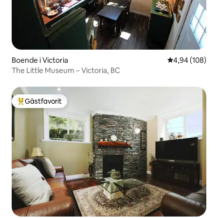
Boende i Victoria
4,94 av 5 i ge
4,94 (108)
The Little Museum – Victoria, BC
Gästfavorit
Populär gästfavorit