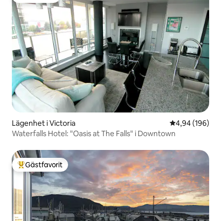
Gästfavorit
Lägenhet i Victoria
4,94 av 5 i ge
4,94 (196)
Waterfalls Hotel: "Oasis at The Falls" i Downtown
Gästfavorit
Populär gästfavorit