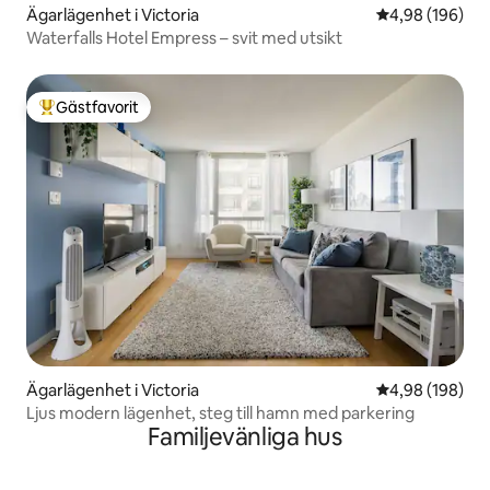
Ägarlägenhet i Victoria
4,98 av 5 i ge
4,98 (196)
Waterfalls Hotel Empress – svit med utsikt
Gästfavorit
Populär gästfavorit
Ägarlägenhet i Victoria
4,98 av 5 i ge
4,98 (198)
Ljus modern lägenhet, steg till hamn med parkering
Familjevänliga hus