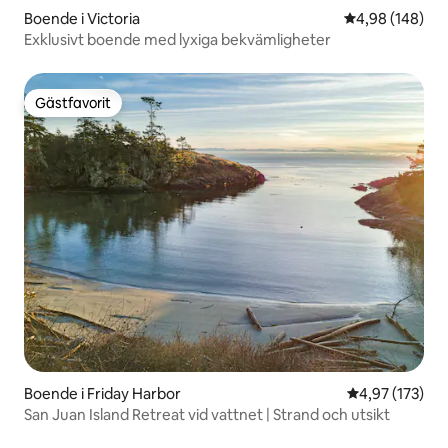
Boende i Victoria
4,98 av 5 i ge
4,98 (148)
Exklusivt boende med lyxiga bekvämligheter
Gästfavorit
Gästfavorit
Boende i Friday Harbor
4,97 av 5 i ge
4,97 (173)
San Juan Island Retreat vid vattnet | Strand och utsikt