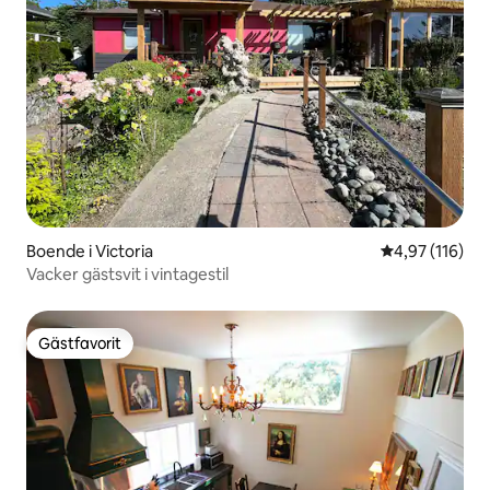
Boende i Victoria
4,97 av 5 i ge
4,97 (116)
Vacker gästsvit i vintagestil
Gästfavorit
Gästfavorit