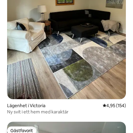
Lägenhet i Victoria
4,95 av 5 i ge
4,95 (154)
Ny svit i ett hem med karaktär
Gästfavorit