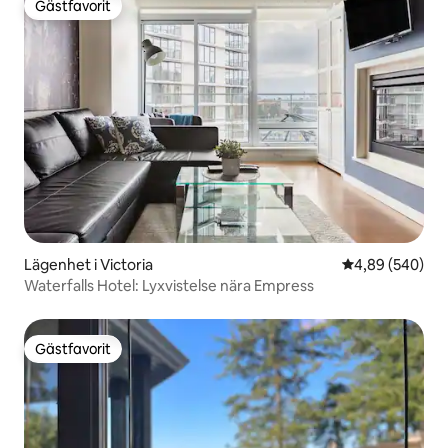
Gästfavorit
Gästfavorit
Lägenhet i Victoria
4,89 av 5 i ge
4,89 (540)
Waterfalls Hotel: Lyxvistelse nära Empress
Gästfavorit
Gästfavorit