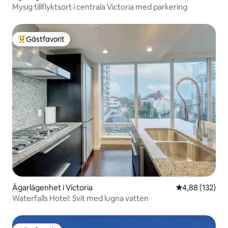
Mysig tillflyktsort i centrala Victoria med parkering
Gästfavorit
Populär gästfavorit
Ägarlägenhet i Victoria
4,88 av 5 i ge
4,88 (132)
Waterfalls Hotel: Svit med lugna vatten