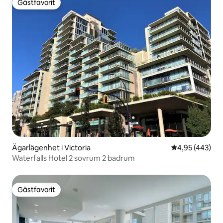
Gästfavorit
Gästfavorit
Ägarlägenhet i Victoria
4,95 av 5 i ge
4,95 (443)
Waterfalls Hotel 2 sovrum 2 badrum
Gästfavorit
Gästfavorit