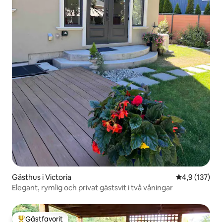
Gästhus i Victoria
4,9 av 5 i ge
4,9 (137)
Elegant, rymlig och privat gästsvit i två våningar
Gästfavorit