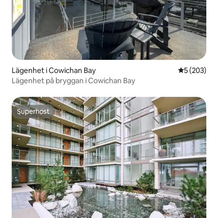
Lägenhet i Cowichan Bay
5 av 5 i ge
5 (203)
Lägenhet på bryggan i Cowichan Bay
Superhost
Superhost