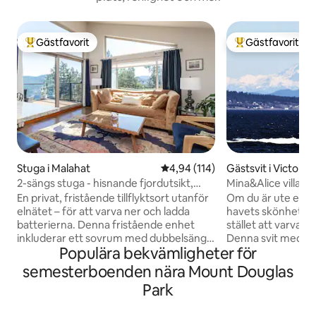
Gästfavorit
Gästfavorit
Populär gästfavorit
Populär gästfavor
Stuga i Malahat
4,94 av 5 i genomsnittligt bet
4,94 (114)
Gästsvit i Victoria
2-sängs stuga - hisnande fjordutsikt,
Mina&Alice villa vi
Summit House
En privat, fristående tillflyktsort utanför
Om du är ute efter
elnätet – för att varva ner och ladda
havets skönhet är
batterierna. Denna fristående enhet
stället att varva n
inkluderar ett sovrum med dubbelsäng,
Denna svit med pr
Populära bekvämligheter för
ett enkelsängsrum, ett badrum i tre
havsutsikt ligger 
delar, öppen spis och ett vardagsrum
villa vid vattnet. 
semesterboenden nära Mount Douglas
och matplats i öppen planlösning.
kan du njuta av sp
Park
Utanför har gäster sin egen privata
soluppgångar över
sittgrupp och grillplats för avslappnade
av på terrassen ti