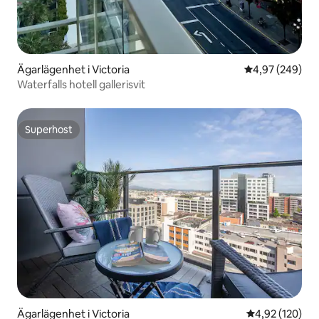
Ägarlägenhet i Victoria
4,97 av 5 i ge
4,97 (249)
Waterfalls hotell gallerisvit
Superhost
Superhost
Ägarlägenhet i Victoria
4,92 av 5 i ge
4,92 (120)