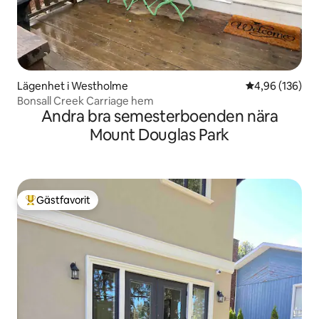
Lägenhet i Westholme
4,96 av 5 i ge
4,96 (136)
Bonsall Creek Carriage hem
Andra bra semesterboenden nära
Mount Douglas Park
Gästfavorit
Populär gästfavorit