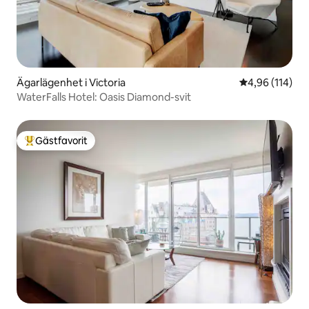
Ägarlägenhet i Victoria
4,96 av 5 i ge
4,96 (114)
WaterFalls Hotel: Oasis Diamond-svit
Gästfavorit
Populär gästfavorit