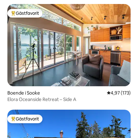
Gästfavorit
Populär gästfavorit
Boende i Sooke
4,97 av 5 i ge
4,97 (173)
Elora Oceanside Retreat – Side A
Gästfavorit
Populär gästfavorit