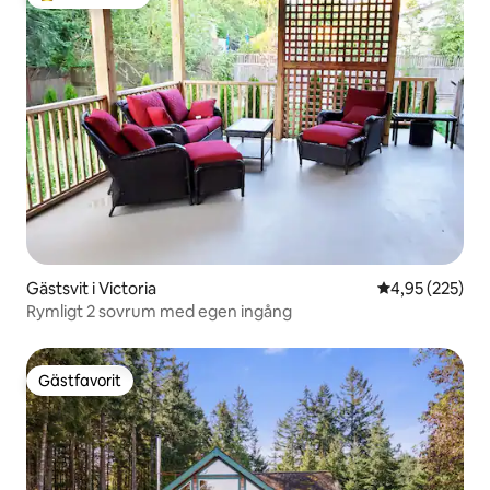
Populär gästfavorit
Gästsvit i Victoria
4,95 av 5 i ge
4,95 (225)
Rymligt 2 sovrum med egen ingång
Gästfavorit
Gästfavorit