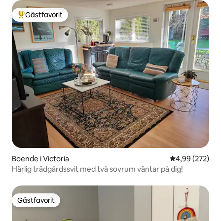
Gästfavorit
Populär gästfavorit
Boende i Victoria
4,99 av 5 i ge
4,99 (272)
Härlig trädgårdssvit med två sovrum väntar på dig!
Gästfavorit
Gästfavorit