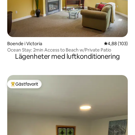
Boende i Victoria
4,88 av 5 i ge
4,88 (103)
Ocean Stay: 2min Access to Beach w/Private Patio
Lägenheter med luftkonditionering
Gästfavorit
Populär gästfavorit