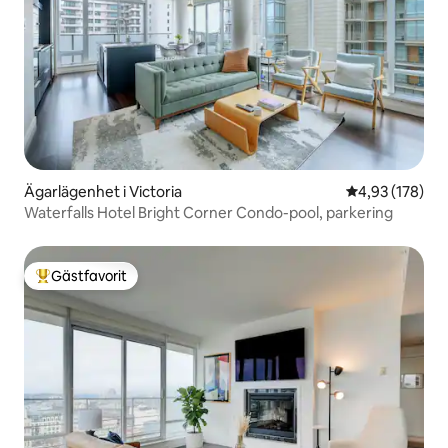
Ägarlägenhet i Victoria
4,93 av 5 i ge
4,93 (178)
Waterfalls Hotel Bright Corner Condo-pool, parkering
Gästfavorit
Populär gästfavorit