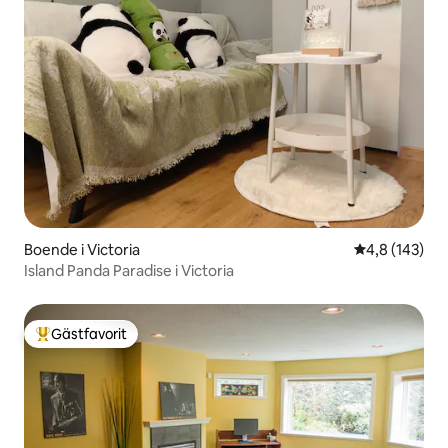
Boende i Victoria
4,8 av 5 i ge
4,8 (143)
Island Panda Paradise i Victoria
Gästfavorit
Populär gästfavorit