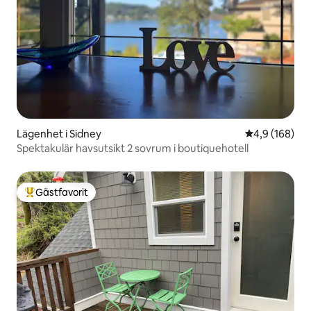
Lägenhet i Sidney
4,9 av 5 i ge
4,9 (168)
Spektakulär havsutsikt 2 sovrum i boutiquehotell
Gästfavorit
Populär gästfavorit