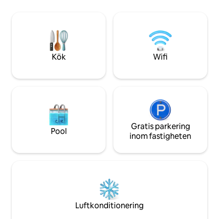
utomhusmåltider. Omgiven av skog,
sjöfåglarna svävar
med ett säsongsfall, naturvandringar till
marina djurlivet k
vår 1 km kustlinje. Bara 20 minuter till
överraskning. När
Victoria eller Mill Bay, nära Malahat
natursköna kuststi
Skywalk, öns vingårdar och Butchart
havet. Värdesätt v
Gardens via färja.
värt att minnas.
Kök
Wifi
Gratis parkering
Pool
inom fastigheten
Luftkonditionering