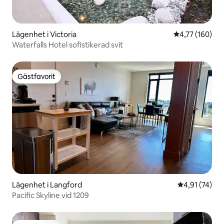
Lägenhet i Victoria
4,77 av 5 i ge
4,77 (160)
Waterfalls Hotel sofistikerad svit
Gästfavorit
Gästfavorit
Lägenhet i Langford
4,91 av 5 i g
4,91 (74)
Pacific Skyline vid 1209