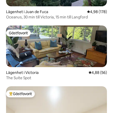
Lägenhet i Juan de Fuca
4,98 av 5 i ge
4,98 (178)
Oceanus, 30 min till Victoria, 15 min till Langford
Gästfavorit
Gästfavorit
Lägenhet i Victoria
4,88 av 5 i g
4,88 (56)
The Suite Spot
Gästfavorit
Populär gästfavorit