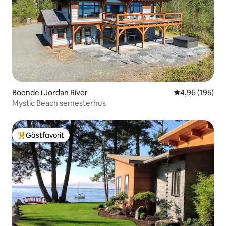
Boende i Jordan River
4,96 av 5 i ge
4,96 (195)
Mystic Beach semesterhus
Gästfavorit
Populär gästfavorit