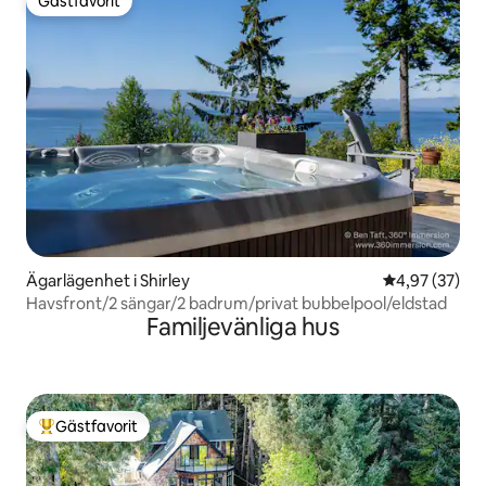
Gästfavorit
Gästfavorit
Ägarlägenhet i Shirley
4,97 av 5 i g
4,97 (37)
Havsfront/2 sängar/2 badrum/privat bubbelpool/eldstad
Familjevänliga hus
Gästfavorit
Populär gästfavorit