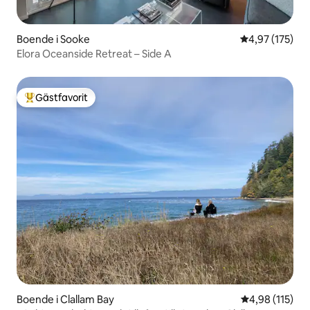
Boende i Sooke
4,97 av 5 i ge
4,97 (175)
Elora Oceanside Retreat – Side A
Gästfavorit
Populär gästfavorit
Boende i Clallam Bay
4,98 av 5 i ge
4,98 (115)