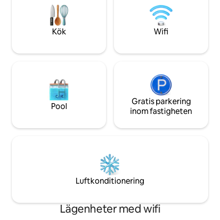
leder till en avskild stenstrand som är
skogens ljud och 
perfekt för valskådning, utforskning och
för att sakta ner, 
lägereldar. Där skogen möter havet.
komma i kontakt 
Kök
Wifi
Gratis parkering
Pool
inom fastigheten
Luftkonditionering
Lägenheter med wifi