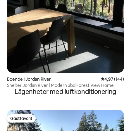
Boende i Jordan River
4,97 av 5 i ge
4,97 (144)
Shelter Jordan River | Modern 3bd Forest View Home
Lägenheter med luftkonditionering
Gästfavorit
Gästfavorit