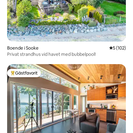
Boende i Sooke
5 av 5 i ge
5 (102)
Privat strandhus vid havet med bubbelpool!
Gästfavorit
Populär gästfavorit