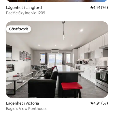
Lägenhet i Langford
4,91 av 5 i g
4,91 (76)
Pacific Skyline vid 1209
Gästfavorit
Gästfavorit
Lägenhet i Victoria
4,91 av 5 i g
4,91 (57)
Eagle's View Penthouse