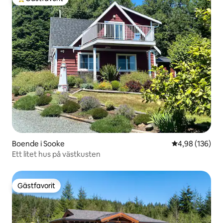
Populär gästfavorit
Boende i Sooke
4,98 av 5 i ge
4,98 (136)
Ett litet hus på västkusten
Gästfavorit
Gästfavorit