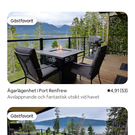
Gästfavorit
Gästfavorit
Ägarlägenhet i Port Renfrew
4,91 av 5 i g
4,91 (53)
Avslappnande och fantastisk utsikt vid havet
Gästfavorit
Gästfavorit