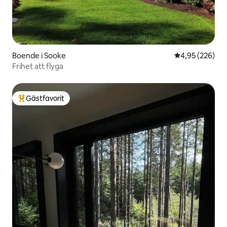
Boende i Sooke
4,95 av 5 i ge
4,95 (226)
Frihet att flyga
Gästfavorit
Populär gästfavorit