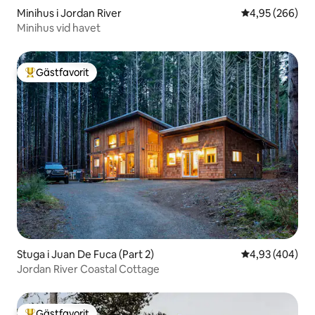
Minihus i Jordan River
4,95 av 5 i ge
4,95 (266)
Minihus vid havet
Gästfavorit
Populär gästfavorit
Stuga i Juan De Fuca (Part 2)
4,93 av 5 i ge
4,93 (404)
Jordan River Coastal Cottage
Gästfavorit