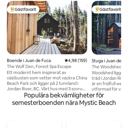
Gästfavorit
Gästfavorit
Populär gästfavorit
Populär gästfavor
Boende i Juan de Fuca
4,98 av 5 i genomsnittligt bety
4,98 (159)
Stuga i Juan de Fu
The Wolf Den, Forest Spa Escape
The Woodshed
Ett modernt hem inspirerat av
Woodshed ligger i
västkusten som vetter mot vackra China
träd i Jordan River
Beach Park och ligger på 2 tunnland i
är en fridfull well
Jordan River, BC. Vårt hus med 3 sovrum
utformad för vila
Populära bekvämligheter för
har 3 kingsize-sängar, sängkläder av hög
Naturligt trä, rena 
kvalitet och handgjorda detaljer. Privat
fönster gör att du
semesterboenden nära Mystic Beach
vedeldad cederbastu, 3 utomhusbadkar,
vid kusten. Koppla
utomhusdusch, stjärnskådning, stor
eller badtunna eft
täckt altan med vintagepropaneldstad.
närliggande stränd
Vandra 10 minuter nerför en privat stig
natursköna vandri
fylld med ormbunkar och svampar som
minimalistiskt och