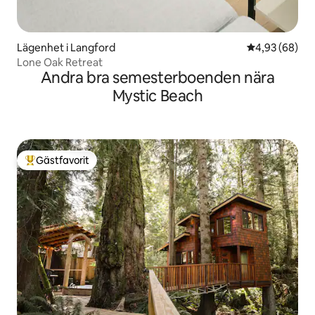
Lägenhet i Langford
4,93 av 5 i g
4,93 (68)
Lone Oak Retreat
Andra bra semesterboenden nära
Mystic Beach
Gästfavorit
Populär gästfavorit