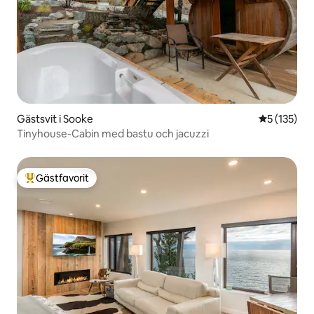
Gästsvit i Sooke
5 av 5 i ge
5 (135)
Tinyhouse-Cabin med bastu och jacuzzi
Gästfavorit
Populär gästfavorit