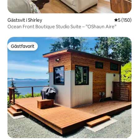
Gästsvit i Shirley
5 av 5 i ge
5 (150)
Ocean Front Boutique Studio Suite – ”OShaun Aire”
Gästfavorit
Gästfavorit