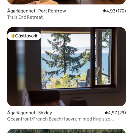
Ägarlägenhet i Port Renfrew
4,93 av 5 i ge
4,93 (170)
Trails End Retreat
Gästfavorit
Populär gästfavorit
Ägarlägenhet i Shirley
4,97 av 5 i g
4,97 (29)
Oceanfront/French Beach/1 sovrum med king size-
säng/eldstad