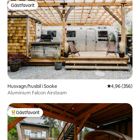
Gästfavorit
Gästfavorit
Husvagn/husbil i Sooke
4,96 av 5 i ge
4,96 (356)
Aluminium Falcon Airsteam
Gästfavorit
Populär gästfavorit