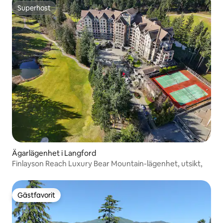
Superhost
Superhost
Ägarlägenhet i Langford
Finlayson Reach Luxury Bear Mountain-lägenhet, utsikt,
Gästfavorit
Gästfavorit