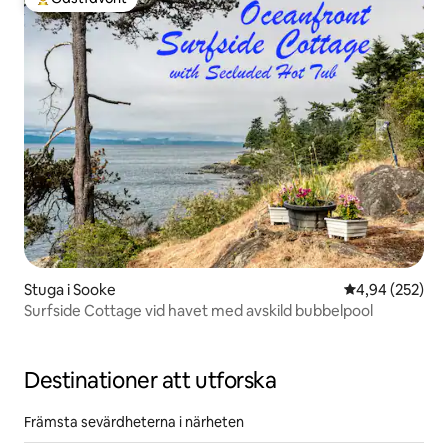
Populär gästfavorit
Stuga i Sooke
4,94 av 5 i ge
4,94 (252)
Surfside Cottage vid havet med avskild bubbelpool
Destinationer att utforska
Främsta sevärdheterna i närheten