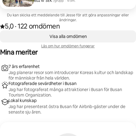
602 kr SEK
602 kr SEK per grupp
,
/grupp
·
4 tim.
av platserna var Ahopsan bambuskog, vilket var en
upplysande upplevelse. Lugnet från bambusträden
som svajar är verkligen fascinerande. Jesse var
Du kan skicka ett meddelande till Jesse för att göra anpassningar eller
också tillmötesgående för våra frågor när han
ändringar.
5,0
·
122 omdömen
5,0 av 5 stjärnor, efter 122 omdömen
bokade rundturen. Vi rekommenderar starkt denna
,
fotograferingstur till alla som besöker Busan!
0 av 0 objekt visas
Visa alla omdömen
Läs om hur omdömen fungerar
Mina meriter
7 års erfarenhet
Jag planerar resor som introducerar Koreas kultur och landskap
för människor från hela världen.
Fotograferade sevärdheter i Busan
Jag har fotograferat många attraktioner i Busan för Busan
Tourism Organization.
Lokal kunskap
Jag har presenterat östra Busan för Airbnb-gäster under de
senaste sju åren.