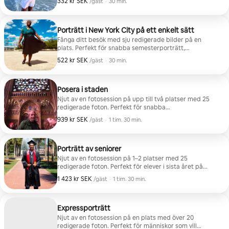
332 kr SEK
332 kr SEK per gäst
,
/gäst
·
30 min.
Porträtt i New York City på ett enkelt sätt
Fånga ditt besök med sju redigerade bilder på en
plats. Perfekt för snabba semesterporträtt,
ensamresenärer och par.
522 kr SEK
522 kr SEK per gäst
,
/gäst
·
30 min.
Posera i staden
Njut av en fotosession på upp till två platser med 25
redigerade foton. Perfekt för snabba
semesterporträtt, ensamresenärer, par och
939 kr SEK
939 kr SEK per gäst
,
/gäst
·
1 tim. 30 min.
resebloggare.
Porträtt av seniorer
Njut av en fotosession på 1–2 platser med 25
redigerade foton. Perfekt för elever i sista året på
gymnasiet eller college som vill fira sitt stora tillfälle
1 423 kr SEK
1 423 kr SEK per gäst
,
/gäst
·
1 tim. 30 min.
denna examenstid!
Expressporträtt
Njut av en fotosession på en plats med över 20
redigerade foton. Perfekt för människor som vill