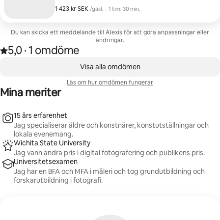
uppdatera sin företagsprofil eller sociala medier med
1 423 kr SEK
1 423 kr SEK per gäst
,
/gäst
·
1 tim. 30 min.
porträttfoton och karriärinriktade miljöporträtt!
Du kan skicka ett meddelande till Alexis för att göra anpassningar eller
ändringar.
5,0
·
1 omdöme
Betygsatt 5,0 av 5 stjärnor, efter 1 omdöme
,
0 av 0 objekt visas
Visa alla omdömen
Läs om hur omdömen fungerar
Mina meriter
15 års erfarenhet
Jag specialiserar äldre och konstnärer, konstutställningar och
lokala evenemang.
Wichita State University
Jag vann andra pris i digital fotografering och publikens pris.
Universitetsexamen
Jag har en BFA och MFA i måleri och tog grundutbildning och
forskarutbildning i fotografi.