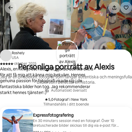
Hoppa
till
innehåll
Roshely
USA
·
oktober 2025
Personliga porträtt av Alexis
,
Alexis, en riktigt söt fotograf, gjorde det lilla extra
för att få mig att känna mig bekväm. Hennes
Jag är en prisbelönt fotograf som fångar autentiska och meningsfulla
genuina passion för fotografi visade sig i de
bilder som berättar en historia.
fantastiska bilder hon tog. Jag rekommenderar
Automatiskt översatt
starkt hennes tjänster! :)
5,0
·
Fotograf i New York
,
Tillhandahålls i ditt boende
Expressfotografering
En 30 minuters session med en fotograf. Över 10
oretuscherade bilder skickas till dig via e-post för
35 USD per person.