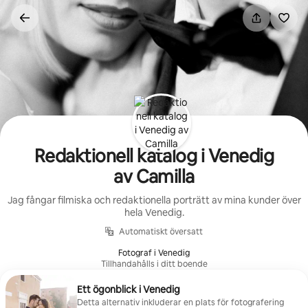
Hoppa
till
innehåll
Redaktionell katalog i Venedig
av Camilla
Jag fångar filmiska och redaktionella porträtt av mina kunder över
hela Venedig.
Automatiskt översatt
Fotograf i Venedig
Tillhandahålls i ditt boende
Ett ögonblick i Venedig
Detta alternativ inkluderar en plats för fotografering