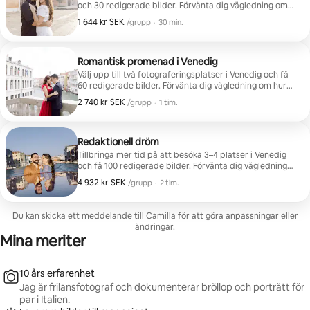
och 30 redigerade bilder. Förvänta dig vägledning om
hur du ska posera under hela sessionen.
1 644 kr SEK
1 644 kr SEK per grupp
,
/grupp
·
30 min.
Romantisk promenad i Venedig
Välj upp till två fotograferingsplatser i Venedig och få
60 redigerade bilder. Förvänta dig vägledning om hur
du ska posera under hela sessionen.
2 740 kr SEK
2 740 kr SEK per grupp
,
/grupp
·
1 tim.
Redaktionell dröm
Tillbringa mer tid på att besöka 3–4 platser i Venedig
och få 100 redigerade bilder. Förvänta dig vägledning
om hur du ska posera under hela sessionen.
4 932 kr SEK
4 932 kr SEK per grupp
,
/grupp
·
2 tim.
Du kan skicka ett meddelande till Camilla för att göra anpassningar eller
ändringar.
Mina meriter
10 års erfarenhet
Jag är frilansfotograf och dokumenterar bröllop och porträtt för
par i Italien.