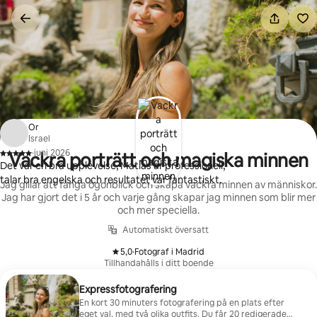
Hoppa
till
innehåll
Or
Israel
·
juni 2026
Vackra porträtt och magiska minnen
,
Det var en bra upplevelse, Matias är professionell,
talar bra engelska och resultatet var fantastiskt.
Jag gillar att fånga ögonblick och skapa vackra minnen av människor.
Jag har gjort det i 5 år och varje gång skapar jag minnen som blir mer
och mer speciella.
Automatiskt översatt
5,0
·
Fotograf i Madrid
,
Tillhandahålls i ditt boende
Expressfotografering
En kort 30 minuters fotografering på en plats efter
eget val, med två olika outfits. Du får 20 redigerade