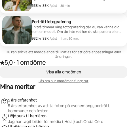
foton och minnet av en fotografering på otroliga
538 kr SEK
538 kr SEK per gäst
,
/gäst
·
30 min.
platser.
Porträttfotografering
En två timmar lång fotografering där du kan känna dig
som en modell. Om du inte vet hur du ska posera eller
om du inte känner dig så bekväm behöver du inte oroa
932 kr SEK
932 kr SEK per gäst
,
/gäst
·
1 tim. 30 min.
dig – du kommer att lära dig flera poser så att fotona
blir som du föreställer dig dem. Fotograferingen
kommer att äga rum på flera platser och med olika
Du kan skicka ett meddelande till Matias för att göra anpassningar eller
kläder så att du får ett stort utbud av minnen som vi
ändringar.
kommer att skapa tillsammans. Totalt 50 redigerade
5,0
·
1 omdöme
Betygsatt 5,0 av 5 stjärnor, efter 1 omdöme
foton kommer att skickas
,
0 av 0 objekt visas
Visa alla omdömen
Läs om hur omdömen fungerar
Mina meriter
5 års erfarenhet
5 års erfarenhet av att ta foton på evenemang, porträtt,
kommuner och fester
Höjdpunkt i karriären
Jag har tagit bilder för media (¡Hola!) och Onda Cero
Utbildning och träning