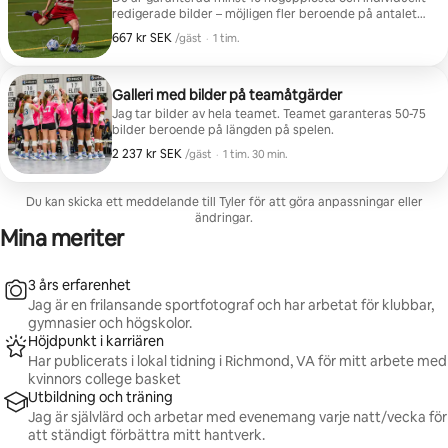
redigerade bilder – möjligen fler beroende på antalet
"officiella bokningar". Efter spelet och efter att jag har
667 kr SEK
667 kr SEK per gäst
,
/gäst
·
1 tim.
redigerat dem (24-48 timmar) skickar jag dig länken till
ditt personliga galleri, lösenordet till ditt galleri och en
"PIN-kod" så att du kan ladda ner galleriet.
Galleri med bilder på teamåtgärder
Jag tar bilder av hela teamet. Teamet garanteras 50-75
bilder beroende på längden på spelen.
2 237 kr SEK
2 237 kr SEK per gäst
,
/gäst
·
1 tim. 30 min.
Du kan skicka ett meddelande till Tyler för att göra anpassningar eller
ändringar.
Mina meriter
3 års erfarenhet
Jag är en frilansande sportfotograf och har arbetat för klubbar,
gymnasier och högskolor.
Höjdpunkt i karriären
Har publicerats i lokal tidning i Richmond, VA för mitt arbete med
kvinnors college basket
Utbildning och träning
Jag är självlärd och arbetar med evenemang varje natt/vecka för
att ständigt förbättra mitt hantverk.