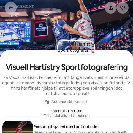
Hoppa
till
innehåll
Visuell Hartistry Sportfotografering
På Visual Hartistry brinner vi för att fånga livets mest minnesvärda
ögonblick genom dynamisk fotografering och visuell berättande. Vi
finns här för att hjälpa till att återuppleva spänningen i det
matchvinnande spelet!
Automatiskt översatt
Fotograf i Houston
Tillhandahålls i ditt boende
Personligt galleri med actionbilder
Du är garanterad minst 10 högupplösta och individuellt