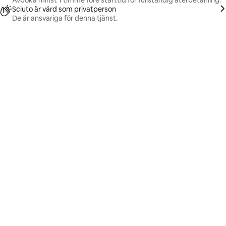
Avboka minst 1 timme före starttid för fullständig återbetalning.
Sciuto är värd som privatperson
De är ansvariga för denna tjänst.