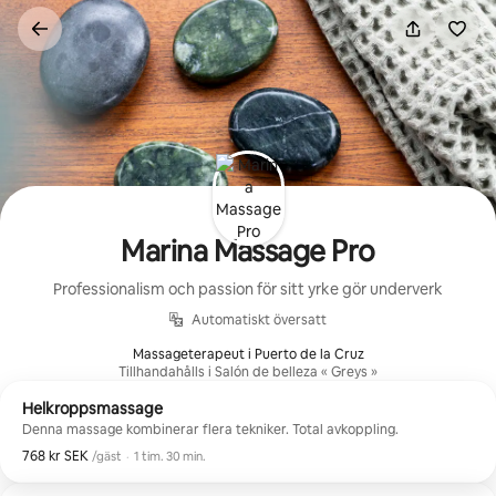
Hoppa
till
innehåll
Marina Massage Pro
Professionalism och passion för sitt yrke gör underverk
Automatiskt översatt
Massageterapeut i Puerto de la Cruz
Tillhandahålls i Salón de belleza « Greys »
Helkroppsmassage
Denna massage kombinerar flera tekniker. Total avkoppling.
768 kr SEK
768 kr SEK per gäst
,
/gäst
·
1 tim. 30 min.