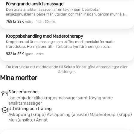
Föryngrande ansiktsmassage
Den orala ansiktsmassagen är en teknik som bearbetar
ansiktsmusklerna både från utsidan och från insidan, genom munhålan.
Det hjälper att: — lösa upp muskelspänningar – Förbättra
768 kr SEK
768 kr SEK per gäst
,
/gäst
·
1 tim. 30 min.
blodcirkulationen – stramar åt den ovala formen på ansiktet — minska
svullnader och rynkor Resultatet: ett mer avslappnat, fräscht och
vältränat ansikte.
Kroppsbehandling med Maderotherapy
Kroppsterapi är en massage som utförs med specialutformade
träredskap. Hon hjälper till: – förbättra lymfdräneringen och
blodcirkulationen – minska celluliter – stramar upp huden – minska
932 kr SEK
932 kr SEK per gäst
,
/gäst
·
2 tim.
svullnad Resultatet: en slätare, tonad och omformad kropp.
Du kan skicka ett meddelande till Sciuto för att göra anpassningar eller
ändringar.
Mina meriter
5 års erfarenhet
Jag erbjuder olika kroppsmassager samt föryngrande
ansiktsmassager
Utbildning och träning
Avkoppling (kropp) Avslappning (ansikte) Maderoterapi (kropp)
Mun (ansikte) Annat