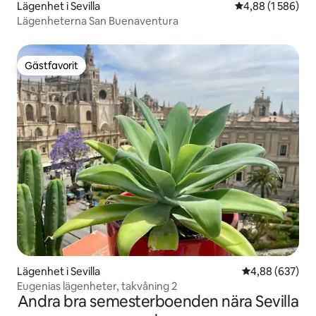
Lägenhet i Sevilla
4,88 av 5 i geno
4,88 (1 586)
Lägenheterna San Buenaventura
Gästfavorit
Gästfavorit
Lägenhet i Sevilla
4,88 av 5 i ge
4,88 (637)
Eugenias lägenheter, takvåning 2
Andra bra semesterboenden nära Sevilla