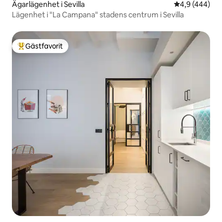
Ägarlägenhet i Sevilla
4,9 av 5 i ge
4,9 (444)
Lägenhet i "La Campana" stadens centrum i Sevilla
Gästfavorit
Populär gästfavorit