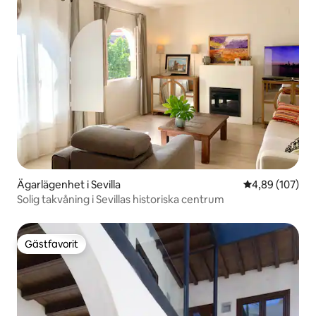
Ägarlägenhet i Sevilla
4,89 av 5 i ge
4,89 (107)
Solig takvåning i Sevillas historiska centrum
Gästfavorit
Gästfavorit