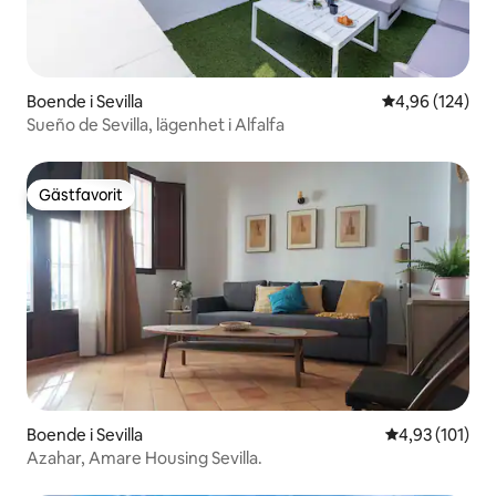
Boende i Sevilla
4,96 av 5 i ge
4,96 (124)
Sueño de Sevilla, lägenhet i Alfalfa
Gästfavorit
Gästfavorit
Boende i Sevilla
4,93 av 5 i ge
4,93 (101)
Azahar, Amare Housing Sevilla.