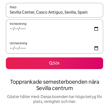
Plats
När resultaten är tillgängliga kan du navigera med upp- och ned
Incheckning
Utcheckning
Sök
Topprankade semesterboenden nära
Sevilla centrum
Gäster håller med: Dessa boenden har höga betyg för
plats, renlighet och mer.