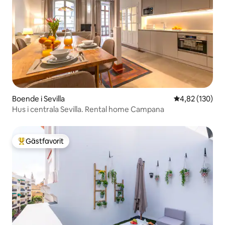
Boende i Sevilla
4,82 av 5 i ge
4,82 (130)
Hus i centrala Sevilla. Rental home Campana
Gästfavorit
Populär gästfavorit