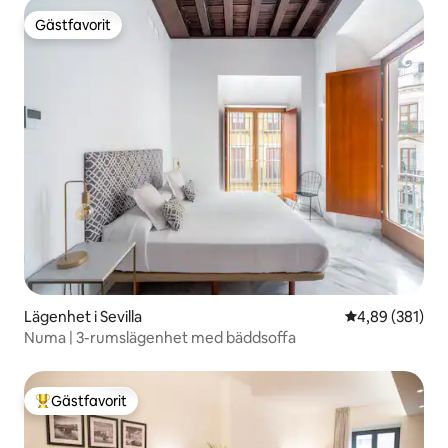
Gästfavorit
Gästfavorit
Lägenhet i Sevilla
4,89 av 5 i ge
4,89 (381)
Numa | 3-rumslägenhet med bäddsoffa
Gästfavorit
Populär gästfavorit