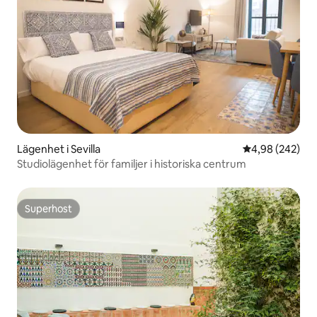
Lägenhet i Sevilla
4,98 av 5 i ge
4,98 (242)
Studiolägenhet för familjer i historiska centrum
Superhost
Superhost