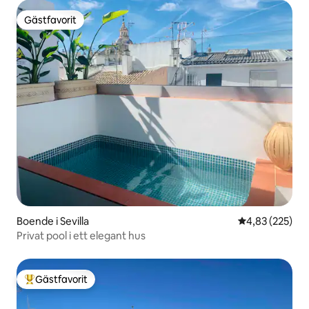
Gästfavorit
Gästfavorit
Boende i Sevilla
4,83 av 5 i ge
4,83 (225)
Privat pool i ett elegant hus
Gästfavorit
Populär gästfavorit