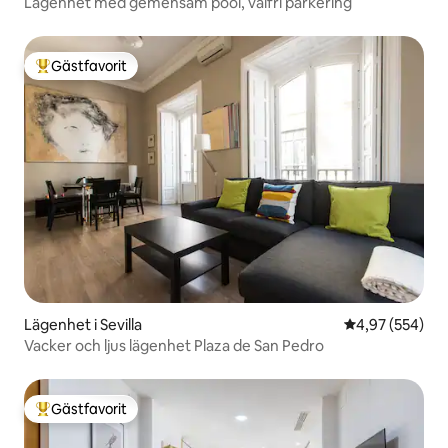
Lägenhet med gemensam pool, valfri parkering
Gästfavorit
Populär gästfavorit
Lägenhet i Sevilla
4,97 av 5 i ge
4,97 (554)
Vacker och ljus lägenhet Plaza de San Pedro
Gästfavorit
Populär gästfavorit