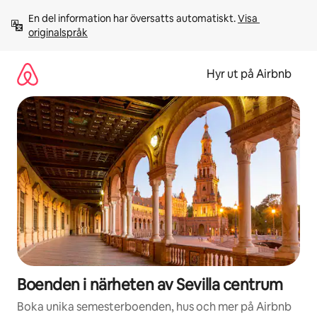
Hoppa
En del information har översatts automatiskt. 
Visa 
till
originalspråk
innehåll
Hyr ut på Airbnb
Boenden i närheten av Sevilla centrum
Boka unika semesterboenden, hus och mer på Airbnb