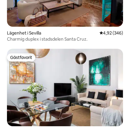
Lägenhet i Sevilla
4,92 av 5 i ge
4,92 (346)
Charmig duplex i stadsdelen Santa Cruz.
Gästfavorit
Gästfavorit