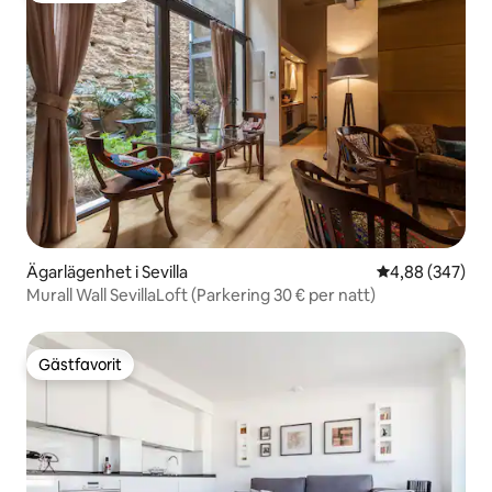
Ägarlägenhet i Sevilla
4,88 av 5 i ge
4,88 (347)
Murall Wall SevillaLoft (Parkering 30 € per natt)
Gästfavorit
Gästfavorit