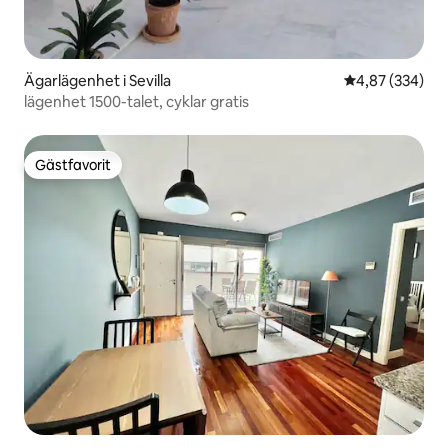
Ägarlägenhet i Sevilla
4,87 av 5 i ge
4,87 (334)
lägenhet 1500-talet, cyklar gratis
Gästfavorit
Gästfavorit