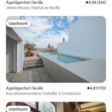
Ägarlägenhet i Sevilla
4,99 av 5 i ge
4,99 (244)
Jimios House: i hjärtat av Sevilla
Gästfavorit
Gästfavorit
Ägarlägenhet i Sevilla
4,81 av 5 i ge
4,81 (170)
Eva rekommenderar Castellar 2.3 med pool
Gästfavorit
Gästfavorit