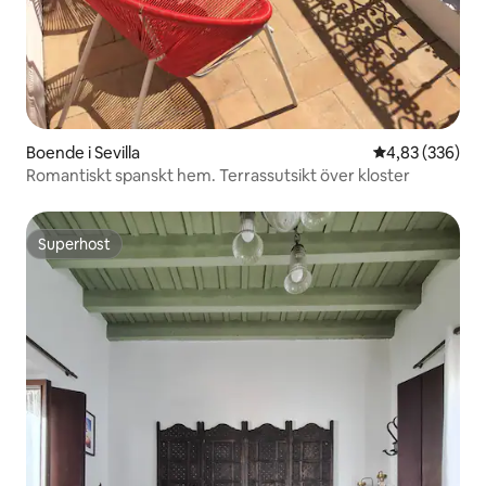
Boende i Sevilla
4,83 av 5 i ge
4,83 (336)
Romantiskt spanskt hem. Terrassutsikt över kloster
Superhost
Superhost