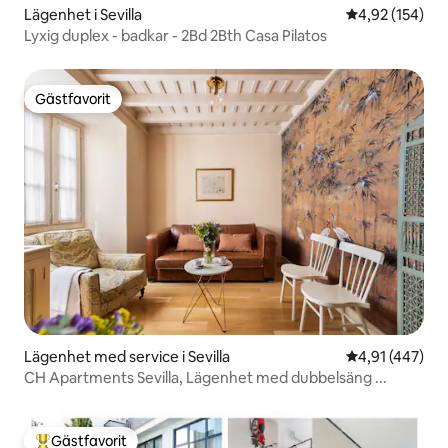
Lägenhet i Sevilla
4,92 av 5 i ge
4,92 (154)
Lyxig duplex - badkar - 2Bd 2Bth Casa Pilatos
Gästfavorit
Gästfavorit
Lägenhet med service i Sevilla
4,91 av 5 i ge
4,91 (447)
CH Apartments Sevilla, Lägenhet med dubbelsäng ...
Gästfavorit