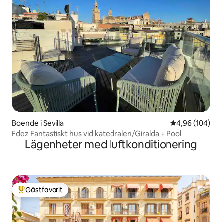
Boende i Sevilla
4,96 av 5 i ge
4,96 (104)
Fdez Fantastiskt hus vid katedralen/Giralda + Pool
Lägenheter med luftkonditionering
Gästfavorit
Populär gästfavorit