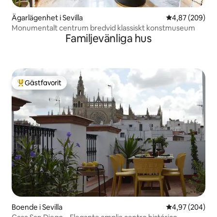
Ägarlägenhet i Sevilla
4,87 av 5 i ge
4,87 (209)
Monumentalt centrum bredvid klassiskt konstmuseum
Familjevänliga hus
Gästfavorit
Populär gästfavorit
Boende i Sevilla
4,97 av 5 i ge
4,97 (204)