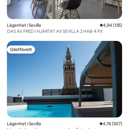
Lägenhet i Sevilla
4,94 av 5 i ge
4,94 (135)
OAS AV FRED I HJÄRTAT AV SEVILLA 2 HAB-4 PX
Gästfavorit
Gästfavorit
Lägenhet i Sevilla
4,76 av 5 i ge
4,76 (507)