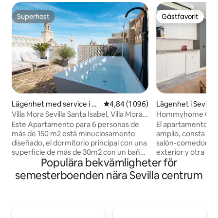
Superhost
Gästfavorit
Superhost
Gästfavorit
Lägenhet med service i Se
4,84 av 5 i genomsnittligt betyg
4,84 (1 096)
Lägenhet i Sevilla
villa
Villa Mora Sevilla Santa Isabel, Villa Mora
Hommyhome Conte
Dúp ...
Este Apartamento para 6 personas de
El apartamento es
más de 150 m2 está minuciosamente
amplio, consta de
diseñado, el dormitorio principal con una
salón-comedor, 1 
superficie de más de 30m2 con un baño
exterior y otra im
Populära bekvämligheter för
muy original integrado y los otros 2 de al
con sofá, ducha y
menos 15 m2. Piso exclusivo, ha sido
privadas con vistas
semesterboenden nära Sevilla centrum
conceptualizado con un estilo moderno,
Catedral. Las vistas
pero sin perder la esencia. Ojo: La
apartamento cuen
bañera de exterior (Mini piscina) está
moderno y elegant
ideada para primavera y verano, es de
cuidadosamente e
agua templada, no recomendable Otoño
garantizar que dis