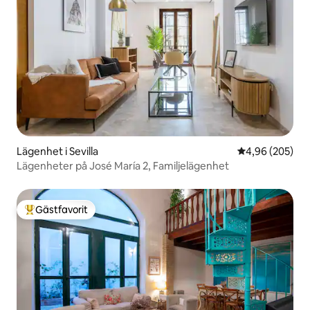
Lägenhet i Sevilla
4,96 av 5 i ge
4,96 (205)
Lägenheter på José María 2, Familjelägenhet
Gästfavorit
Populär gästfavorit