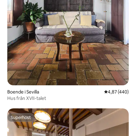
Boende i Sevilla
4,87 av 5 i ge
4,87 (440)
Hus från XVII-talet
Superhost
Superhost