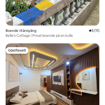
Boende i Kārsiyāng
5 av 5 i 
5 (11)
Belle's Cottage | Privat boende på en kulle
Gästfavorit
Gästfavorit