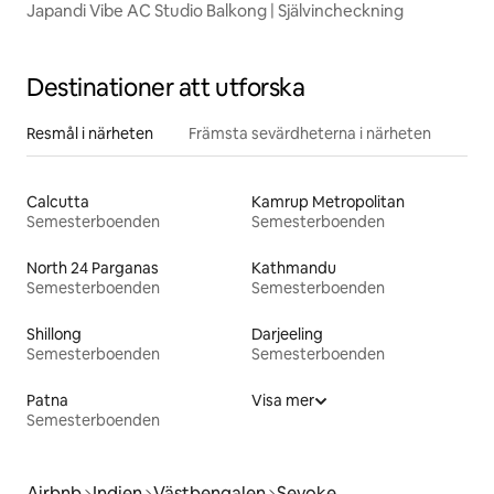
Japandi Vibe AC Studio Balkong | Självincheckning
Destinationer att utforska
Resmål i närheten
Främsta sevärdheterna i närheten
Calcutta
Kamrup Metropolitan
Semesterboenden
Semesterboenden
North 24 Parganas
Kathmandu
Semesterboenden
Semesterboenden
Shillong
Darjeeling
Semesterboenden
Semesterboenden
Patna
Visa mer
Semesterboenden
Airbnb
Indien
Västbengalen
Sevoke