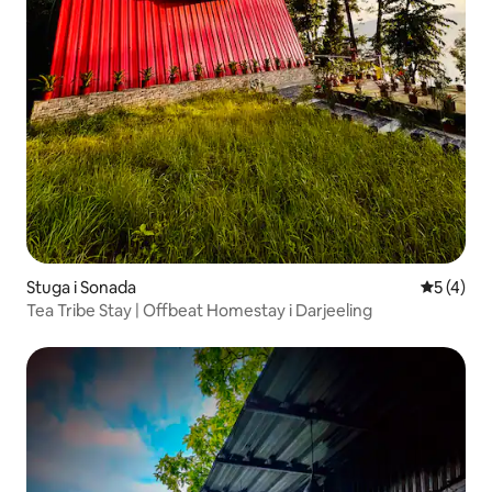
Stuga i Sonada
5 av 5 i 
5 (4)
Tea Tribe Stay | Offbeat Homestay i Darjeeling