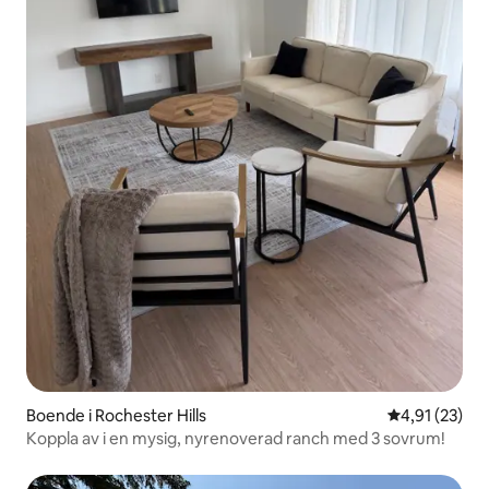
Boende i Rochester Hills
4,91 av 5 i g
4,91 (23)
Koppla av i en mysig, nyrenoverad ranch med 3 sovrum!