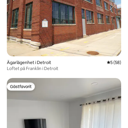
Ägarlägenhet i Detroit
5 av 5 i g
5 (58)
Loftet på Franklin i Detroit
Gästfavorit
Gästfavorit