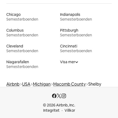
Chicago
Indianapolis
Semesterboenden
Semesterboenden
Columbus
Pittsburgh
Semesterboenden
Semesterboenden
Cleveland
Cincinnati
Semesterboenden
Semesterboenden
Niagarafallen
Visa mer
Semesterboenden
Airbnb
USA
Michigan
Macomb County
Shelby
© 2026 Airbnb, Inc.
Integritet
Villkor