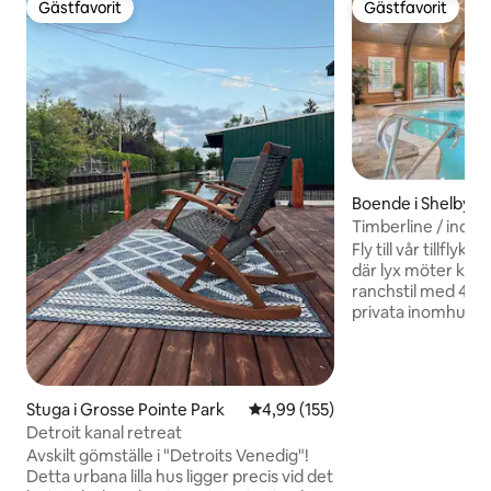
Gästfavorit
Gästfavorit
Gästfavorit
Gästfavorit
Boende i Shelby T
Timberline / inom
Fly till vår tillflyk
där lyx möter komf
ranchstil med 4 so
privata inomhuspo
vänner i spelrumm
gourmetkök för kul
utomhuslounge för
mjuka sovrum för l
Stuga i Grosse Pointe Park
4,99 av 5 i genomsnittligt bet
4,99 (155)
boende är perfekt f
Detroit kanal retreat
grupper som söker 
Avskilt gömställe i "Detroits Venedig"!
underhållning, inbä
Detta urbana lilla hus ligger precis vid det
grannskap, bara n