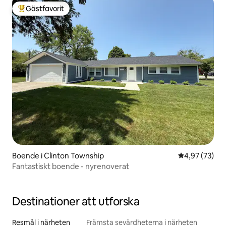
Gästfavorit
Populär gästfavorit
Boende i Clinton Township
4,97 av 5 i g
4,97 (73)
Fantastiskt boende - nyrenoverat
Destinationer att utforska
Resmål i närheten
Främsta sevärdheterna i närheten