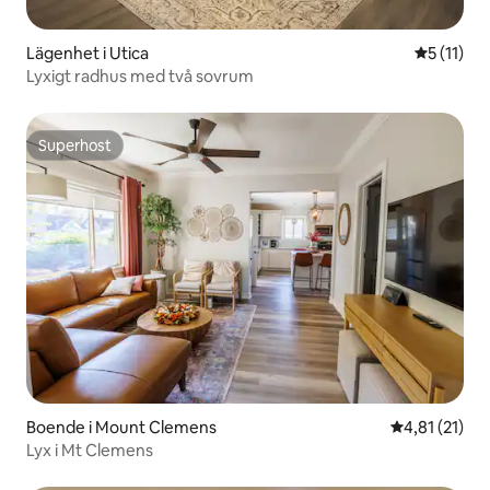
Lägenhet i Utica
5 av 5 i 
5 (11)
Lyxigt radhus med två sovrum
Superhost
Superhost
Boende i Mount Clemens
4,81 av 5 i 
4,81 (21)
Lyx i Mt Clemens