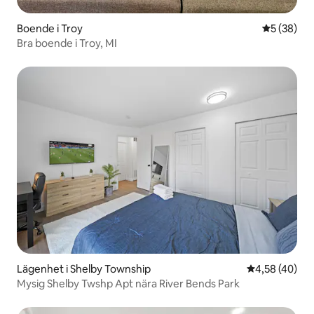
Boende i Troy
5 av 5 i g
5 (38)
Bra boende i Troy, MI
Lägenhet i Shelby Township
4,58 av 5 i g
4,58 (40)
Mysig Shelby Twshp Apt nära River Bends Park