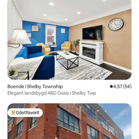
Boende i Shelby Township
4,57 av 5 i g
4,57 (54)
Elegant landsbygd 4BD Oasis i Shelby Twp
Gästfavorit
Populär gästfavorit