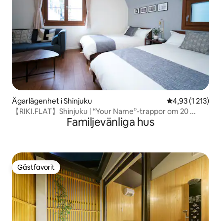
Ägarlägenhet i Shinjuku
4,93 av 5 i gen
4,93 (1 213)
【RIKI.FLAT】Shinjuku | “Your Name”-trappor om 20 ...
Familjevänliga hus
Gästfavorit
Gästfavorit