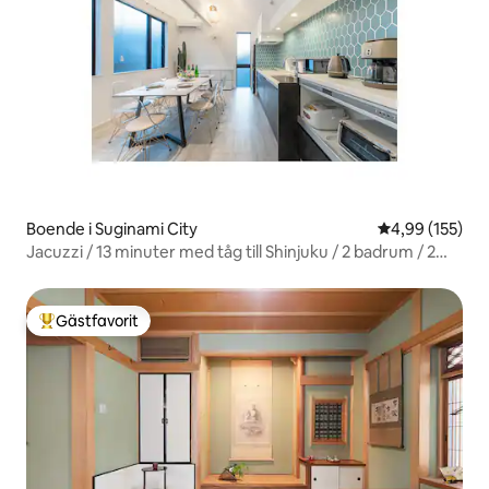
Boende i Suginami City
4,99 av 5 i ge
4,99 (155)
Jacuzzi / 13 minuter med tåg till Shinjuku / 2 badrum / 2
toaletter / Gratis parkering / 6 minuters promenad till
närmaste station / 145 kvm
Gästfavorit
Populär gästfavorit