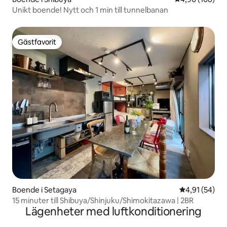
Unikt boende! Nytt och 1 min till tunnelbanan
Gästfavorit
Gästfavorit
Boende i Setagaya
4,91 av 5 i g
4,91 (54)
15 minuter till Shibuya/Shinjuku/Shimokitazawa | 2BR
Lägenheter med luftkonditionering