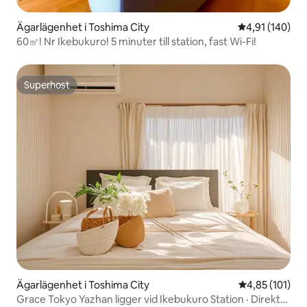
Ägarlägenhet i Toshima City
4,91 av 5 i ge
4,91 (140)
60㎡! Nr Ikebukuro! 5 minuter till station, fast Wi-Fi!
Superhost
Superhost
Ägarlägenhet i Toshima City
4,85 av 5 i ge
4,85 (101)
Grace Tokyo Yazhan ligger vid Ikebukuro Station · Direkt