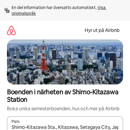
Hoppa
En del information har översatts automatiskt. 
Visa 
till
originalspråk
innehåll
Hyr ut på Airbnb
Boenden i närheten av Shimo-Kitazawa
Station
Boka unika semesterboenden, hus och mer på Airbnb
Plats
När resultaten är tillgängliga kan du navigera med upp- och ned