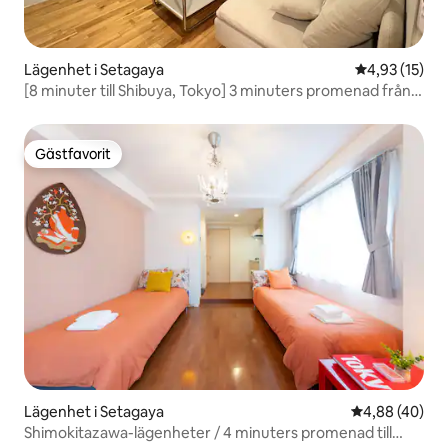
Lägenhet i Setagaya
4,93 av 5 i g
4,93 (15)
[8 minuter till Shibuya, Tokyo] 3 minuters promenad från
Shindaita Station / Privat rum 2 sovrum Max 6 personer
Gratis höghastighets-Wi-Fi TV
Gästfavorit
Gästfavorit
Lägenhet i Setagaya
4,88 av 5 i g
4,88 (40)
Shimokitazawa-lägenheter / 4 minuters promenad till