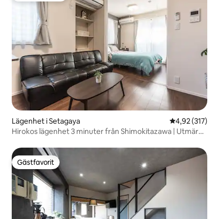
Lägenhet i Setagaya
4,92 av 5 i ge
4,92 (317)
Hirokos lägenhet 3 minuter från Shimokitazawa | Utmärkt
tillgång till Shibuya och Shinjuku, lägenhet med 2
enkelsängar.
Gästfavorit
Gästfavorit