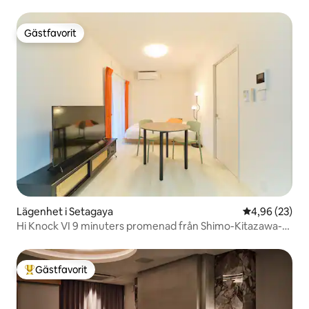
stationen...
Gästfavorit
Gästfavorit
Lägenhet i Setagaya
4,96 av 5 i g
4,96 (23)
Hi Knock VI 9 minuters promenad från Shimo-Kitazawa-
stationen, med kök, utrustad med wi-fi, lägenhet med två
sovrum.
Gästfavorit
Populär gästfavorit