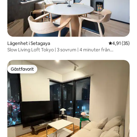
Lägenhet i Setagaya
4,91 av 5 i g
4,91 (35)
Slow Living Loft Tokyo | 3 sovrum | 4 minuter från
stationen
Gästfavorit
Gästfavorit