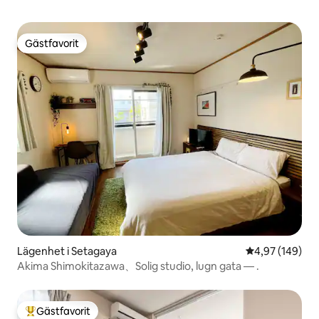
Gästfavorit
Gästfavorit
Lägenhet i Setagaya
4,97 av 5 i ge
4,97 (149)
Akima Shimokitazawa、Solig studio, lugn gata — .
Gästfavorit
Populär gästfavorit