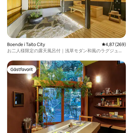
Boende i Taito City
4,87 av 5 i ge
4,87 (269)
お二人様限定の露天風呂付｜浅草モダン和風のラグジュア
リーな 1軒家 ｜浅草・上野観光拠点 ｜柳通り西棟
Gästfavorit
Gästfavorit