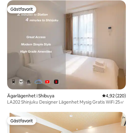
Gästfavorit
Gästfavorit
Ägarlägenhet i Shibuya
4,92 av 5 i ge
4,92 (220)
LA202 Shinjuku Designer Lägenhet Mysig Gratis WiFi 25㎡
Gästfavorit
Gästfavorit