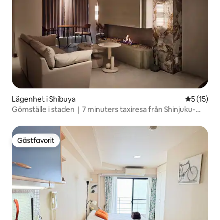
Lägenhet i Shibuya
5 av 5 i g
5 (15)
Gömställe i staden｜7 minuters taxiresa från Shinjuku-
stationen
Gästfavorit
Gästfavorit