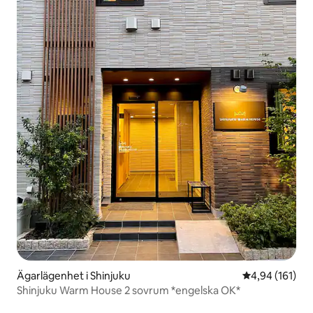
Ägarlägenhet i Shinjuku
4,94 av 5 i ge
4,94 (161)
Shinjuku Warm House 2 sovrum *engelska OK*