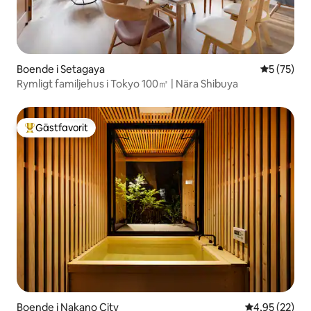
Boende i Setagaya
5 av 5 i g
5 (75)
Rymligt familjehus i Tokyo 100㎡ | Nära Shibuya
Gästfavorit
Populär gästfavorit
Boende i Nakano City
4,95 av 5 i g
4,95 (22)