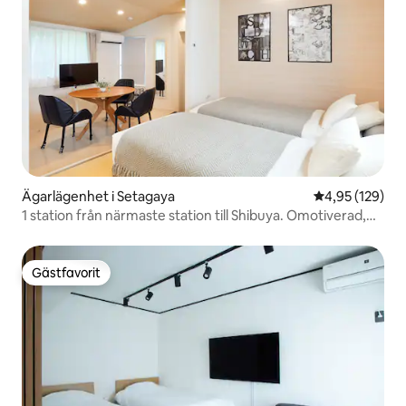
Ägarlägenhet i Setagaya
4,95 av 5 i ge
4,95 (129)
1 station från närmaste station till Shibuya. Omotiverad,
Sky Tree också direktansluten Vacker 1DK Studio
Tvättmaskin och torktumlare 30m² 02
Gästfavorit
Gästfavorit