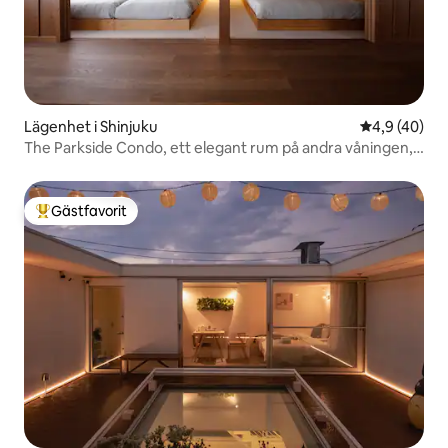
Lägenhet i Shinjuku
4,9 av 5 i g
4,9 (40)
The Parkside Condo, ett elegant rum på andra våningen,
harmoniskt och modernt
Gästfavorit
Populär gästfavorit