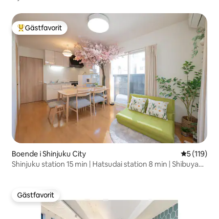
min/Shibuya
Gästfavorit
Populär gästfavorit
Boende i Shinjuku City
5 av 5 i ge
5 (119)
Shinjuku station 15 min | Hatsudai station 8 min | Shibuya
20 min | Sakura
Gästfavorit
Gästfavorit