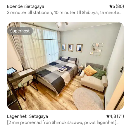
Boende i Setagaya
5 av 5 i g
5 (80)
3 minuter till stationen, 10 minuter till Shibuya, 15 minuter
till Shinjuku, inom gångavstånd till Shimokitazawa, 186 m²
(2000 kvadratfot), 5 sovrum, 2 duschar
Superhost
Superhost
Lägenhet i Setagaya
4,8 av 5 i g
4,8 (71)
[2 min promenad från Shimokitazawa, privat lägenhet]
Hotel SPACE Shimokitazawa