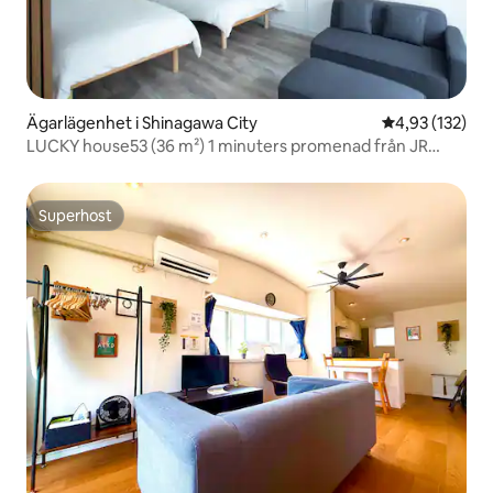
Ägarlägenhet i Shinagawa City
4,93 av 5 i ge
4,93 (132)
LUCKY house53 (36 m²) 1 minuters promenad från JR
Meguro stations västra utgång
Superhost
Superhost