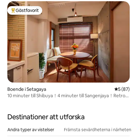
Gästfavorit
Populär gästfavorit
Boende i Setagaya
5 av 5 i g
5 (87)
10 minuter till Shibuya！4 minuter till Sangenjaya！Retro
modern
Destinationer att utforska
Andra typer av vistelser
Främsta sevärdheterna i närheten