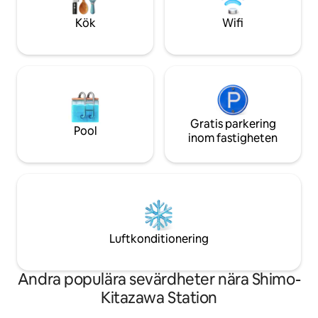
helt nya.Det finns också kastruller,
vid terminalstati
Kök
Wifi
stekpannor och tallrikar, så du kan vara
Keio Inokashira lin
säker på att du kan stanna länge. Det
sightseeing i cen
finns en närbutik inom 2 minuters
området. Kapacitet: 4 personer (2
promenad, vilket är bekvämt Som en
dubbelsängar tillgä
åtgärd mot coronaviruset sanerar vi
och 2 rutter tillgän
rummen och de gemensamma
minuts promenad t
utrymmena. Det finns två
närbutiker Shimok
semidubbelsängar, så jag tror att
(Odakyu Line, Keio
Gratis parkering
Pool
lämpligt antal personer är 3 vuxna eller 2
minuter till fots O
inom fastigheten
vuxna och 2 barn * Vänligen var noga
(mikrovågsugn, ky
med att kontakta oss i förväg om
[Sängkläder] · 2 
incheckningen är efter 20:00. * Du
även byta till sof
måste visa ditt pass vid incheckning. *
kombination av en
Språk som stöds är japanska, engelska,
soffa, är vi flexibla
kinesiska och koreanska på fyra språk.
[Fullständiga bek
Inlämning av■ gästinformation Alla
Tandborstar Lotion
Luftkonditionering
gäster kommer att bli ombedda att
sminkborttagningsmede
skicka in följande information. Namn,
förblir lugna Tvätt
adress, yrke, nationalitet ・Passfoto (för
badrummet)
Andra populära sevärdheter nära Shimo-
japanska medborgare, vänligen
tillhandahåll en kopia av ditt ID-kort)
Kitazawa Station