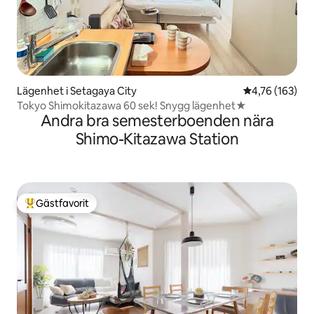
Lägenhet i Setagaya City
4,76 av 5 i ge
4,76 (163)
Tokyo Shimokitazawa 60 sek! Snygg lägenhet★
Andra bra semesterboenden nära
Shimo-Kitazawa Station
Gästfavorit
Populär gästfavorit