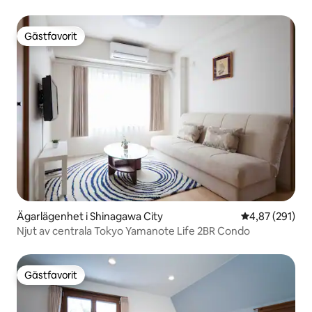
till Shinjuku Shibuya | Bekvämt och snabbt, lämpligt för
resor och affärsresor
Gästfavorit
Gästfavorit
Ägarlägenhet i Shinagawa City
4,87 av 5 i ge
4,87 (291)
Njut av centrala Tokyo Yamanote Life 2BR Condo
Gästfavorit
Gästfavorit