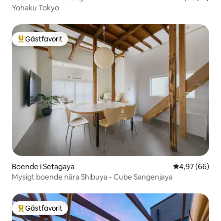
Yohaku Tokyo
Gästfavorit
Populär gästfavorit
Boende i Setagaya
4,97 av 5 i g
4,97 (66)
Mysigt boende nära Shibuya - Cube Sangenjaya
Gästfavorit
Populär gästfavorit