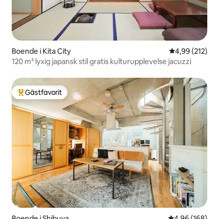
Boende i Kita City
4,99 av 5 i ge
4,99 (212)
120 m² lyxig japansk stil gratis kulturupplevelse jacuzzi
Gästfavorit
Populär gästfavorit
Boende i Shibuya
4,96 av 5 i ge
4,96 (168)