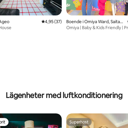
ligt betyg, 242 omdömen
 Ageo
4,95 av 5 i genomsnittligt betyg, 37 omdöm
4,95 (37)
Boende i Omiya Ward, Saitam
a
 House
Omiya | Baby & Kids Friendly | 
Lägenheter med luftkonditionering
rit
Superhost
rit
Superhost