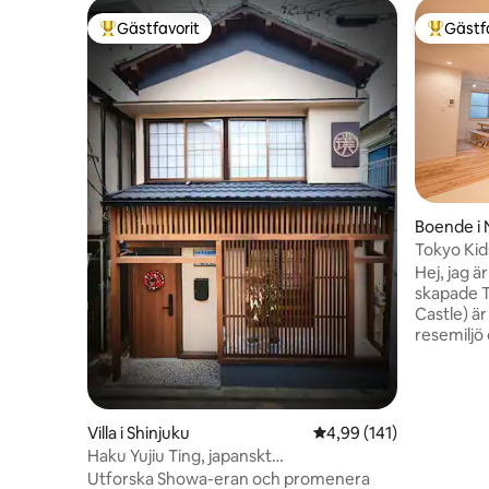
Gästfavorit
Gästf
Populär gästfavorit
Populär 
Boende i 
Tokyo Kid
från Shinj
Hej, jag är ägaren. Anl
skapade T
Castle) är 1. Att erbjuda en bekvämar
resemiljö 
familjer ö
oss beseg
sprida en
spänning 
Villa i Shinjuku
4,99 av 5 i genomsnitt
4,99 (141)
världen at
Haku Yujiu Ting, japanskt
regionen 
hotell/luftkonditionering i hela
Utforska Showa-eran och promenera
att uppleva o