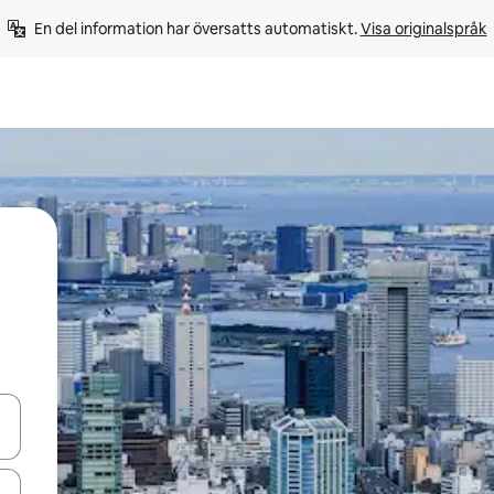
En del information har översatts automatiskt. 
Visa originalspråk
d upp- och nedåtpilarna eller utforska genom att trycka eller svepa.