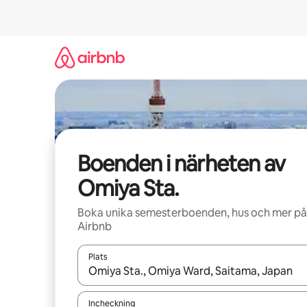
Hoppa
till
innehåll
Boenden i närheten av
Omiya Sta.
Boka unika semesterboenden, hus och mer på
Airbnb
Plats
När resultaten är tillgängliga kan du navigera me
Incheckning