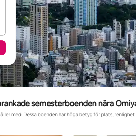
rankade semesterboenden nära Omiya
åller med: Dessa boenden har höga betyg för plats, renlighet