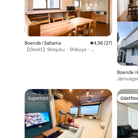
Boende i Saitama
4,96 av 5 i genomsnit
4,96 (27)
【Direkt】Shinjuku・Shibuya・
Tokyo/Helt boende/8 sovplatser
Boende i 
Järnvägs
Omiya Stat
konstutstä
omiya jär
Superhost
Gästfavo
Superhost
Gästfavo