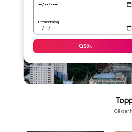
Utcheckning
Sök
Topp
Gäster h