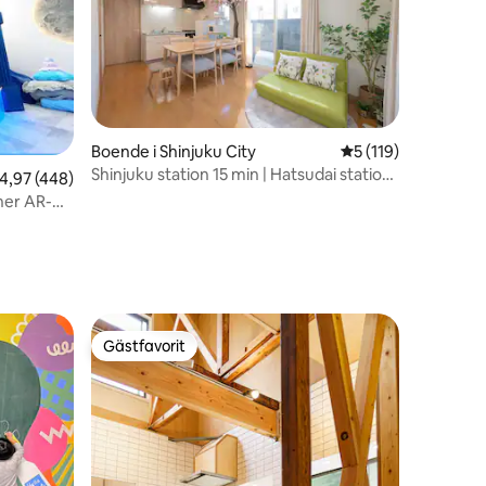
Boende i Shinjuku City
5 av 5 i genomsnit
5 (119)
Shinjuku station 15 min | Hatsudai station
,97 av 5 i genomsnittligt betyg, 448 omdömen
4,97 (448)
8 min | Shibuya 20 min | Sakura
ner AR-
ioner till
en
Gästfavorit
Gästfavorit