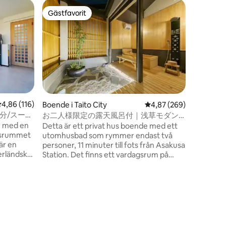
Slott i 
Gästfavorit
Gästfav
Gästfavorit
Gästfav
En rolig o
herrgård 
Den bästa 
centrum, 
tradition
karaoke, 
hjärtat av Japan
minnen/Lev
renoverat
av den ur
stor 150-
japansk 
,86 av 5 i genomsnittligt betyg, 116 omdömen
4,86 (116)
en
Boende i Taito City
4,87 av 5 i genomsnitt
4,87 (269)
utrymme, 
2分/スーパ
お二人様限定の露天風呂付｜浅草モダン
tillbring
車場/設備
和風のラグジュアリーな 1軒家 ｜浅草・上
m med en
Detta är ett privat hus boende med ett
minnesvärd tid. 
野観光拠点 ｜柳通り西棟
agsrummet
utomhusbad som rymmer endast två
landsbyg
 är en
personer, 11 minuter till fots från Asakusa
att du ka
erländska
Station. Det finns ett vardagsrum på
Kumagaya
IH-spis,
bottenvåningen och ett cypressbad på
god tillgå
andra våningen med ett sovrum med
turistatt
ch
dubbelsäng och en direkt terrass. Det är
passerar
tmaskin
också lätt att ta sig till Shibuya, Ginza,
BBQ (ta 
kvämt för
Ueno och Akihabara med tunnelbana,
du njuta 
dra
vilket gör det till en bekväm bas för
utomhusb
ad och du
sightseeing i Tokyo. Det finns
vattenba