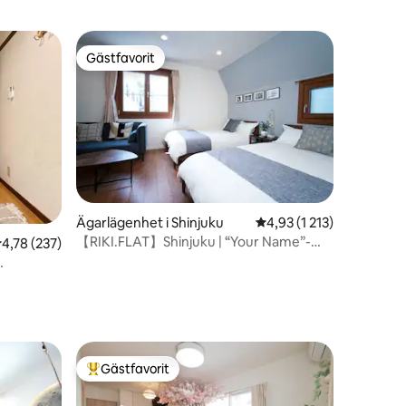
Gästfavorit
Gästfavorit
Ägarlägenhet i Shinjuku
4,93 av 5 i genomsnittl
4,93 (1 213)
【RIKI.FLAT】Shinjuku | “Your Name”-
en
,78 av 5 i genomsnittligt betyg, 237 omdömen
4,78 (237)
trappor om 20 ...
Gästfavorit
Populär gästfavorit