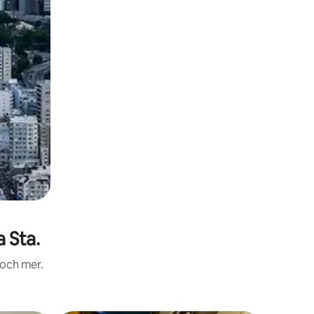
 Sta.
 och mer.