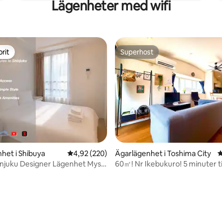
Lägenheter med wifi
rit
Superhost
rit
Superhost
het i Shibuya
4,92 av 5 i genomsnittligt betyg, 220 omdöm
4,92 (220)
Ägarlägenhet i Toshima City
4
njuku Designer Lägenhet Mysig
60㎡! Nr Ikebukuro! 5 minuter til
Fi 25㎡
fast Wi-Fi!
ligt betyg, 161 omdömen