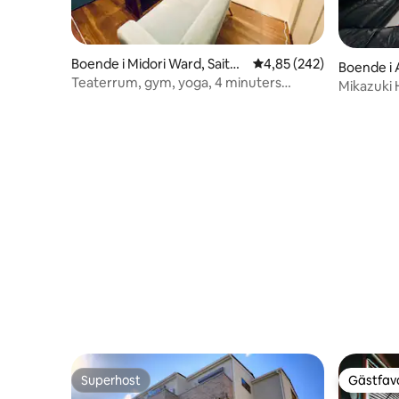
Boende i Midori Ward, Saita
4,85 av 5 i genomsnitt
4,85 (242)
Boende i
ma
Teaterrum, gym, yoga, 4 minuters
Mikazuki
promenad från station, närbutik framför,
gratis parkering, Aeon Mall Cinema 3
minuters promenad
Superhost
Gästfavo
Superhost
Gästfavo