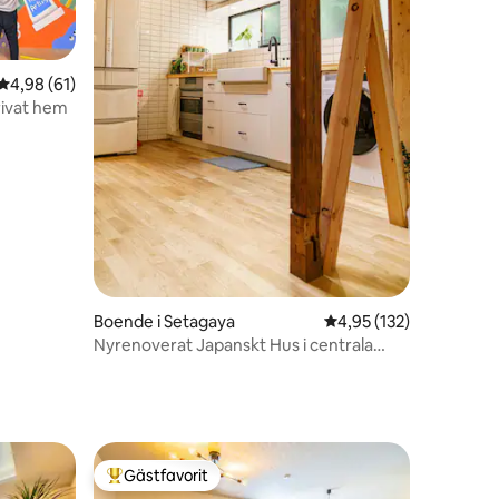
en
4,98 av 5 i genomsnittligt betyg, 61 omdömen
4,98 (61)
Privat hem
Boende i Setagaya
4,95 av 5 i genomsnitt
4,95 (132)
Nyrenoverat Japanskt Hus i centrala
Tokyo
Gästfavorit
Populär gästfavorit