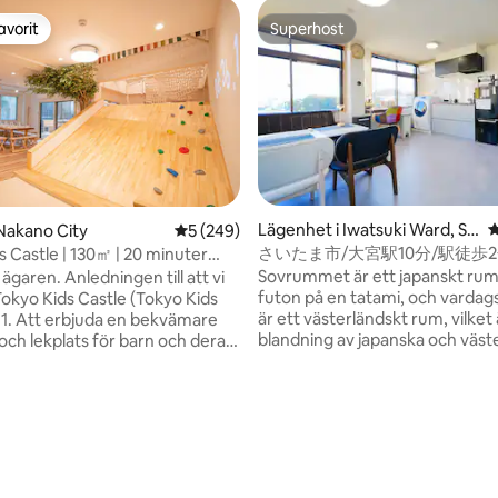
avorit
Superhost
gästfavorit
Superhost
Lägenhet i Iwatsuki Ward, Sai
4
Nakano City
5 av 5 i genomsnittligt betyg, 249 omdöm
5 (249)
tama
さいたま市/大宮駅10分/駅徒歩
s Castle | 130㎡ | 20 minuter
ー・飲食店近く抜群の利便性/駐
uku | 1 minut från stationen
Sovrummet är ett japanskt ru
edningen till att vi
充実、長期滞在も
futon på en tatami, och vard
okyo Kids Castle (Tokyo Kids
är ett västerländskt rum, vilket
e
blandning av japanska och väst
och lekplats för barn och deras
rum. Köket är utrustat med en 
ver hela världen 2. Att inte låta
kokkärl och porslin, samt en
ras av coronaviruset, och att
mikrovågsugn, vattenkokare o
 anda av utmaning, mod och
kylskåp. Det finns en trumtvät
3. Att få människor från hela
ligt betyg, 141 omdömen
med torkfunktion, vilket är be
t komma till den lokala
långa vistelser. Det ligger på an
och shoppinggatan, och få dem
våningen i en trevåningsbyggn
ch konsumera Jag vill att