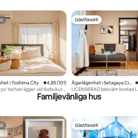
st
Gästfavorit
st
Gästfavorit
ligt betyg, 126 omdömen
het i Toshima City
4,85 av 5 i genomsnittligt betyg, 101 omdöm
4,85 (101)
Ägarlägenhet i Setagaya Cit
4
y
yo Yazhan ligger vid Ikebukuro
LICENSIERAD bekväm bostad i
Familjevänliga hus
irekt till Shinjuku Shibuya |
Shimokitazawa
ch snabbt, lämpligt för resor
sresor
st
Gästfavorit
st
Gästfavorit