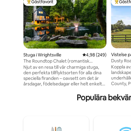
Gästfavorit
Gästf
Populär gästfavorit
Populär 
Vistelse 
Stuga i Wrightsville
4,98 av 5 i genomsnitt
4,98 (249)
Park
Dusty Ro
The Roundtop Chalet (romantisk
tillflyktsort för par)
Koppla av
Njut av en resa till vår charmiga stuga,
landskapet
den perfekta tillflyktsorten för alla dina
underhåll
speciella firanden – oavsett om det är
County, P
årsdagar, födelsedagar eller helt enkelt
bekvämt lä
en välbehövlig flykt från rutinen. Denna
Lancaster 
stuga är perfekt utformad för
Populära bekvä
länsparke
romantiska utflykter och blandar sömlöst
gårdar. N
rustik charm med modern komfort. Njut
på vår lu
av värmen från en mysig öppen spis,
promenad
koppla av i en bubbelpool och njut av
vandrings
obegränsad latte, tillverkad av vår
på begär
Breville Touch Espresso Machine.