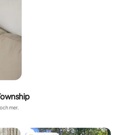
Township
 och mer.
Stuga i G