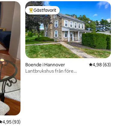
Gästfavorit
Populär gästfavorit
Boende i Hannover
4,98 av 5 i genomsnit
4,98 (63)
Lantbrukshus från före
en
inbördeskriget/personlig golfbana
4,95 av 5 i genomsnittligt betyg, 93 omdömen
4,95 (93)