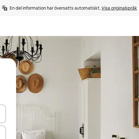
En del information har översatts automatiskt. 
Visa originalspråk
d upp- och nedåtpilarna eller utforska genom att trycka eller svepa.