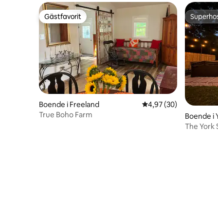
Gästfavorit
Superho
Gästfavorit
Superho
Boende i Freeland
4,97 av 5 i genomsnit
4,97 (30)
True Boho Farm
Boende i 
The York 
Spelrum