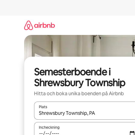
Hoppa
till
innehåll
Semesterboende i
Shrewsbury Township
Hitta och boka unika boenden på Airbnb
Plats
När resultaten är tillgängliga kan du navigera me
Incheckning