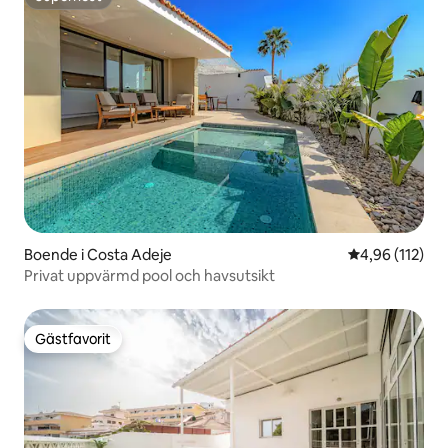
Superhost
Boende i Costa Adeje
4,96 av 5 i ge
4,96 (112)
Privat uppvärmd pool och havsutsikt
Gästfavorit
Gästfavorit