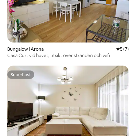
Bungalow i Arona
5 av 5 i 
5 (7)
Casa Curt vid havet, utsikt över stranden och wifi
Superhost
Superhost