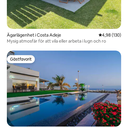
Ägarlägenhet i Costa Adeje
4,98 av 5 i ge
4,98 (130)
Mysig atmosfär för att vila eller arbeta i lugn och ro
Gästfavorit
Gästfavorit