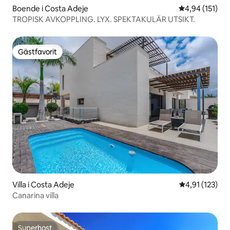
Boende i Costa Adeje
4,94 av 5 i ge
4,94 (151)
TROPISK AVKOPPLING. LYX. SPEKTAKULÄR UTSIKT.
Gästfavorit
Gästfavorit
Villa i Costa Adeje
4,91 av 5 i ge
4,91 (123)
Canarina villa
Superhost