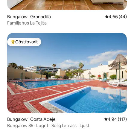
Bungalow i Granadilla
4,66 av 5 i g
4,66 (44)
Familjehus La Tejita
Gästfavorit
Populär gästfavorit
Bungalow i Costa Adeje
4,94 av 5 i ge
4,94 (117)
Bungalow 35 · Lugnt · Solig terrass · Ljust