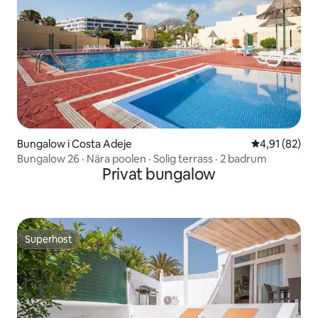
Bungalow i Costa Adeje
4,91 av 5 i g
4,91 (82)
Bungalow 26 · Nära poolen · Solig terrass · 2 badrum
Privat bungalow
Superhost
Superhost