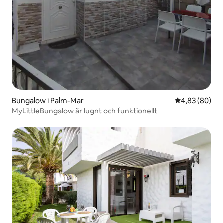
Bungalow i Palm-Mar
4,83 av 5 i g
4,83 (80)
MyLittleBungalow är lugnt och funktionellt