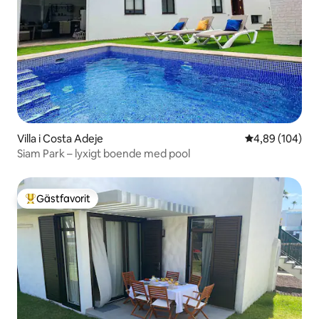
Villa i Costa Adeje
4,89 av 5 i ge
4,89 (104)
Siam Park – lyxigt boende med pool
Gästfavorit
Populär gästfavorit