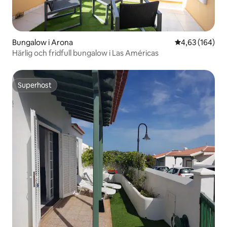
Bungalow i Arona
4,63 av 5 i ge
4,63 (164)
Härlig och fridfull bungalow i Las Américas
Superhost
Superhost