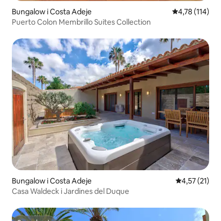
Bungalow i Costa Adeje
4,78 av 5 i ge
4,78 (114)
Puerto Colon Membrillo Suites Collection
Bungalow i Costa Adeje
4,57 av 5 i g
4,57 (21)
Casa Waldeck i Jardines del Duque