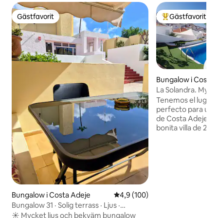
Gästfavorit
Gästfavorit
Gästfavorit
Populär gästfavor
Bungalow i Costa 
La Solandra. Mysig 
Tenemos el lugar 
perfecto para uste
de Costa Adeje, S
bonita villa de 2 d
privada. Dispone 
planta abierta qu
ambiente muy acogedor. El 
la propiedad está
que da lugar a vista
cómodamente amu
para que pueda disfrutar del 
Bungalow i Costa Adeje
4,9 av 5 i genomsnittligt bet
4,9 (100)
Tenerife durante e
Bungalow 31 · Solig terrass · Ljus ·
agradable cena bajo
Centralt
☀️ Mycket ljus och bekväm bungalow