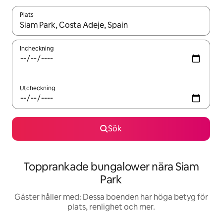
Plats
När resultaten är tillgängliga kan du navigera med upp- och ned
Incheckning
Utcheckning
Sök
Topprankade bungalower nära Siam
Park
Gäster håller med: Dessa boenden har höga betyg för
plats, renlighet och mer.