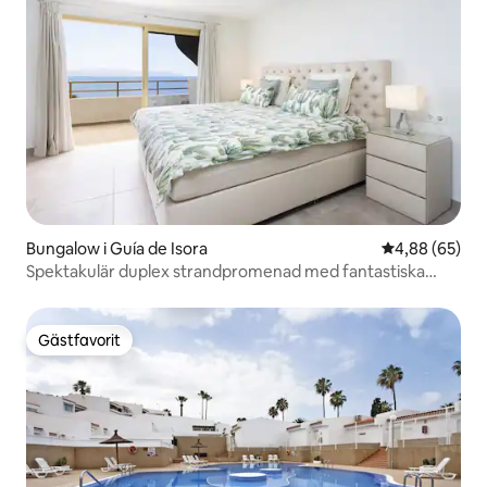
Bungalow i Guía de Isora
4,88 av 5 i g
4,88 (65)
Spektakulär duplex strandpromenad med fantastiska
solnedgångar !
Gästfavorit
Gästfavorit