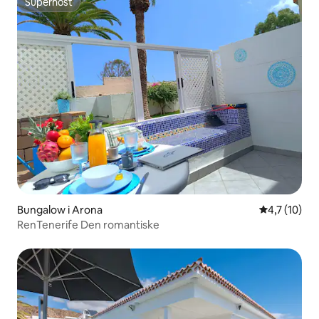
Superhost
Superhost
Bungalow i Arona
4,7 av 5 i 
4,7 (10)
RenTenerife Den romantiske