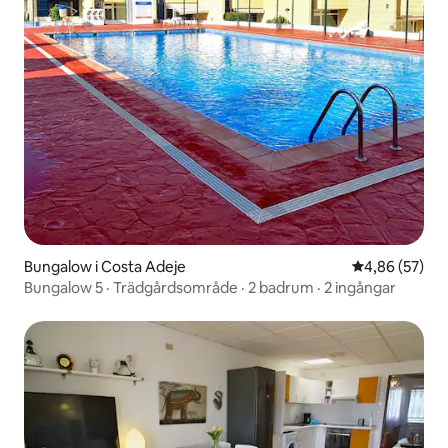
Bungalow i Costa Adeje
4,86 av 5 i g
4,86 (57)
Bungalow 5 · Trädgårdsområde · 2 badrum · 2 ingångar