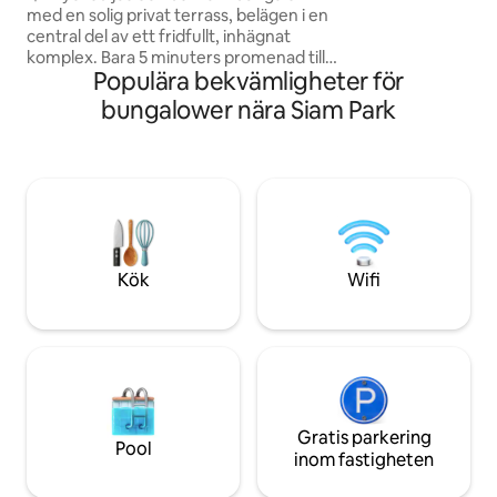
la tarde
med en solig privat terrass, belägen i en
central del av ett fridfullt, inhägnat
komplex. Bara 5 minuters promenad till
Populära bekvämligheter för
stranden, med många restauranger och
barer i närheten. 🛏️ Njut av den unika
bungalower nära Siam Park
sängen på terrassen, perfekt för
avkoppling utomhus. 📶 Snabbt Wi-Fi, ❄️
luftkonditionering, 🛏️ dubbelsäng med
kvalitetsmadrass, 📺 Smart TV och
bäddsoffa. 🏊 Vackra trädgårdar,
uppvärmd pool på vintern, massor av
solstolar och gratis parkering inne i
komplexet.
Kök
Wifi
Gratis parkering
Pool
inom fastigheten