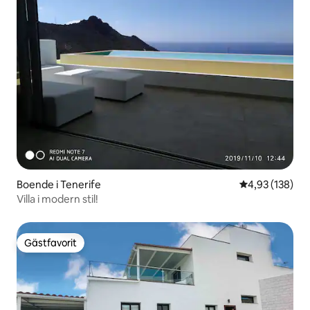
Boende i Tenerife
4,93 av 5 i ge
4,93 (138)
Villa i modern stil!
Gästfavorit
Gästfavorit