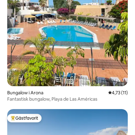
Bungalow i Arona
4,73 av 5 i 
4,73 (11)
Fantastisk bungalow, Playa de Las Américas
Gästfavorit
Populär gästfavorit