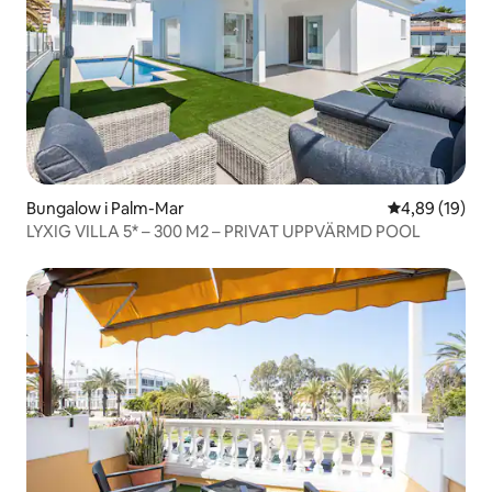
Bungalow i Palm-Mar
4,89 av 5 i g
4,89 (19)
LYXIG VILLA 5* – 300 M2 – PRIVAT UPPVÄRMD POOL