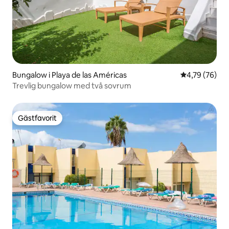
Bungalow i Playa de las Américas
4,79 av 5 i g
4,79 (76)
Trevlig bungalow med två sovrum
Gästfavorit
Gästfavorit