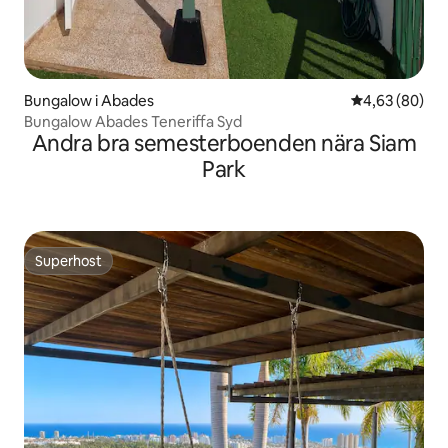
Bungalow i Abades
4,63 av 5 i g
4,63 (80)
Bungalow Abades Teneriffa Syd
Andra bra semesterboenden nära Siam
Park
Superhost
Superhost