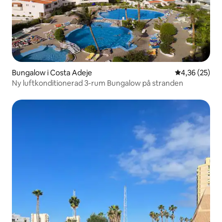
Bungalow i Costa Adeje
4,36 av 5 i g
4,36 (25)
Ny luftkonditionerad 3-rum Bungalow på stranden