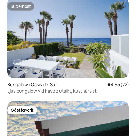
Superhost
Superhost
Bungalow i Oasis del Sur
4,95 av 5 i g
4,95 (22)
Ljus bungalow vid havet: utsikt, kustnära stil
Gästfavorit
Gästfavorit