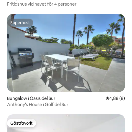
Fritidshus vid havet för 4 personer
Superhost
Superhost
Bungalow i Oasis del Sur
4,88 av 5 i 
4,88 (8)
Anthony's House i Golf del Sur
Gästfavorit
Gästfavorit