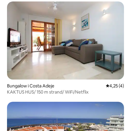
Bungalow i Costa Adeje
4,25 av 5 i 
4,25 (4)
KAKTUS HUS/ 150 m strand/ WiFi/Netflix