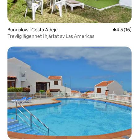
Bungalow i Costa Adeje
4,5 av 5 i g
4,5 (16)
Trevlig lägenhet i hjärtat av Las Americas