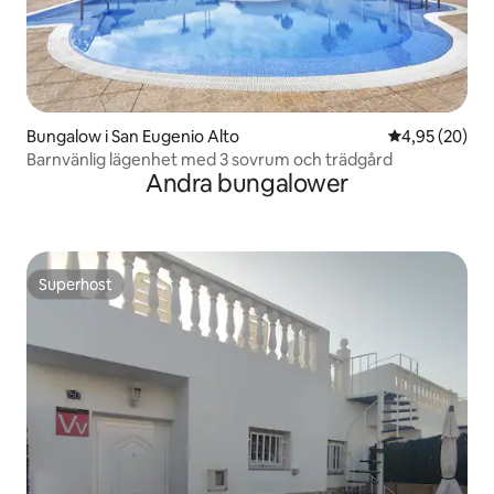
Bungalow i San Eugenio Alto
4,95 av 5 i g
4,95 (20)
Barnvänlig lägenhet med 3 sovrum och trädgård
Andra bungalower
Superhost
Superhost