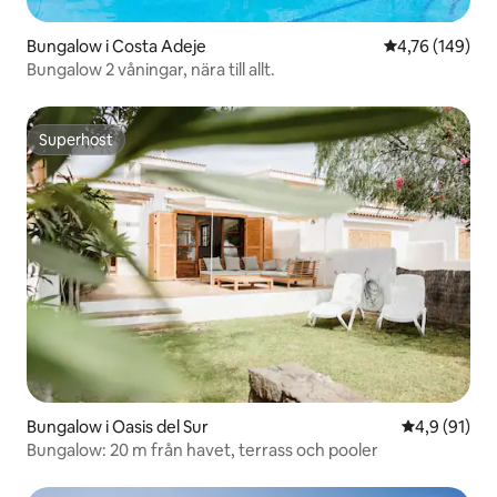
Bungalow i Costa Adeje
4,76 av 5 i ge
4,76 (149)
Bungalow 2 våningar, nära till allt.
Superhost
Superhost
Bungalow i Oasis del Sur
4,9 av 5 i g
4,9 (91)
Bungalow: 20 m från havet, terrass och pooler