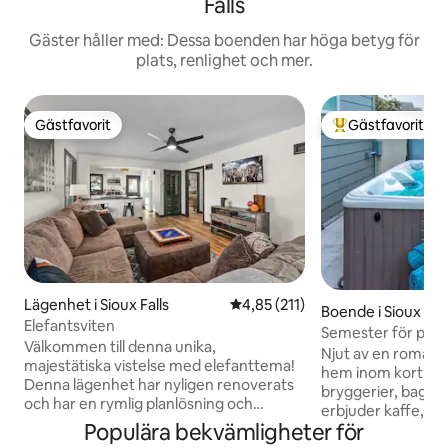
Falls
Gäster håller med: Dessa boenden har höga betyg för
plats, renlighet och mer.
Gästfavorit
Gästfavorit
Gästfavorit
Populär gästfavor
Lägenhet i Sioux Falls
4,85 av 5 i genomsnittligt bet
4,85 (211)
Boende i Sioux Fall
Elefantsviten
Semester för par:
Välkommen till denna unika,
+ elcyklar
Njut av en romanti
majestätiska vistelse med elefanttema!
hem inom kort avst
Denna lägenhet har nyligen renoverats
bryggerier, bageri 
och har en rymlig planlösning och
erbjuder kaffe, ägg
inbjudande atmosfär prydd med subtila
Populära bekvämligheter för
kryddor, etc. i vårt fyllda
elefantmotiv. Njut av att slappna av på