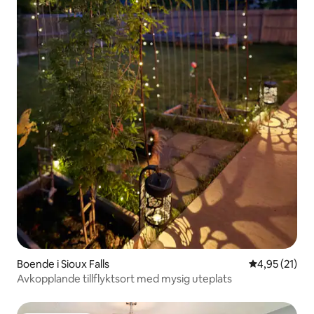
Boende i Sioux Falls
4,95 av 5 i g
4,95 (21)
Avkopplande tillflyktsort med mysig uteplats