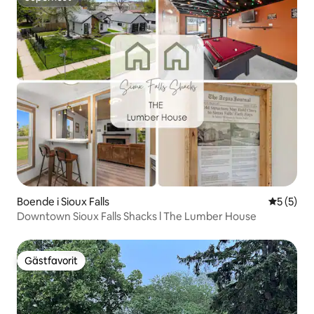
Superhost
Boende i Sioux Falls
5 av 5 i 
5 (5)
Downtown Sioux Falls Shacks l The Lumber House
Gästfavorit
Gästfavorit