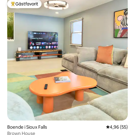
Gästfavorit
Populär gästfavorit
Boende i Sioux Falls
4,96 av 5 i g
4,96 (55)
Brown House