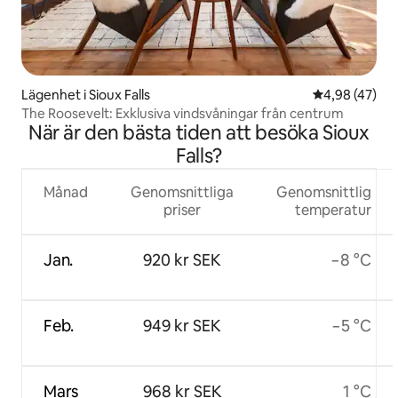
Lägenhet i Sioux Falls
4,98 av 5 i g
4,98 (47)
The Roosevelt: Exklusiva vindsvåningar från centrum
När är den bästa tiden att besöka Sioux
Falls?
Månad
Genomsnittliga
Genomsnittlig
priser
temperatur
Jan.
920 kr SEK
−8 °C
Feb.
949 kr SEK
−5 °C
Mars
968 kr SEK
1 °C