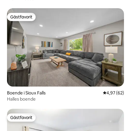
Gästfavorit
Gästfavorit
Boende i Sioux Falls
4,97 av 5 i g
4,97 (62)
Halles boende
Gästfavorit
Gästfavorit