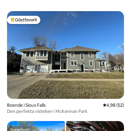
Gästfavorit
Populär gästfavorit
Boende i Sioux Falls
4,98 av 5 i g
4,98 (52)
Den perfekta vistelsen i McKennan Park
Superhost