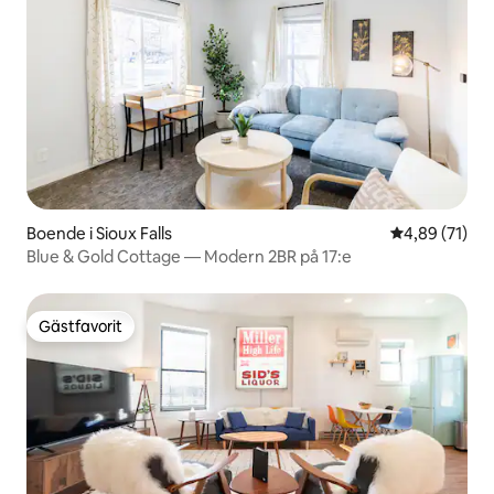
Boende i Sioux Falls
4,89 av 5 i g
4,89 (71)
Blue & Gold Cottage — Modern 2BR på 17:e
Gästfavorit
Gästfavorit