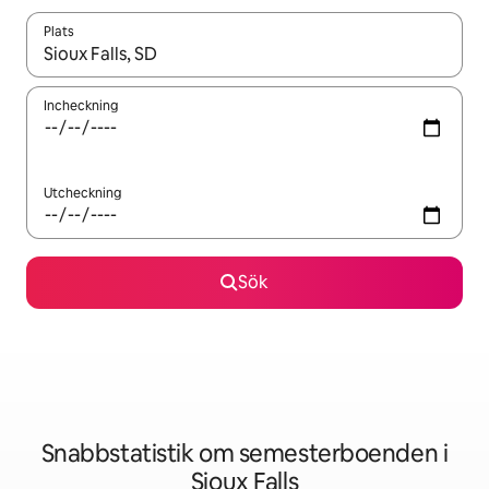
Plats
När resultaten är tillgängliga kan du navigera med upp- och ned
Incheckning
Utcheckning
Sök
Snabbstatistik om semesterboenden i
Sioux Falls