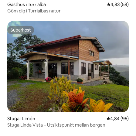
Gästhus i Turrialba
4,83 av 5 i g
4,83 (58)
Göm dig i Turrialbas natur
Superhost
Superhost
Stuga i Limón
4,84 av 5 i g
4,84 (95)
Stuga Linda Vista – Utsiktspunkt mellan bergen