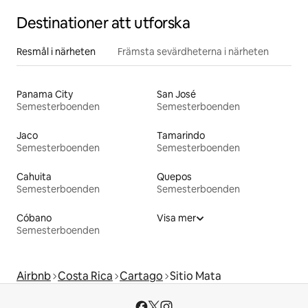
Destinationer att utforska
Resmål i närheten
Främsta sevärdheterna i närheten
Panama City
San José
Semesterboenden
Semesterboenden
Jaco
Tamarindo
Semesterboenden
Semesterboenden
Cahuita
Quepos
Semesterboenden
Semesterboenden
Cóbano
Visa mer
Semesterboenden
Airbnb
Costa Rica
Cartago
Sitio Mata