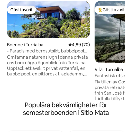
Gästfavorit
Gästfavorit
Gästfavorit
Populär gästfavor
Boende i Turrialba
4,89 av 5 i genomsnittligt bet
4,89 (70)
• Paradis med bergsutsikt, bubbelpool
och vattenfall
Omfamna naturens lugn i denna privata
oas bara några ögonblick från Turrialba.
Upptäck ett avskilt privat vattenfall, en
Villa i Turrialba
bubbelpool, en pittoresk tilapiadamm,
Fantastisk utsikt •
en paviljong med gungor och slingrande
Fly till en av Cost
stigar som väntar på att utforskas.
privata retreater 
INFORMATION OM TILLTRÄDE: Ett
från San José flyg
fyrhjulsdrivet fordon rekommenderas
fridfulla tillflyktso
starkt för att komma åt fastigheten när
Populära bekvämligheter för
bergsområden med 
det regnar. Gäster har använt ett
pool och fantasti
semesterboenden i Sitio Mata
fyrhjulsdrivet fordon och även ett
och erbjuder total
fordon utan fyrhjulsdrift för att ta sig till
komfort och utrym
boendet utan problem, men du bör vara
Omgiven av tropis
medveten om att det är upp till dig att