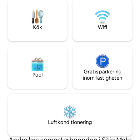
är det perfekt för
avgöra om du vill använda ett
äventyr. Det finns
fyrhjulsdrivet fordon eller ett fordon
aktiviteter i närhe
utan fyrhjulsdrift.
Koppla av, ladda b
en oförglömlig vist
Kök
Wifi
Gratis parkering
Pool
inom fastigheten
Luftkonditionering