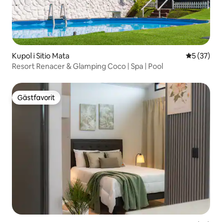
Kupol i Sitio Mata
5 av 5 i g
5 (37)
Resort Renacer & Glamping Coco | Spa | Pool
Gästfavorit
Gästfavorit