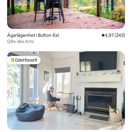
Ägarlägenhet i Bolton-Est
4,97 av 5 i ge
4,97 (243)
Gîte des Arts
Gästfavorit
Populär gästfavorit