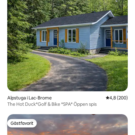
Alpstuga i Lac-Brome
4,8 av 5 i ge
4,8 (200)
The Hot Duck*Golf & Bike *SPA* Öppen spis
Gästfavorit
Gästfavorit