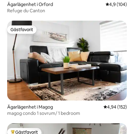
Ägarlägenhet i Orford
4,9 av 5 i ge
4,9 (104)
Refuge du Canton
Gästfavorit
Gästfavorit
Ägarlägenhet i Magog
4,94 av 5 i ge
4,94 (152)
magog condo 1 sovrum/ 1 bedroom
Gästfavorit