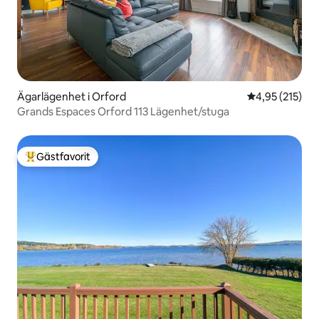
Ägarlägenhet i Orford
4,95 av 5 i ge
4,95 (215)
Grands Espaces Orford 113 Lägenhet/stuga
Gästfavorit
Populär gästfavorit