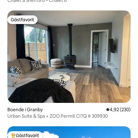
Chalet à Shefford – Chalet 6
Gästfavorit
Gästfavorit
Boende i Granby
4,92 av 5 i ge
4,92 (230)
Urban Suite & Spa + ZOO Permit CITQ # 309930
Gästfavorit