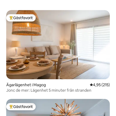
Gästfavorit
Populär gästfavorit
Ägarlägenhet i Magog
4,95 av 5 i ge
4,95 (215)
Jonc de mer: Lägenhet 5 minuter från stranden
Gästfavorit
Populär gästfavorit