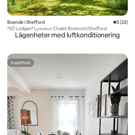
Boende i Shefford
5 av 5 i g
5 (22)
*SÔ Lodges* Luxueux Chalet Bromont/Shefford
Lägenheter med luftkonditionering
Superhost
Superhost