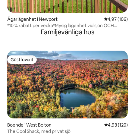
Ägarlägenhet i Newport
4,97 av 5 i ge
4,97 (106)
*10 % rabatt per vecka*Mysig lägenhet vid sjön OCH
Familjevänliga hus
uppvärmd pool!
Gästfavorit
Gästfavorit
Boende i West Bolton
4,93 av 5 i ge
4,93 (120)
The Cool Shack, med privat sjö