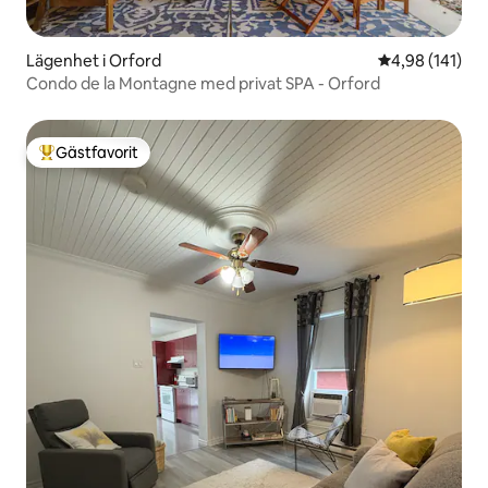
Lägenhet i Orford
4,98 av 5 i ge
4,98 (141)
Condo de la Montagne med privat SPA - Orford
Gästfavorit
Populär gästfavorit