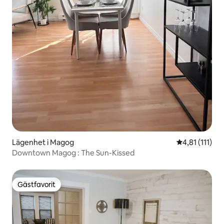
Lägenhet i Magog
4,81 av 5 i g
4,81 (111)
Downtown Magog : The Sun-Kissed
Gästfavorit
Gästfavorit