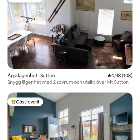
Populär gästfavorit
Ägarlägenhet i Sutton
4,98 av 5 i ge
4,98 (108)
Snygg lägenhet med 2 sovrum och utsikt över Mt Sutton
Gästfavorit
Populär gästfavorit