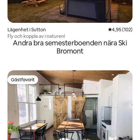
Lägenhet i Sutton
4,95 av 5 i ge
4,95 (102)
Fly och koppla av i naturen!
Andra bra semesterboenden nära Ski
Bromont
Gästfavorit
Gästfavorit