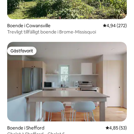
Boende i Cowansville
4,94 av 5 i ge
4,94 (272)
Trevligt tillfälligt boende i Brome-Missisquoi
Gästfavorit
Gästfavorit
Boende i Shefford
4,85 av 5 i g
4,85 (53)