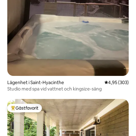
Lägenhet i Saint-Hyacinthe
4,95 av 5 i ge
4,95 (303)
Studio med spa vid vattnet och kingsize-säng
Gästfavorit
Populär gästfavorit