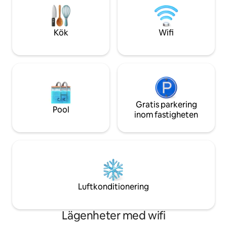
dina behov. Kom och koppla av i detta
runt från 9:00 til
unika boende! CITQ-certifikat #311739
saltad pool från 1 j
Kök
Wifi
Gratis parkering
Pool
inom fastigheten
Luftkonditionering
Lägenheter med wifi