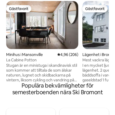
Gästfavorit
Gästfavorit
Gästfavorit
Gästfavorit
Minihus i Mansonville
4,96 av 5 i genomsnittligt bety
4,96 (206)
Lägenhet i Bromo
La Cabine Potton
Mest vackra lägen
Vieux
Stugan är en ministuga i skandinavisk stil
I en mycket ljus kä
som kommer att tilltala de som älskar
lägenhet. 2 queens
naturen, lugnet och skidbackarna på
bäddsoffa i vard
vintern, liksom cykling och vandring på
gaseldstad 1 full
Populära bekvämligheter för
sommaren. Denna stuga har utformats i
dusch. Gångavstån
harmoni med sin omgivning. Dessutom
och butiker i cent
semesterboenden nära Ski Bromont
gör dess storlek att du kan njuta av
minuters köravstån
naturen samtidigt som du minskar ditt
vattenparken. 5 mi
ekologiska fotavtryck. Med sina två
Centre équestre 
sovrum, öppen spis, stora terrass och
minuters köravstån
spa är den fullt utrustad för att möta
finns 2 bubbelpoole