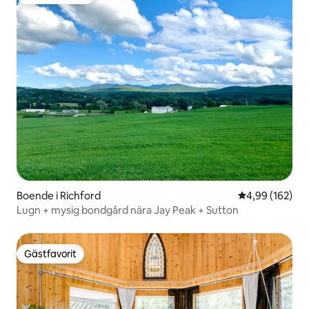
Populär gästfavorit
Boende i Richford
4,99 av 5 i ge
4,99 (162)
Lugn + mysig bondgård nära Jay Peak + Sutton
Gästfavorit
Gästfavorit