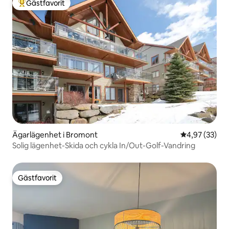
Gästfavorit
Populär gästfavorit
Ägarlägenhet i Bromont
4,97 av 5 i g
4,97 (33)
Solig lägenhet-Skida och cykla In/Out-Golf-Vandring
Gästfavorit
Gästfavorit