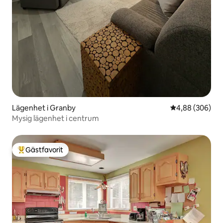
Lägenhet i Granby
4,88 av 5 i ge
4,88 (306)
Mysig lägenhet i centrum
Gästfavorit
Populär gästfavorit