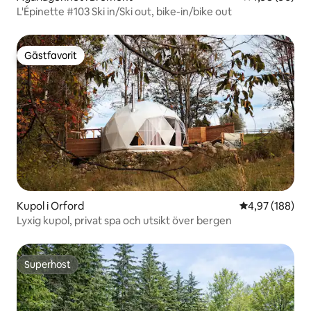
L'Épinette #103 Ski in/Ski out, bike-in/bike out
Gästfavorit
Gästfavorit
Kupol i Orford
4,97 av 5 i ge
4,97 (188)
Lyxig kupol, privat spa och utsikt över bergen
Superhost
Superhost