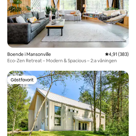
Boende i Mansonville
4,91 av 5 i ge
4,91 (383)
Eco-Zen Retreat – Modern & Spacious – 2:a våningen
Gästfavorit
Gästfavorit