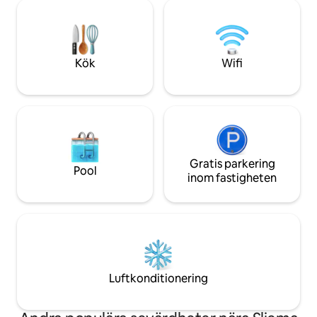
vackra blå havet och nattlivet.
och avkopplande kvällar. Du
Busshållplatsen ligger 1 minut bort. Du
ett perfekt läge: n
kommer att älska det naturliga ljuset,
alldeles intill de b
luftkonditioneringen, gratis
staden.
mousserande vin, frukt, nibbles, te och
Kök
Wifi
kaffe och mycket mer. Passar för
familjer på 4+1.
Gratis parkering
Pool
inom fastigheten
Luftkonditionering