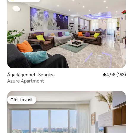
Populär gästfavorit
Ägarlägenhet i Senglea
4,96 av 5 i ge
4,96 (153)
Azure Apartment
Gästfavorit
Gästfavorit