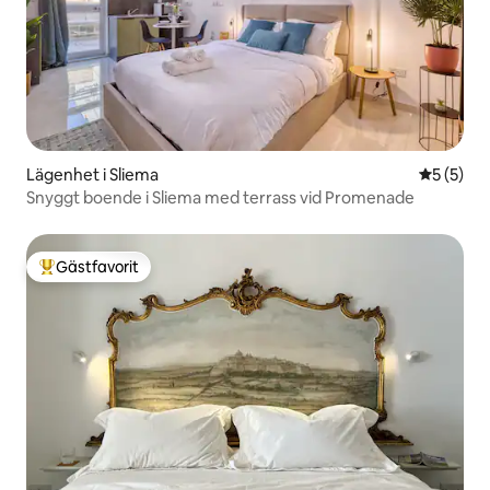
Lägenhet i Sliema
5 av 5 i 
5 (5)
Snyggt boende i Sliema med terrass vid Promenade
Gästfavorit
Populär gästfavorit