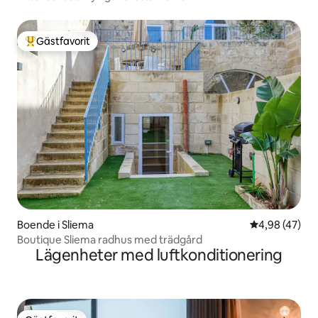
Gästfavorit
Populär gästfavorit
Boende i Sliema
4,98 av 5 i g
4,98 (47)
Boutique Sliema radhus med trädgård
Lägenheter med luftkonditionering