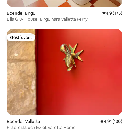
Boende i Birgu
4,9 av 5 i ge
4,9 (175)
Lilla Giu- House i Birgu nära Valletta Ferry
Gästfavorit
Gästfavorit
Boende i Valletta
4,91 av 5 i ge
4,91 (130)
Pittoreskt och lyxigt Valletta Home