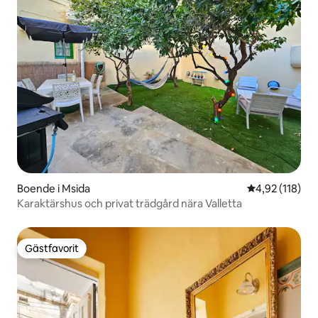
Boende i Msida
4,92 av 5 i ge
4,92 (118)
Karaktärshus och privat trädgård nära Valletta
Gästfavorit
Gästfavorit