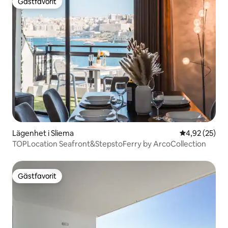
Gästfavorit
Gästfavorit
Lägenhet i Sliema
4,92 av 5 i g
4,92 (25)
TOPLocation Seafront&StepstoFerry by ArcoCollection
Gästfavorit
Gästfavorit