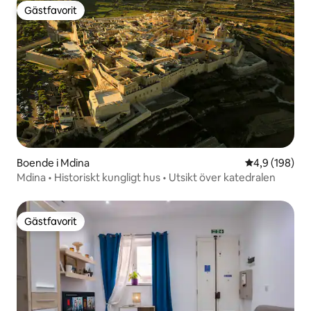
Gästfavorit
Gästfavorit
Boende i Mdina
4,9 av 5 i ge
4,9 (198)
Mdina • Historiskt kungligt hus • Utsikt över katedralen
Gästfavorit
Gästfavorit