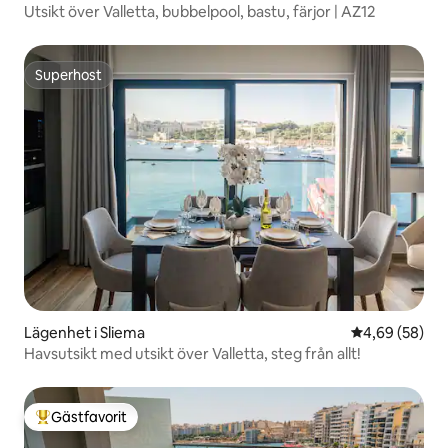
Utsikt över Valletta, bubbelpool, bastu, färjor | AZ12
Superhost
Superhost
Lägenhet i Sliema
4,69 av 5 i g
4,69 (58)
Havsutsikt med utsikt över Valletta, steg från allt!
Gästfavorit
Populär gästfavorit