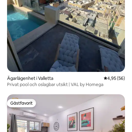
Ägarlägenhet i Valletta
4,95 av 5 i g
4,95 (56)
Privat pool och oslagbar utsikt | VAL by Homega
Gästfavorit
Gästfavorit