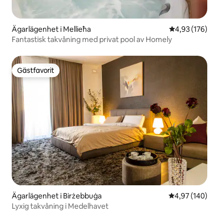
Ägarlägenhet i Mellieħa
4,93 av 5 i ge
4,93 (176)
Fantastisk takvåning med privat pool av Homely
Gästfavorit
Gästfavorit
Ägarlägenhet i Birżebbuġa
4,97 av 5 i ge
4,97 (140)
Lyxig takvåning i Medelhavet