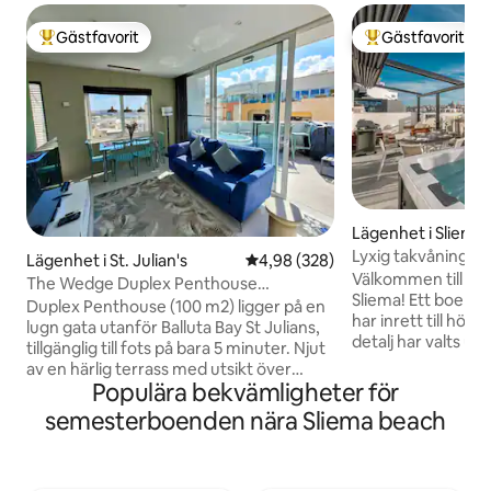
Gästfavorit
Gästfavorit
Populär gästfavorit
Populär gästfavor
Lägenhet i Sliema
Lyxig takvåning – S
Lägenhet i St. Julian's
4,98 av 5 i genomsnittligt bety
4,98 (328)
i Sliema
Välkommen till vår 
The Wedge Duplex Penthouse
Sliema! Ett boende
Bubbelpool & Terrassutsikt
Duplex Penthouse (100 m2) ligger på en
har inrett till högs
lugn gata utanför Balluta Bay St Julians,
detalj har valts ut
tillgänglig till fots på bara 5 minuter. Njut
åtanke . Inomhus ha
av en härlig terrass med utsikt över
möbler och högkva
Populära bekvämligheter för
Valletta. Vi bor tvärs över vägen så vi
ytbehandlingar överallt. Utom
känner till området väl — det finns
semesterboenden nära Sliema beach
privata terrassen 
massor av bra restauranger och en
höjdpunkten – jacuz
härlig strandpromenad. Du kommer att
loungegrupper som
leva som en lokalinvånare, vara nära det
lugna morgnar, gy