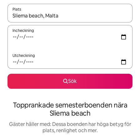
Plats
När resultaten är tillgängliga kan du navigera med upp- och ned
Incheckning
Utcheckning
Sök
Topprankade semesterboenden nära
Sliema beach
Gäster håller med: Dessa boenden har höga betyg för
plats, renlighet och mer.