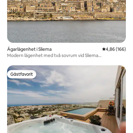
Ägarlägenhet i Sliema
4,86 av 5 i ge
4,86 (166)
Modern lägenhet med två sovrum vid Sliema
strandpromenad
Gästfavorit
Gästfavorit