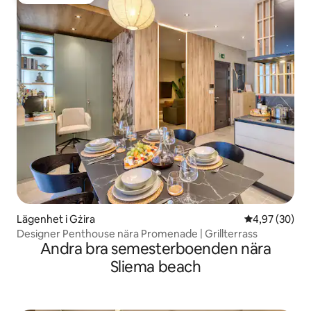
Populär gästfavorit
Lägenhet i Gżira
4,97 av 5 i g
4,97 (30)
Designer Penthouse nära Promenade | Grillterrass
Andra bra semesterboenden nära
Sliema beach