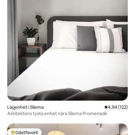
Lägenhet i Sliema
4,94 av 5 i ge
4,94 (122)
Arkitektens tysta enhet nära Sliema Promenade
Gästfavorit