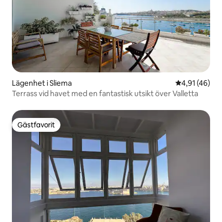
Lägenhet i Sliema
4,91 av 5 i g
4,91 (46)
Terrass vid havet med en fantastisk utsikt över Valletta
Gästfavorit
Gästfavorit