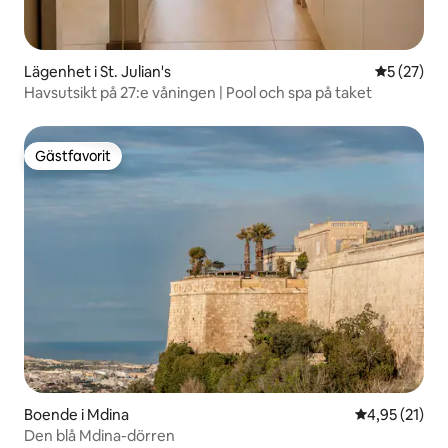
Lägenhet i St. Julian's
5 av 5 i g
5 (27)
Havsutsikt på 27:e våningen | Pool och spa på taket
Gästfavorit
Gästfavorit
Boende i Mdina
4,95 av 5 i g
4,95 (21)
Den blå Mdina-dörren