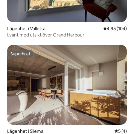
Lägenhet i Valletta
4,95 av 5 i ge
4,95 (104)
Lvant med utsikt över Grand Harbour
Superhost
Superhost
Lägenhet i Sliema
5 av 5 i 
5 (4)