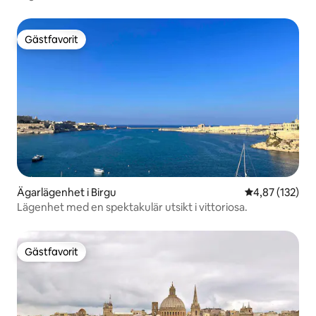
Gästfavorit
Gästfavorit
Ägarlägenhet i Birgu
4,87 av 5 i ge
4,87 (132)
Lägenhet med en spektakulär utsikt i vittoriosa.
Gästfavorit
Gästfavorit