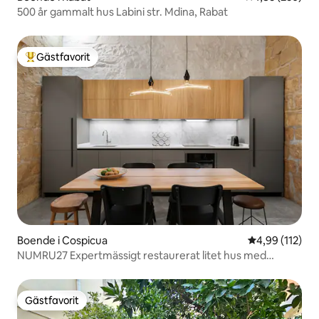
500 år gammalt hus Labini str. Mdina, Rabat
Gästfavorit
Populär gästfavorit
Boende i Cospicua
4,99 av 5 i ge
4,99 (112)
NUMRU27 Expertmässigt restaurerat litet hus med
karaktär
Gästfavorit
Gästfavorit