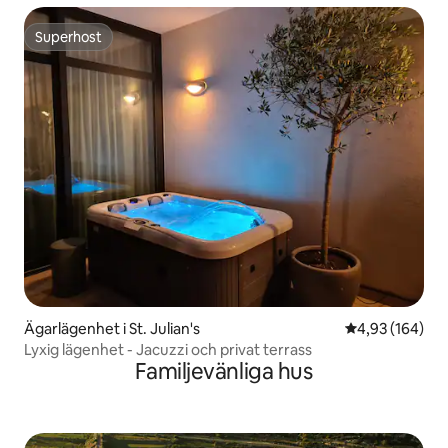
Superhost
Superhost
Ägarlägenhet i St. Julian's
4,93 av 5 i ge
4,93 (164)
Lyxig lägenhet - Jacuzzi och privat terrass
Familjevänliga hus