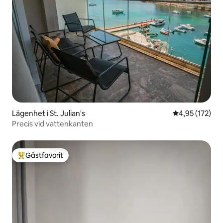
Lägenhet i St. Julian's
4,95 av 5 i ge
4,95 (172)
Precis vid vattenkanten
Gästfavorit
Populär gästfavorit