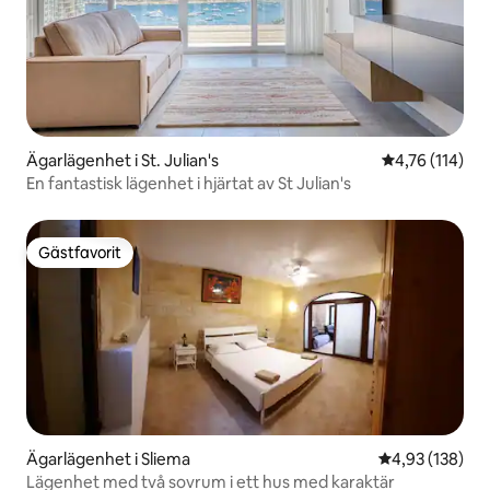
Ägarlägenhet i St. Julian's
4,76 av 5 i ge
4,76 (114)
En fantastisk lägenhet i hjärtat av St Julian's
Gästfavorit
Gästfavorit
Ägarlägenhet i Sliema
4,93 av 5 i ge
4,93 (138)
Lägenhet med två sovrum i ett hus med karaktär