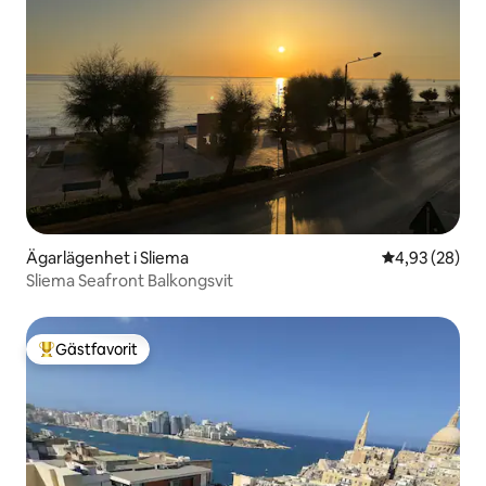
Ägarlägenhet i Sliema
4,93 av 5 i g
4,93 (28)
Sliema Seafront Balkongsvit
Gästfavorit
Populär gästfavorit