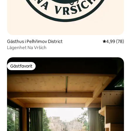
Gästhus i Pelhřimov District
4,99 av 5 i g
4,99 (78)
Lägenhet Na Vrších
Gästfavorit
Gästfavorit