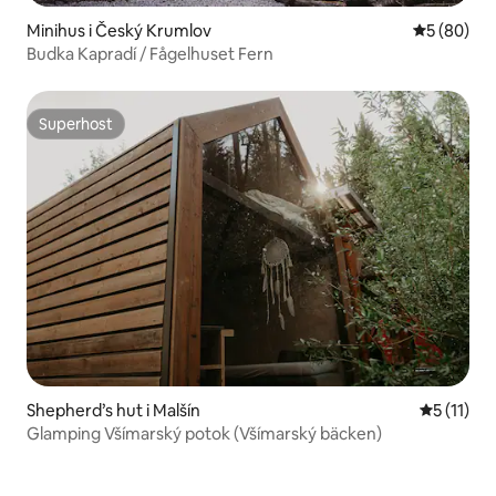
Minihus i Český Krumlov
5 av 5 i g
5 (80)
Budka Kapradí / Fågelhuset Fern
Superhost
Superhost
Shepherd’s hut i Malšín
5 av 5 i 
5 (11)
Glamping Všímarský potok (Všímarský bäcken)