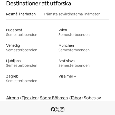
Destinationer att utforska
Resmål i närheten
Främsta sevärdheterna i närheten
Budapest
Wien
Semesterboenden
Semesterboenden
Venedig
München
Semesterboenden
Semesterboenden
Ljubljana
Bratislava
Semesterboenden
Semesterboenden
Zagreb
Visa mer
Semesterboenden
Airbnb
Tjeckien
Södra Böhmen
Tábor
Sobeslav