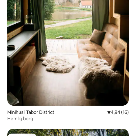
Minihus i Tábor District
4,94 av 5 i g
4,94 (16)
Hemlig borg