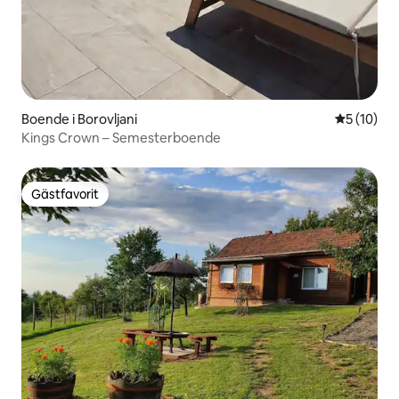
Boende i Borovljani
5 av 5 i g
5 (10)
Kings Crown – Semesterboende
Gästfavorit
Gästfavorit