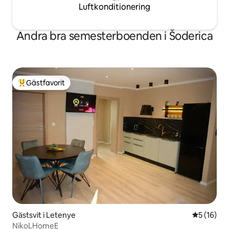
Luftkonditionering
Andra bra semesterboenden i Šoderica
Gästfavorit
Populär gästfavorit
Gästsvit i Letenye
5 av 5 i g
5 (16)
NikoLHomeE