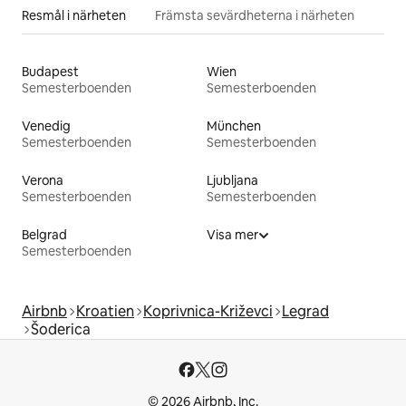
Resmål i närheten
Främsta sevärdheterna i närheten
Budapest
Wien
Semesterboenden
Semesterboenden
Venedig
München
Semesterboenden
Semesterboenden
Verona
Ljubljana
Semesterboenden
Semesterboenden
Belgrad
Visa mer
Semesterboenden
Airbnb
Kroatien
Koprivnica-Križevci
Legrad
Šoderica
© 2026 Airbnb, Inc.