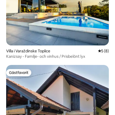
Villa i Varaždinske Toplice
5 av 5 i 
5 (8)
Kanizsay - Familje- och vinhus / Prisbelönt lyx
Gästfavorit
Gästfavorit