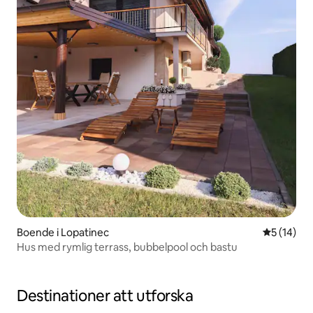
Boende i Lopatinec
5 av 5 i g
5 (14)
Hus med rymlig terrass, bubbelpool och bastu
Destinationer att utforska