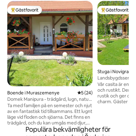
Gästfavorit
Gästfavorit
Populär gästfavorit
Populär gästfavor
Stuga i Novigrad P
Landsbygdssemest
Vår casita är en b
och rustikt. Den m
Boende i Muraszemenye
5 av 5 i genomsnittligt be
5 (24)
rustik och ger denn
Domek Manipura - trädgård, lugn, natur.
charm. Gäster har t
Termy Lenti.
Ta med familjen på en semester och njut
hus och 2500 m2 t
av en fantastisk tid tillsammans. Ett lugnt
stängda, uppvärm
läge vid floden och sjöarna. Det finns en
jacuzzin året runt
trädgård, och du kan umgås med djur,
en mängd olika teer
Populära bekvämligheter för
bland annat hästar, katter, hundar och
köket. Badrummet ä
fåglar vid fiskesjöarna. Avkopplande