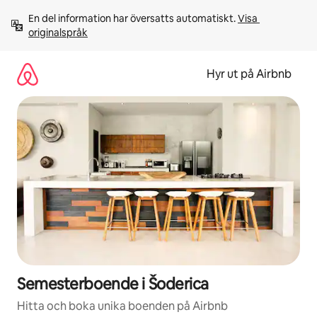
Hoppa
En del information har översatts automatiskt. 
Visa 
till
originalspråk
innehåll
Hyr ut på Airbnb
Semesterboende i Šoderica
Hitta och boka unika boenden på Airbnb