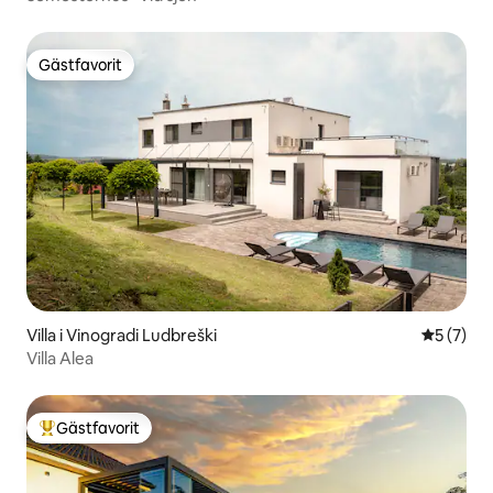
Gästfavorit
Gästfavorit
Villa i Vinogradi Ludbreški
5 av 5 i 
5 (7)
Villa Alea
Gästfavorit
Populär gästfavorit