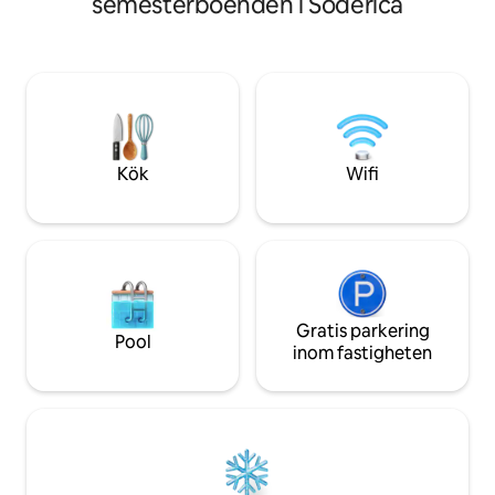
semesterboenden i Šoderica
handdukar, badrock
familjepromenader, cykelleder och
schampo, balsam, 
möjlighet att utforska intressanta
tandhygien uppsät
platser och njuta av termalbad i
uppsättning. I vi
området. Murafloden är ett intressant
säng.
ställe för sportfiskare och kan nås till
fots, och det finns många sjöar för fiske.
Information kan erhållas via privat
meddelande. Du är inbjuden
Kök
Wifi
Gratis parkering
Pool
inom fastigheten