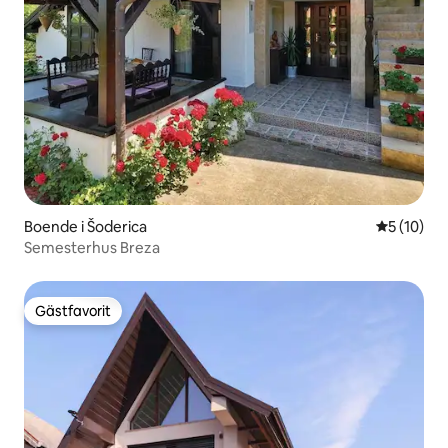
Boende i Šoderica
5 av 5 i g
5 (10)
Semesterhus Breza
Gästfavorit
Gästfavorit