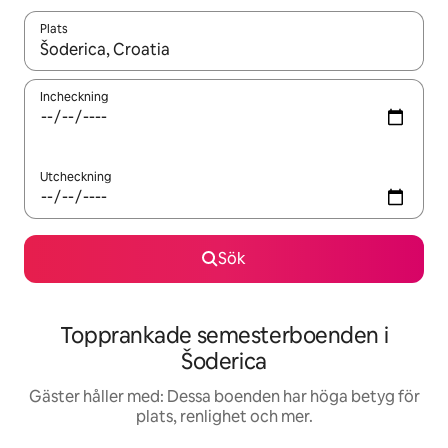
Plats
När resultaten är tillgängliga kan du navigera med upp- och ned
Incheckning
Utcheckning
Sök
Topprankade semesterboenden i
Šoderica
Gäster håller med: Dessa boenden har höga betyg för
plats, renlighet och mer.