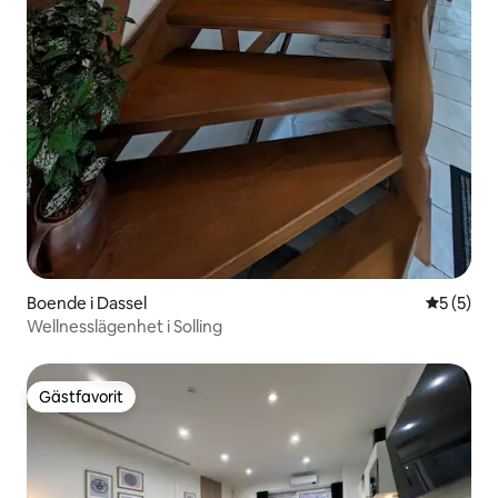
Boende i Dassel
5 av 5 i 
5 (5)
Wellnesslägenhet i Solling
Gästfavorit
Gästfavorit