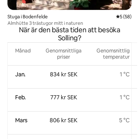
Stuga i Bodenfelde
5 av 5 i g
5 (58)
Almhütte 3 trästugor mitt i naturen
När är den bästa tiden att besöka
Solling?
Månad
Genomsnittliga
Genomsnittlig
priser
temperatur
Jan.
834 kr SEK
1 °C
Feb.
777 kr SEK
1 °C
Mars
806 kr SEK
5 °C