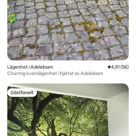
Lägenhet i Adelebsen
4,91 av 5 i g
4,91 (56)
Charmig kvarnlägenhet i hjärtat av Adelebsen
Gästfavorit
Gästfavorit