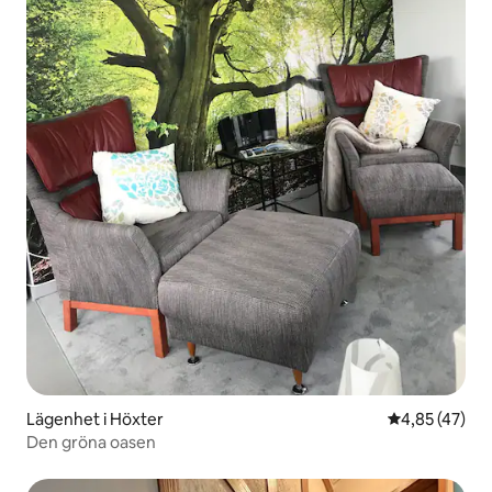
Lägenhet i Höxter
4,85 av 5 i g
4,85 (47)
Den gröna oasen