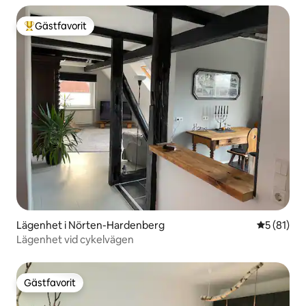
Gästfavorit
Populär gästfavorit
Lägenhet i Nörten-Hardenberg
5 av 5 i g
5 (81)
Lägenhet vid cykelvägen
Gästfavorit
Gästfavorit