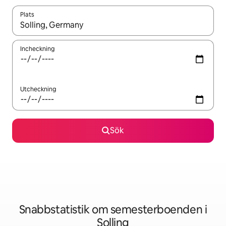
Plats
När resultaten är tillgängliga kan du navigera med upp- och ned
Incheckning
Utcheckning
Sök
Snabbstatistik om semesterboenden i
Solling