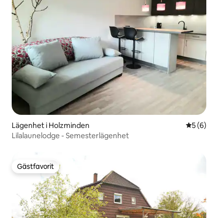
Lägenhet i Holzminden
5 av 5 i 
5 (6)
Lilalaunelodge - Semesterlägenhet
Gästfavorit
Gästfavorit