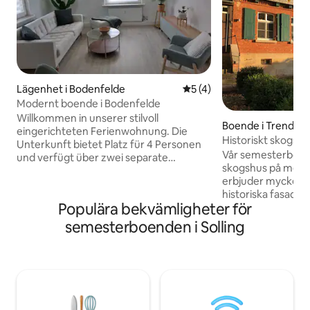
Lägenhet i Bodenfelde
5 av 5 i genomsnittligt b
5 (4)
Modernt boende i Bodenfelde
Willkommen in unserer stilvoll
Boende i Trendelb
eingerichteten Ferienwohnung. Die
Historiskt skogsh
Unterkunft bietet Platz für 4 Personen
och bastu
Vår semesterbosta
und verfügt über zwei separate
skogshus på mer 
Schlafzimmer, ein gemütliches
erbjuder mycket 
Wohnzimmer, eine voll ausgestattete
historiska fasaden
Küche sowie ein modernes
Populära bekvämligheter för
moderna badrum, e
Badezimmer. Die Wohnung ist ideal für
ljust lantkök. I d
Familien, Paare oder Geschäftsreisende,
semesterboenden i Solling
och matplatsen med 
die Komfort und eine ruhige
bastun kan du kop
Atmosphäre schätzen. Zur Ausstattung
sommaren bjuder vå
gehört ebenfalls kostenloses WLAN,
uppfriskning. Huse
inklusive Flatscreen TV. Willkommen
utomhusområde me
Zuhause <3
och teakmöbler sa