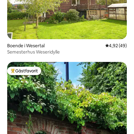
Boende i Wesertal
4,92 av 5 i g
4,92 (49)
Semesterhus Weseridylle
Gästfavorit
Populär gästfavorit