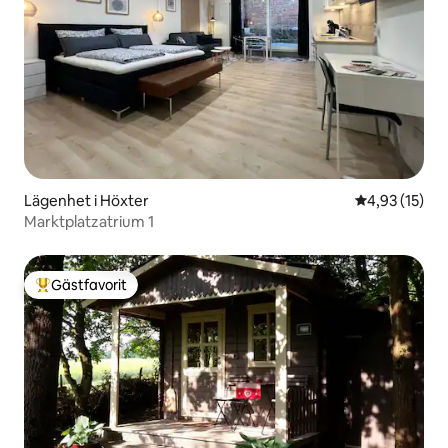
Lägenhet i Höxter
4,93 av 5 i g
4,93 (15)
Marktplatzatrium 1
Gästfavorit
Populär gästfavorit