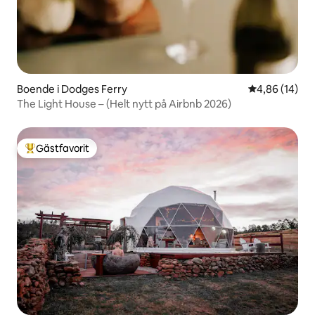
Boende i Dodges Ferry
4,86 av 5 i g
4,86 (14)
The Light House – (Helt nytt på Airbnb 2026)
Gästfavorit
Populär gästfavorit