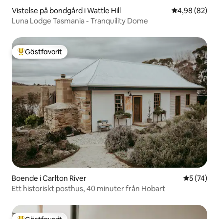
Vistelse på bondgård i Wattle Hill
4,98 av 5 i g
4,98 (82)
Luna Lodge Tasmania - Tranquility Dome
Gästfavorit
Populär gästfavorit
Boende i Carlton River
5 av 5 i g
5 (74)
Ett historiskt posthus, 40 minuter från Hobart