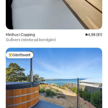
Minihus i Copping
4,98 av 5 i g
4,98 (81)
Gullivers vistelse på bondgård
Gästfavorit
Populär gästfavorit