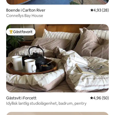
Boende i Carlton River
4,93 av 5 i g
4,93 (28)
Connellys Bay House
Gästfavorit
Populär gästfavorit
Gästsvit i Forcett
4,96 av 5 i g
4,96 (50)
Idyllisk lantlig studiolägenhet, badrum, pentry