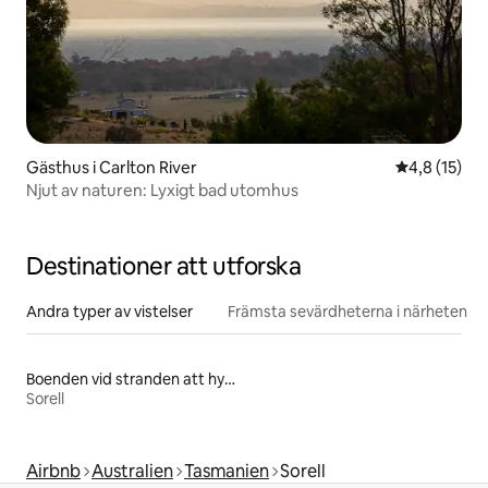
Gästhus i Carlton River
4,8 av 5 i g
4,8 (15)
Njut av naturen: Lyxigt bad utomhus
Destinationer att utforska
Andra typer av vistelser
Främsta sevärdheterna i närheten
Boenden vid stranden att hyra
Sorell
Airbnb
Australien
Tasmanien
Sorell