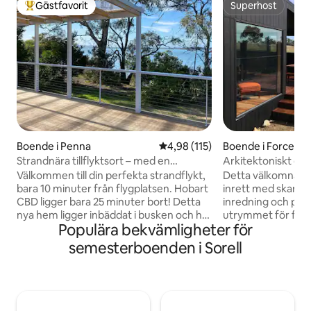
Gästfavorit
Superhost
Populär gästfavorit
Superhost
Boende i Penna
4,98 av 5 i genomsnittligt bet
4,98 (115)
Boende i Forcett
Strandnära tillflyktsort – med en
Arkitektoniskt desi
buskväg till vattnet
landsbygden
Välkommen till din perfekta strandflykt,
Detta välkomnand
bara 10 minuter från flygplatsen. Hobart
inrett med skandin
CBD ligger bara 25 minuter bort! Detta
inredning och pre
nya hem ligger inbäddat i busken och har
utrymmet för fridfu
Populära bekvämligheter för
direkt tillgång till en avskild strand längs
tasmanska äventyr.
ett buskspår (med trappsteg), bra
vin och gör dig h
semesterboenden i Sorell
rörlighet är viktigt. Du kommer att njuta
fantastiska tillfly
av ljudet av vattnet som slår mot
böljande kullar och
stranden och fantastisk utsikt över
Huset erbjuder 3 
vattnet direkt från ditt däck. Denna flykt
(inklusive eget b
är fullt möblerad för din komfort, och
härligt vardagsrum