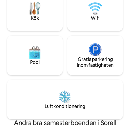
bekvämligheter inkluderar en
öppen spis, stort m
tvättmaskin, torktumlare, TV och
modernt kök och u
utomhus matplats för att njuta av solen
Beläget på en 5 t
Kök
Wifi
och havsbrisen.
Gratis parkering
Pool
inom fastigheten
Luftkonditionering
Andra bra semesterboenden i Sorell