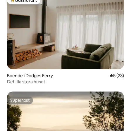
Gästfavorit
Populär gästfavorit
Boende i Dodges Ferry
5 av 5 i g
5 (23)
Det lilla stora huset
Superhost
Superhost