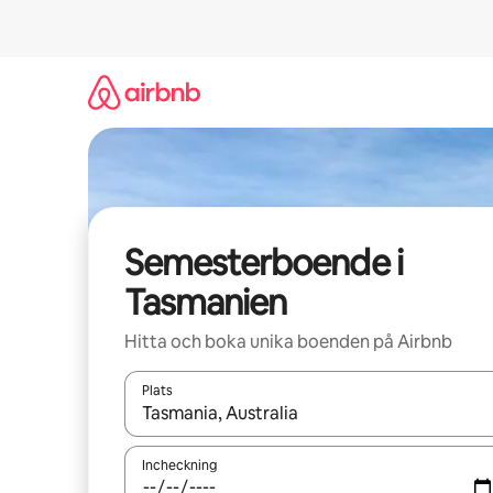
Hoppa
till
innehåll
Semesterboende i
Tasmanien
Hitta och boka unika boenden på Airbnb
Plats
När resultaten är tillgängliga kan du navigera me
Incheckning