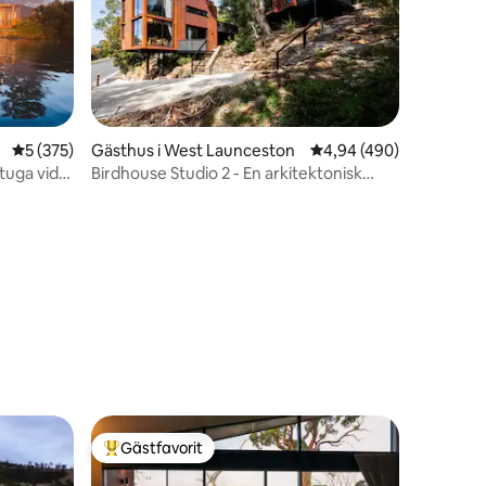
en
5 av 5 i genomsnittligt betyg, 375 omdömen
5 (375)
Gästhus i West Launceston
4,94 av 5 i genomsnitt
4,94 (490)
tuga vid
Birdhouse Studio 2 - En arkitektonisk
upplevelse
Gästfavorit
Populär gästfavorit