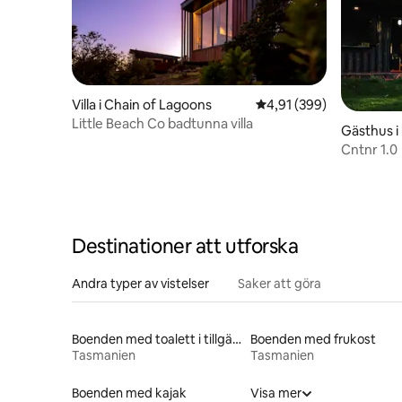
Villa i Chain of Lagoons
4,91 av 5 i genomsnitt
4,91 (399)
Little Beach Co badtunna villa
Gästhus 
Cntnr 1.0
Destinationer att utforska
Andra typer av vistelser
Saker att göra
Boenden med toalett i tillgänglighetsanpassad höjd
Boenden med frukost
Tasmanien
Tasmanien
Boenden med kajak
Visa mer