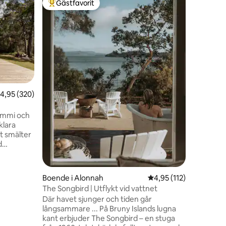
Gästfavorit
Gästf
Populär gästfavorit
Populär
Huon Riv
Tasmani
Huon Rive
den pitto
Tasmanien
ensamres
atmosfär
dig som 
omgivning
designad
en
,95 av 5 i genomsnittligt betyg, 320 omdömen
4,95 (320)
boende de
vardagen.
ummi och
njut av d
klara
den vack
tiden och
d
från flod
av
g känsla.
vön är det
Boende i Alonnah
4,95 av 5 i genomsnit
4,95 (112)
Med:
The Songbird | Utflykt vid vattnet
s och
Där havet sjunger och tiden går
l och
långsammare ... På Bruny Islands lugna
kant erbjuder The Songbird – en stuga
äng med