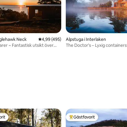
aglehawk Neck
4,99 av 5 i genomsnittligt betyg, 495 omdöm
4,99 (495)
Alpstuga i Interlaken
rer ~ Fantastisk utsikt över
The Doctor's – Lyxig containers
sjön
ligt betyg, 118 omdömen
rit
Gästfavorit
rit
Populär gästfavorit