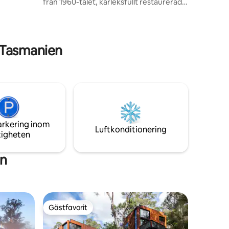
från 1960-talet, kärleksfullt restaurerad –
itionering
en romantisk tillflyktsort bara några
meter från strandkanten. Linneklädda
interiörer, en fladdrande eld och ett
antikt utomhusbad bjuder in dig att ta en
 Tasmanien
paus. Vakna till morgonkoren och doften
av salt luft, och njut av stjärnorna när
världen tystnar omkring dig. Här möter
vågornas rytm fågelsångens melodi –
och allt onödigt faller tyst bort.
arkering inom
Luftkonditionering
tigheten
en
Gästfavorit
Gästfavorit