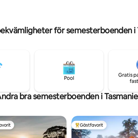
e när du njuter under den
kingsize-säng Eldplats Luftkond
len i den vedeldade
Uteservering Grill
len. Helt magiskt!
bekvämligheter för semesterboenden i
Gratis p
Pool
fas
ndra bra semesterboenden i Tasmani
avorit
Gästfavorit
gästfavorit
Populär gästfavorit