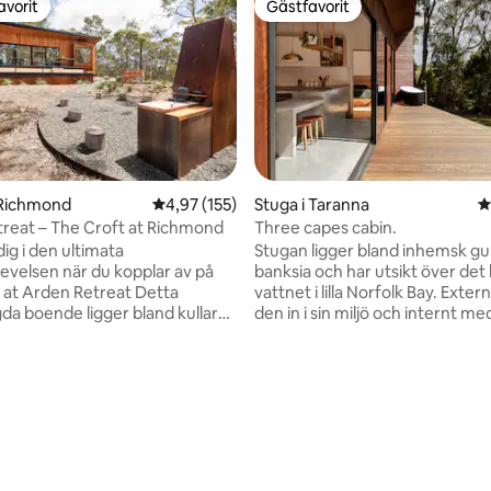
avorit
Gästfavorit
gästfavorit
Gästfavorit
 Richmond
4,97 av 5 i genomsnittligt betyg, 155 omdöm
4,97 (155)
Stuga i Taranna
4
reat – The Croft at Richmond
Three capes cabin.
ig i den ultimata
Stugan ligger bland inhemsk g
evelsen när du kopplar av på
banksia och har utsikt över det 
 at Arden Retreat Detta
vattnet i lilla Norfolk Bay. Externt smälter
a boende ligger bland kullarna
den in i sin miljö och internt me
toriska byn Richmond. Den har
detaljerat träarbete med hjälp 
ig avskildhet men ligger ändå
tasmansk ek som ger en naturli
nuter från stadens centrum.
Centralt beläget på Tasmanhal
rann uppmärksamhet på
en kort bilresa till allt som erbjuds. 
 texturer och ytbehandlingar är
Designkök/badrum Bad inomhu
utformat för att få dig att
utomhus Dubbel dusch Brädspe
 utvilad och omgiven av
böcker Vedeldad kamin
igt betyg, 640 omdömen
Fullända din sensoriska
Skrivbord/studierum Dubbels