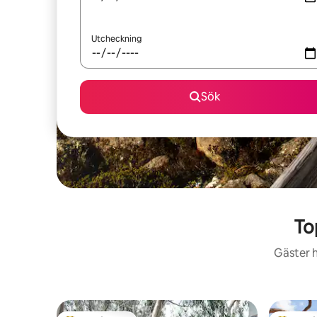
Utcheckning
Sök
To
Gäster h