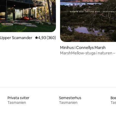
ligt betyg, 399 omdömen
i Upper Scamander
4,93 av 5 i genomsnittligt betyg, 360 omdöm
4,93 (360)
Minihus i Connellys Marsh
MarshMellow-stuga i naturen –
badtunna, brasa, strand
Privata sviter
Semesterhus
Boe
Tasmanien
Tasmanien
Ta