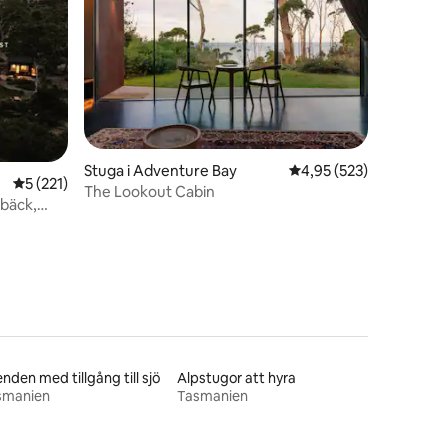
en
Stuga i Adventure Bay
4,95 av 5 i genomsnitt
4,95 (523)
5 av 5 i genomsnittligt betyg, 221 omdömen
5 (221)
The Lookout Cabin
 bäck,
nden med tillgång till sjö
Alpstugor att hyra
smanien
Tasmanien