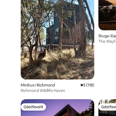
Stuga i E
The Wayfa
vattnet
Minihus i Richmond
5 av 5 i genomsnitt
5 (118)
Richmond Wildlife Haven
Gästfavorit
Gästfavo
Gästfavorit
Gästfavo