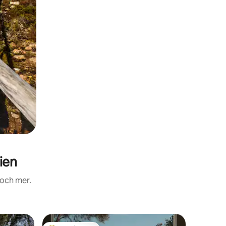
ien
 och mer.
Boende i