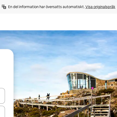
En del information har översatts automatiskt. 
Visa originalspråk
d upp- och nedåtpilarna eller utforska genom att trycka eller svepa.