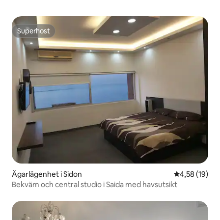
Superhost
Superhost
Ägarlägenhet i Sidon
4,58 av 5 i g
4,58 (19)
Bekväm och central studio i Saida med havsutsikt