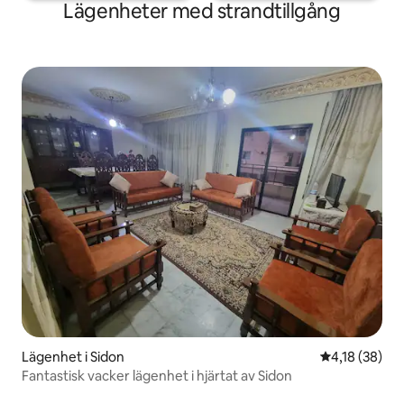
Lägenheter med strandtillgång
Lägenhet i Sidon
4,18 av 5 i g
4,18 (38)
Fantastisk vacker lägenhet i hjärtat av Sidon