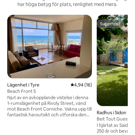
har höga betyg för plats, renlighet med mera.
Superhost
Superhost
Lägenhet i Tyre
4,94 av 5 i genomsnittligt be
4,94 (16)
Beach Front 5
Njut av en avkopplande vistelse i denna
1-rumslägenhet på Rivoly Street, vänd
mot Beach Front Corniche. Vakna upp till
Radhus i Sidon
fantastisk havsutsikt och utforska den
Beit Tout Guesth
gamla souken, boutiquehotellen och de
I hjärtat av Saida h
bästa restaurangerna bara några steg
250 år och bevarat
bort. Lägenheten har ett fullt utrustat