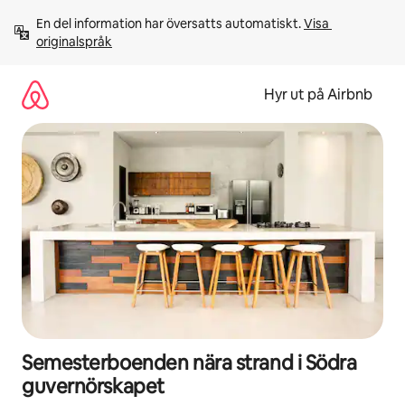
Hoppa
En del information har översatts automatiskt. 
Visa 
till
originalspråk
innehåll
Hyr ut på Airbnb
Semesterboenden nära strand i Södra
guvernörskapet