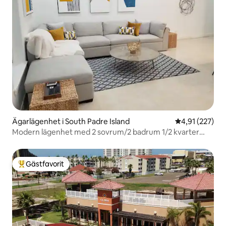
Ägarlägenhet i South Padre Island
4,91 av 5 i ge
4,91 (227)
Modern lägenhet med 2 sovrum/2 badrum 1/2 kvarter
från stranden + pool! 1:a våningen
Gästfavorit
Populär gästfavorit