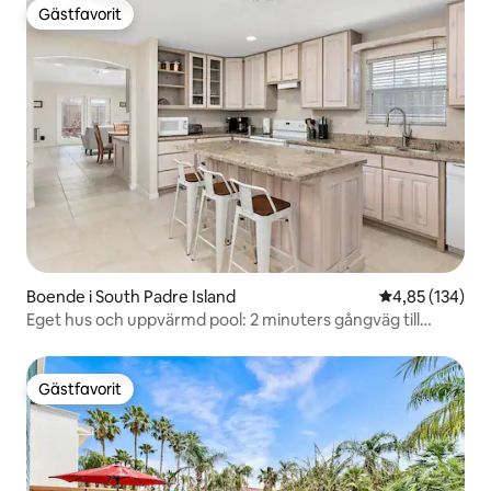
Gästfavorit
Gästfavorit
Boende i South Padre Island
4,85 av 5 i ge
4,85 (134)
Eget hus och uppvärmd pool: 2 minuters gångväg till
stranden
Gästfavorit
Gästfavorit