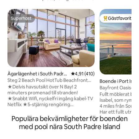
Superhost
Gästfavorit
Superhost
Populär gästfavor
Ägarlägenhet i South Padre I
4,91 av 5 i genomsnittligt bet
4,91 (410)
sland
Steg 2 Beach Pool HotTub Beachfront
Boende i Port Isab
Complex!
★Delvis havsutsikt över N Bay! 2
Bayfront Oasis-g
minuters promenad till stranden!
minuter till SPI
Fullt möblerat boe
★Snabbt Wifi, nyckelfri ingång kabel-TV
Isabel, som rymmer
Netflix ★5-stjärnig rengöring
4 miles från South
desinficering sanitet ★Hörnenhet med
Har ett fullt utru
fönster från tak till golv ★Massor av
Populära bekvämligheter för boenden
en primär svit med
butiker/restauranger på gångavstånd.
badrum och TV. A
med pool nära South Padre Island
★Uppvärmd pool, bubbelpool och
en full säng med t
soldäck ★Strandstolar, badhanddukar,
Tredje sovrummet 