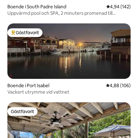
Boende i South Padre Island
4,94 av 5 i ge
4,94 (142)
Uppvärmd pool och SPA, 2 minuters promenad till
stranden, Zula Siesta
Gästfavorit
Populär gästfavorit
Boende i Port Isabel
4,88 av 5 i ge
4,88 (106)
Vackert utrymme vid vattnet
Gästfavorit
Gästfavorit