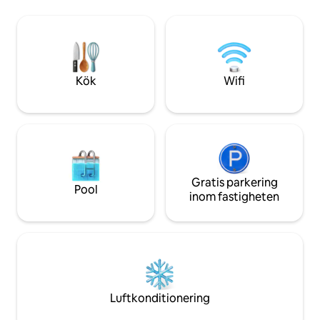
bodyboards och badleksaker
Viktiga anteckning
tillhandahålls - GRATIS ★Titta på
grund av medicinsk
fyrverkerierna från din privata balkong
husdjur eller djur 
★Motoriserade persienner erbjuder
tillåtna • Inga vår
avskildhet ★Fullt utrustat kök med allt
ALLA gäster vara 
du behöver. ★Bekväm säng = Din
familjer
Kök
Wifi
perfekta plats
Gratis parkering
Pool
inom fastigheten
Luftkonditionering