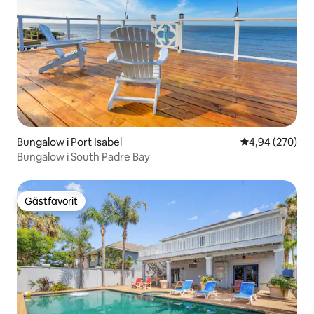
Bungalow i Port Isabel
4,94 av 5 i ge
4,94 (270)
Bungalow i South Padre Bay
Gästfavorit
Gästfavorit