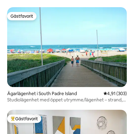
Gästfavorit
Gästfavorit
Ägarlägenhet i South Padre Island
4,91 av 5 i ge
4,91 (303)
Studiolägenhet med öppet utrymme/lägenhet – strand,
vattenpark
Gästfavorit
Populär gästfavorit