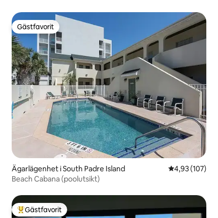
Gästfavorit
Gästfavorit
Ägarlägenhet i South Padre Island
4,93 av 5 i ge
4,93 (107)
Beach Cabana (poolutsikt)
Gästfavorit
Populär gästfavorit