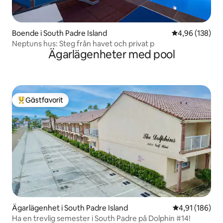
Boende i South Padre Island
4,96 av 5 i ge
4,96 (138)
Neptuns hus: Steg från havet och privat p
Ägarlägenheter med pool
Gästfavorit
Populär gästfavorit
Ägarlägenhet i South Padre Island
4,91 av 5 i ge
4,91 (186)
Ha en trevlig semester i South Padre på Dolphin #14!