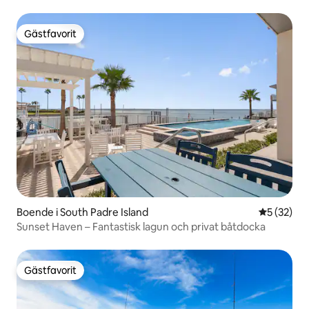
pool!
Gästfavorit
Gästfavorit
Boende i South Padre Island
5 av 5 i g
5 (32)
Sunset Haven – Fantastisk lagun och privat båtdocka
Gästfavorit
Gästfavorit