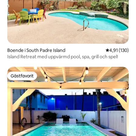
Boende i South Padre Island
4,91 av 5 i ge
4,91 (130)
Island Retreat med uppvärmd pool, spa, grill och spel!
Gästfavorit
Gästfavorit