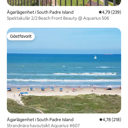
Ägarlägenhet i South Padre Island
4,79 av 5 i ge
4,79 (239)
Spektakulär 2/2 Beach Front Beauty @ Aquarius 506
Gästfavorit
Gästfavorit
Ägarlägenhet i South Padre Island
4,78 av 5 i ge
4,78 (218)
Strandnära havsutsikt Aquarius #607