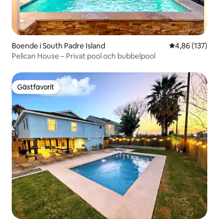
Boende i South Padre Island
4,86 av 5 i ge
4,86 (137)
Pelican House – Privat pool och bubbelpool
Gästfavorit
Gästfavorit