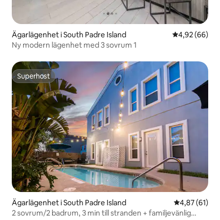
Ägarlägenhet i South Padre Island
4,92 av 5 i g
4,92 (66)
Ny modern lägenhet med 3 sovrum 1
Superhost
Superhost
Ägarlägenhet i South Padre Island
4,87 av 5 i g
4,87 (61)
2 sovrum/2 badrum, 3 min till stranden + familjevänlig