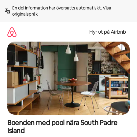
Hoppa
En del information har översatts automatiskt. 
Visa 
till
originalspråk
innehåll
Hyr ut på Airbnb
Boenden med pool nära South Padre
Island