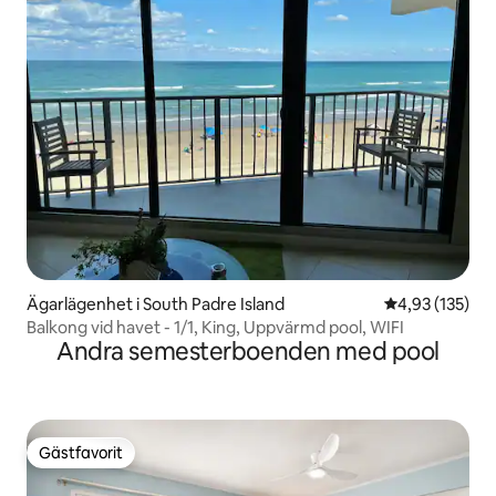
Ägarlägenhet i South Padre Island
4,93 av 5 i ge
4,93 (135)
Balkong vid havet - 1/1, King, Uppvärmd pool, WIFI
Andra semesterboenden med pool
Gästfavorit
Gästfavorit