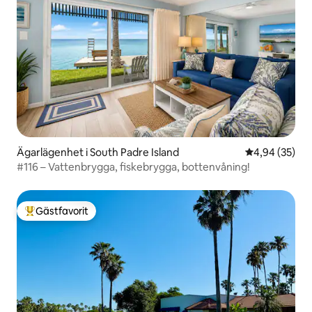
Ägarlägenhet i South Padre Island
4,94 av 5 i g
4,94 (35)
#116 – Vattenbrygga, fiskebrygga, bottenvåning!
Gästfavorit
Populär gästfavorit