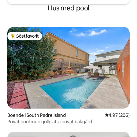
Hus med pool
Gästfavorit
Populär gästfavorit
Boende i South Padre Island
4,97 av 5 i ge
4,97 (206)
Privat pool med grillplats i privat bakgård