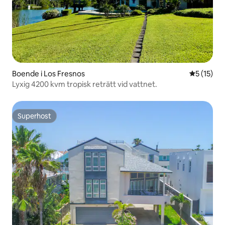
Boende i Los Fresnos
5 av 5 i g
5 (15)
Lyxig 4200 kvm tropisk reträtt vid vattnet.
Superhost
Superhost