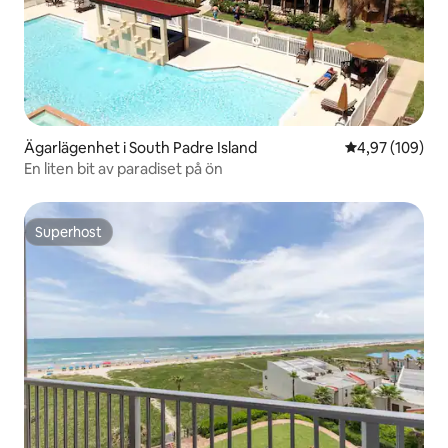
Ägarlägenhet i South Padre Island
4,97 av 5 i ge
4,97 (109)
En liten bit av paradiset på ön
Superhost
Superhost