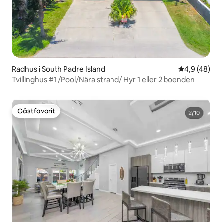
Radhus i South Padre Island
4,9 av 5 i g
4,9 (48)
Tvillinghus #1 /Pool/Nära strand/ Hyr 1 eller 2 boenden
Gästfavorit
Gästfavorit