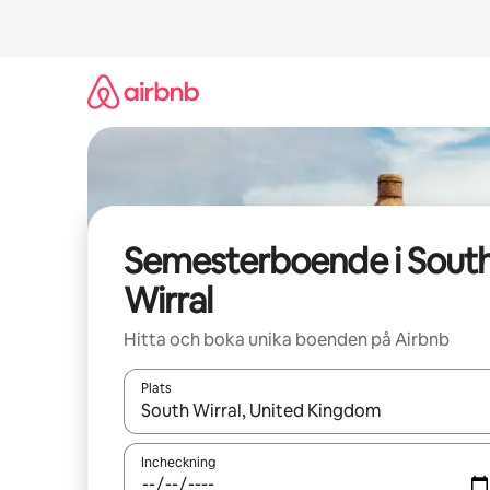
Hoppa
till
innehåll
Semesterboende i Sout
Wirral
Hitta och boka unika boenden på Airbnb
Plats
När resultaten är tillgängliga kan du navigera me
Incheckning