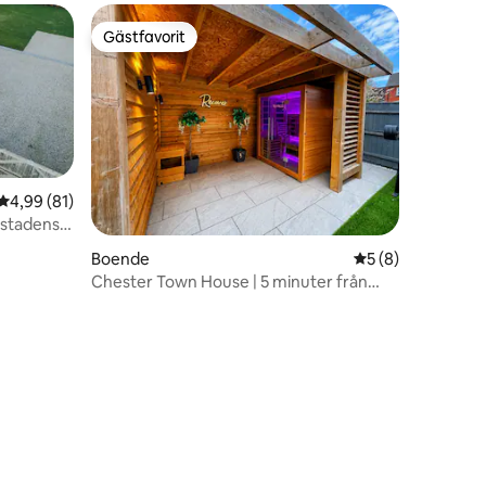
Gästfavorit
Gästfavorit
4,99 av 5 i genomsnittligt betyg, 81 omdömen
4,99 (81)
a stadens
Boende
5 av 5 i genomsni
5 (8)
Chester Town House | 5 minuter från
kapplöpningsbanan i Chester
en