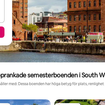
prankade semesterboenden i South Wi
åller med: Dessa boenden har höga betyg för plats, renlighet