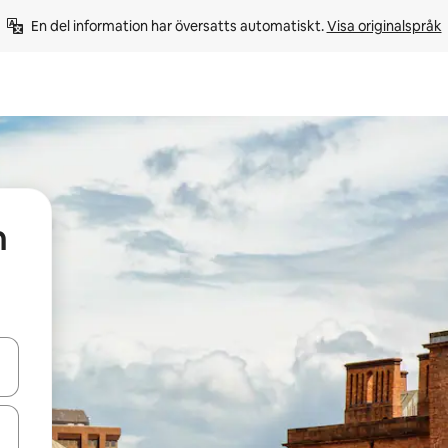
En del information har översatts automatiskt. 
Visa originalspråk
h
d upp- och nedåtpilarna eller utforska genom att trycka eller svepa.