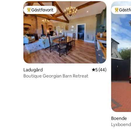
Gästfavorit
Gästf
Populär gästfavorit
Populär 
Ladugård
5 av 5 i genomsnit
5 (44)
Boutique Georgian Barn Retreat
Boende
Lyxboend
Chester