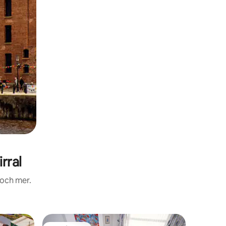
rral
 och mer.
Lägenhe