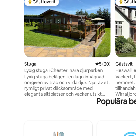
Gästfavorit
Gästf
Populär gästfavorit
Populär 
Stuga
5 av 5 i genomsnit
5 (20)
Gästsvit
Lyxig stuga i Chester, nära djurparken
Heswall, 
Lyxig stuga belägen i en lugn inhägnad
Vackert, 
omgiven av träd och vilda djur. Njut av ett
hemmet. 
rymligt privat däcksområde med
tillhandahåll
eleganta sittplatser och vacker utsikt
Wirral jor
Populära b
över solnedgången. Perfekt för
Dee. 15 m
avkoppling och avkoppling. Perfekt
Parkgate. 
beläget bara några minuter från Chester
gäster som
Zoo, Cheshire Oaks, Blue Planet
Hospital. 4
Aquarium och Chesters centrum, med
Leahurst 
natursköna kanalpromenader till Chester
lantligt l
bara ett stenkast bort. Det är den
Heswall (5 