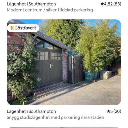
Lägenhet i Southampton
4,82 av 5 i g
4,82 (83)
Modernt centrum / säker tilldelad parkering
Gästfavorit
Populär gästfavorit
Lägenhet i Southampton
5 av 5 i g
5 (20)
Snygg studiolägenhet med parkering nära staden