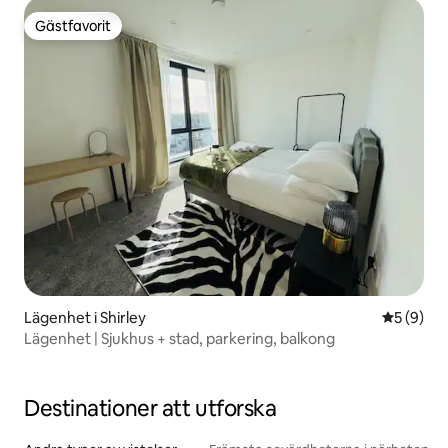
Gästfavorit
Gästfavorit
Lägenhet i Shirley
5 av 5 i 
5 (9)
Lägenhet | Sjukhus + stad, parkering, balkong
Destinationer att utforska