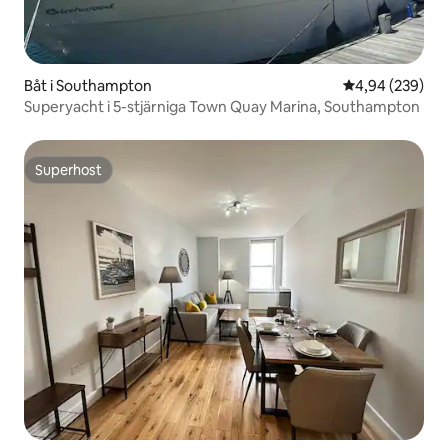
Båt i Southampton
4,94 av 5 i ge
4,94 (239)
Superyacht i 5-stjärniga Town Quay Marina, Southampton
Superhost
Superhost