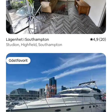
Lägenhet i Southampton
4,9 av 5 i g
4,9 (20)
Studion, Highfield, Southampton
Gästfavorit
Gästfavorit