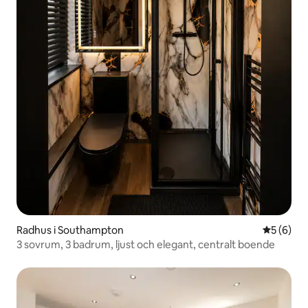
Radhus i Southampton
5 av 5 i 
5 (6)
3 sovrum, 3 badrum, ljust och elegant, centralt boende