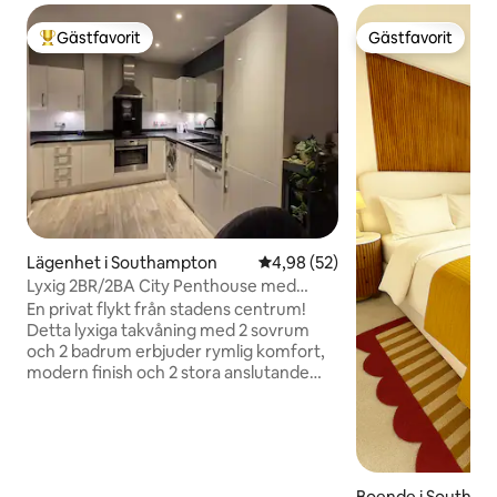
Gästfavorit
Gästfavorit
Populär gästfavorit
Gästfavorit
Lägenhet i Southampton
4,98 av 5 i genomsnittligt bet
4,98 (52)
Lyxig 2BR/2BA City Penthouse med
privat terrass
En privat flykt från stadens centrum!
Detta lyxiga takvåning med 2 sovrum
och 2 badrum erbjuder rymlig komfort,
modern finish och 2 stora anslutande
terrasser – perfekt för avkoppling med
utsikt över skylinen. Njut av ett fullt
utrustat kök, snabbt Wi-Fi, smart-TV och
gångavstånd till de bästa
restaurangerna, barerna, klubbarna,
Boende i Southa