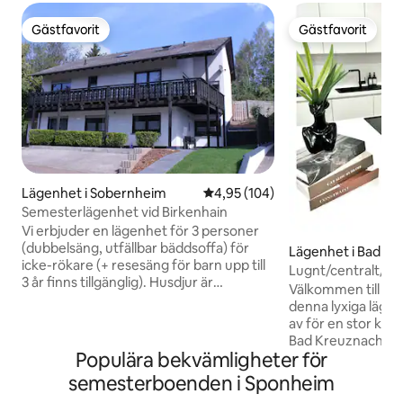
Gästfavorit
Gästfavorit
Gästfavorit
Gästfavorit
Lägenhet i Sobernheim
4,95 av 5 i genomsnittligt bety
4,95 (104)
Semesterlägenhet vid Birkenhain
Vi erbjuder en lägenhet för 3 personer
(dubbelsäng, utfällbar bäddsoffa) för
Lägenhet i Bad K
icke-rökare (+ resesäng för barn upp till
Lugnt/centralt/nyt
3 år finns tillgänglig). Husdjur är
Välkommen till ⭐️H
välkomna. Huset ligger i ett lugnt nytt
denna lyxiga läge
bostadsområde ovanför staden. En
av för en stor kort 
parkeringsplats ligger utanför dörren.
Bad Kreuznach erbj
Turistskatten på 2 euro per person per
Populära bekvämligheter för
med bekväma dubb
dag ska betalas kontant på plats. Av
(1 plats) - Badrum 
semesterboenden i Sponheim
säkerhetsskäl finns en kontaktlös
Smart-tv och Netf
incheckning. Meddela oss i förväg om du