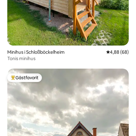
Minihus i Schloßböckelheim
4,88 av 5 i g
4,88 (68)
Tonis minihus
Gästfavorit
Populär gästfavorit