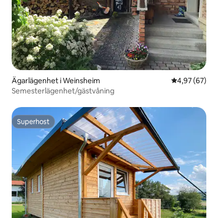
Ägarlägenhet i Weinsheim
4,97 av 5 i g
4,97 (67)
Semesterlägenhet/gästvåning
Superhost
Superhost