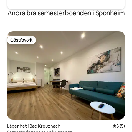
Andra bra semesterboenden i Sponheim
Gästfavorit
Gästfavorit
Lägenhet i Bad Kreuznach
5 av 5 i 
5 (5)