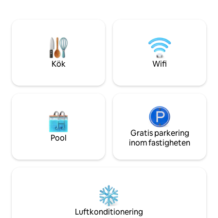
KAFFE - Kök - Arb
önskar personlig överlämning. Vi ser
Höghastighetsinter
fram emot att se dig snart!
Lugnt läge på vin
till centrum Vi se
välkomna dig till v
Kök
Wifi
Gratis parkering
Pool
inom fastigheten
Luftkonditionering