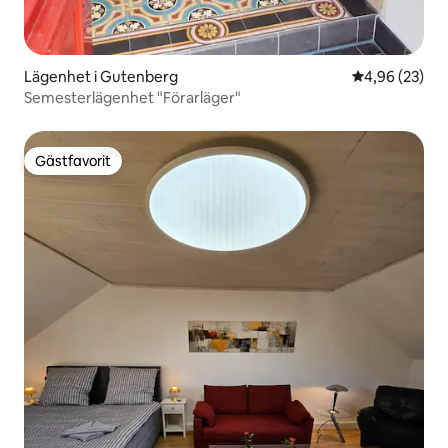
Lägenhet i Gutenberg
4,96 av 5 i g
4,96 (23)
Semesterlägenhet "Förarläger"
Gästfavorit
Gästfavorit