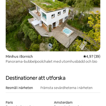
Minihus i Bornich
4,97 av 5 i g
4,97 (39)
Panorama-bubbelpoolchalet med utomhusbädd och bio
Destinationer att utforska
Resmål i närheten
Främsta sevärdheterna i närheten
Paris
Amsterdam