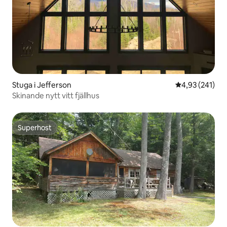
Stuga i Jefferson
4,93 av 5 i ge
4,93 (241)
Skinande nytt vitt fjällhus
Superhost
Superhost