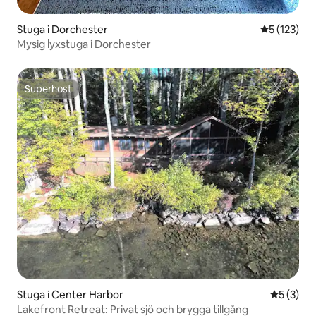
Stuga i Dorchester
5 av 5 i ge
5 (123)
Mysig lyxstuga i Dorchester
Superhost
Superhost
Stuga i Center Harbor
5 av 5 i 
5 (3)
Lakefront Retreat: Privat sjö och brygga tillgång