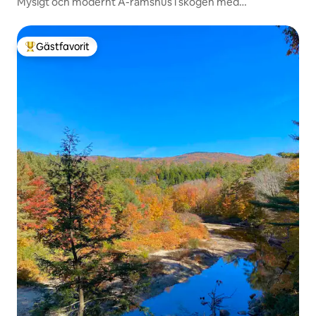
Mysigt och modernt A-ramshus i skogen med
BUBBELPOOL
Gästfavorit
Populär gästfavorit