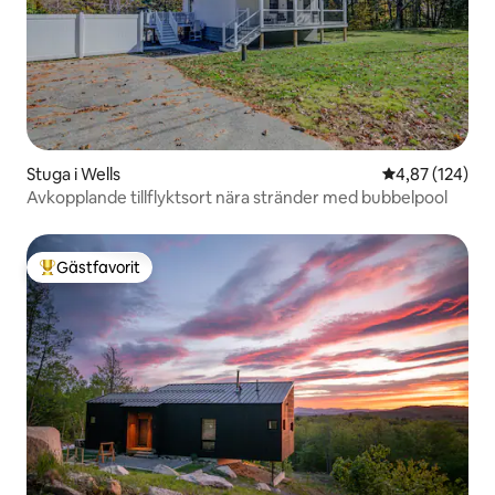
Stuga i Wells
4,87 av 5 i ge
4,87 (124)
Avkopplande tillflyktsort nära stränder med bubbelpool
Gästfavorit
Populär gästfavorit