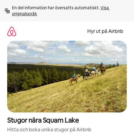
Hoppa
En del information har översatts automatiskt. 
Visa 
till
originalspråk
innehåll
Hyr ut på Airbnb
Stugor nära Squam Lake
Hitta och boka unika stugor på Airbnb