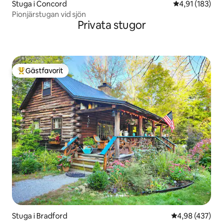
Stuga i Concord
4,91 av 5 i ge
4,91 (183)
Pionjärstugan vid sjön
Privata stugor
Gästfavorit
Populär gästfavorit
Stuga i Bradford
4,98 av 5 i ge
4,98 (437)