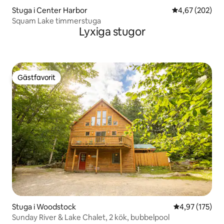
Stuga i Center Harbor
4,67 av 5 i ge
4,67 (202)
Squam Lake timmerstuga
Lyxiga stugor
Gästfavorit
Gästfavorit
Stuga i Woodstock
4,97 av 5 i ge
4,97 (175)
Sunday River & Lake Chalet, 2 kök, bubbelpool