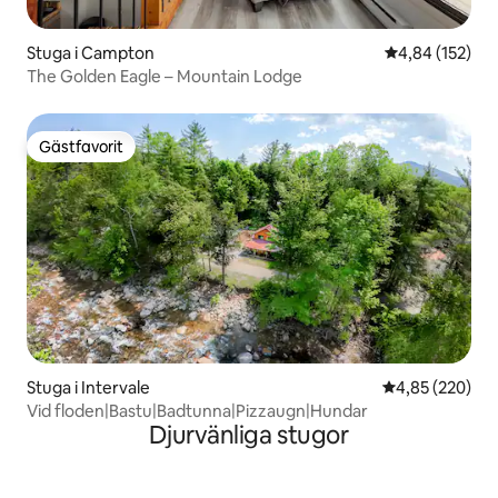
Stuga i Campton
4,84 av 5 i ge
4,84 (152)
The Golden Eagle – Mountain Lodge
Gästfavorit
Gästfavorit
Stuga i Intervale
4,85 av 5 i ge
4,85 (220)
Vid floden|Bastu|Badtunna|Pizzaugn|Hundar
Djurvänliga stugor