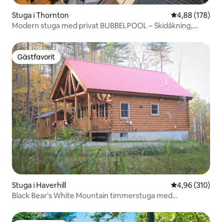
Stuga i Thornton
4,88 av 5 i ge
4,88 (178)
Modern stuga med privat BUBBELPOOL – Skidåkning,
vandring, avkoppling!
Gästfavorit
Gästfavorit
Stuga i Haverhill
4,96 av 5 i ge
4,96 (310)
Black Bear's White Mountain timmerstuga med
bubbelpool!