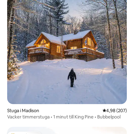
Stuga i Madison
4,98 av 5 i ge
4,98 (207)
Vacker timmerstuga • 1 minut till King Pine • Bubbelpool