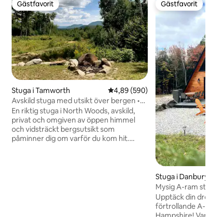
Gästfavorit
Gästfavorit
Gästfavorit
Gästfavorit
Stuga i Tamworth
4,89 av 5 i genomsnittligt bety
4,89 (590)
Avskild stuga med utsikt över bergen •
Privat bastu
En riktig stuga i North Woods, avskild,
privat och omgiven av öppen himmel
och vidsträckt bergsutsikt som
påminner dig om varför du kom hit.
Denna tillflyktsort i timmerstil ligger
djupt inne i skogen ovanför Tamworth
och är fullt utrustad för komfort utan att
kompromissa med den robusta känslan.
Stuga i Danbury
Vandra på lokala stigar, titta på
Mysig A-ram stug
stjärnorna i praktiskt taget obefintlig
Upptäck din dröms
ljusförorening eller sitt vid eldgropen
förtrollande A-ra
med bergen framför dig. Den valfria
Hampshire! Vandra