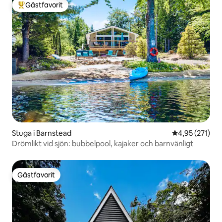
Gästfavorit
Populär gästfavorit
Stuga i Barnstead
4,95 av 5 i ge
4,95 (271)
Drömlikt vid sjön: bubbelpool, kajaker och barnvänligt
Gästfavorit
Gästfavorit