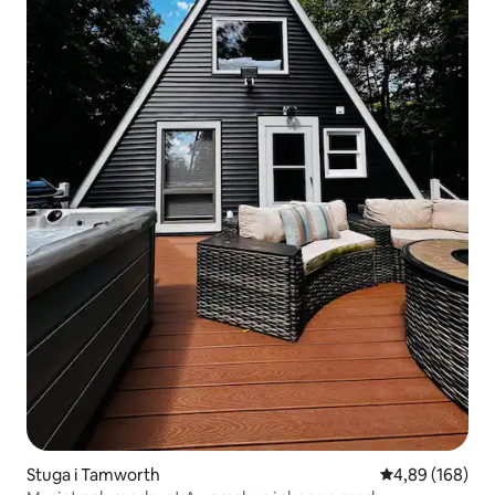
Stuga i Tamworth
4,89 av 5 i ge
4,89 (168)