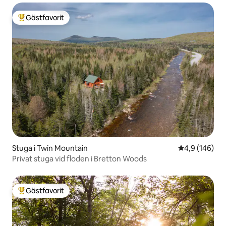
Gästfavorit
Populär gästfavorit
Stuga i Twin Mountain
4,9 av 5 i ge
4,9 (146)
Privat stuga vid floden i Bretton Woods
Gästfavorit
Populär gästfavorit