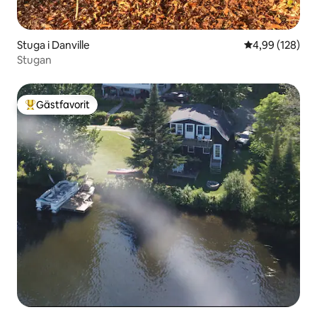
Stuga i Danville
4,99 av 5 i ge
4,99 (128)
Stugan
Gästfavorit
Populär gästfavorit