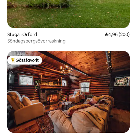
Stuga i Orford
4,96 av 5 i ge
4,96 (200)
Söndagsbergsöverraskning
Gästfavorit
Populär gästfavorit