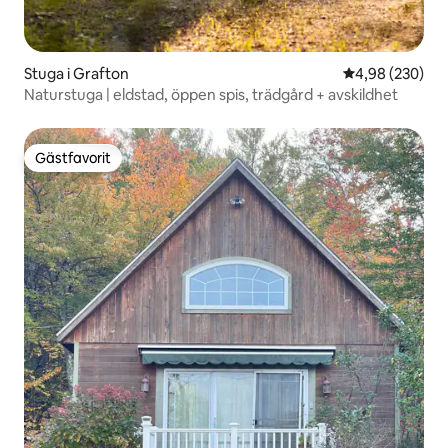
Stuga i Grafton
4,98 av 5 i ge
4,98 (230)
Naturstuga | eldstad, öppen spis, trädgård + avskildhet
Gästfavorit
Gästfavorit