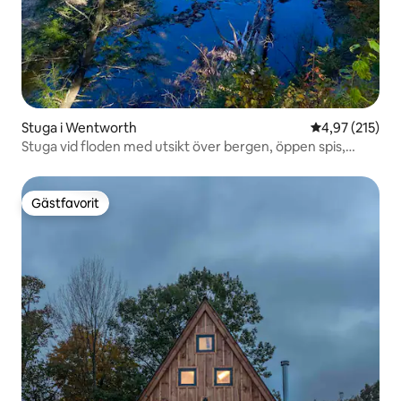
Stuga i Wentworth
4,97 av 5 i ge
4,97 (215)
Stuga vid floden med utsikt över bergen, öppen spis,
bubbelpool
Gästfavorit
Gästfavorit