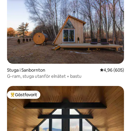
Stuga i Sanbornton
4,96 av 5 i ge
4,96 (605)
G-ram, stuga utanför elnätet + bastu
Gästfavorit
Populär gästfavorit