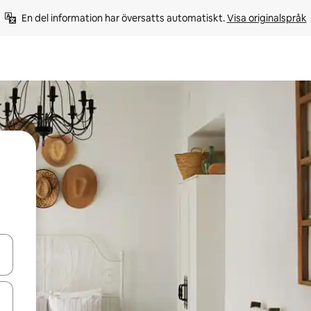
En del information har översatts automatiskt. 
Visa originalspråk
d upp- och nedåtpilarna eller utforska genom att trycka eller svepa.