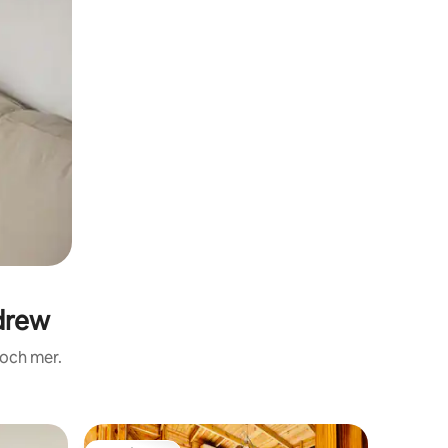
drew
 och mer.
Lägenhet