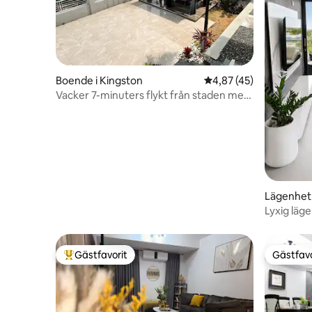
Boende i Kingston
4,87 av 5 i genomsnit
4,87 (45)
Vacker 7-minuters flykt från staden med
utsikt och pool
Lägenhet 
Lyxig läg
skylinen
Gästfavorit
Gästfavo
Populär gästfavorit
Gästfavo