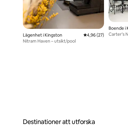
Boende i 
Carter's 
Lägenhet i Kingston
4,96 av 5 i genomsnit
4,96 (27)
Nitram Haven – utsikt/pool
Destinationer att utforska