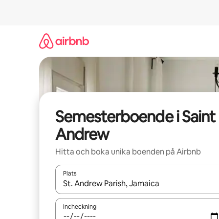
Hoppa
till
innehåll
Semesterboende i Saint
Andrew
Hitta och boka unika boenden på Airbnb
Plats
När resultaten är tillgängliga kan du navigera me
Incheckning