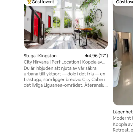
Gästfavorit
Gästfavo
Populär gästfavorit
Gästfavo
Stuga i Kingston
4,96 av 5 i genomsnitt
4,96 (271)
City Nirvana | Perf Location | Koppla av
och njut
Du är inbjuden att njuta av vår säkra
urbana tillflyktsort — dold i det fria — en
trästuga, som ligger bredvid City Cabin i
det livliga Liguanea-området. Återanslut
med naturen, njut av fantastisk
bergsutsikt, promenera genom vår
grönskande trädgård och lyssna på fåglar
på dagen och varelser på natten. Den
Lägenhet i
perfekta basen för att utforska Bob
Modernt b
Marley Museum, Devon House,
(nära flyg
Koppla av
restauranger, kaféer, butiker,
Retreat, e
stormarknader några inom gångavstånd,