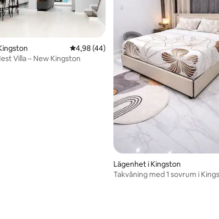
Kingston
4,98 av 5 i genomsnittligt betyg, 44 omdöm
4,98 (44)
Nest Villa – New Kingston
tligt betyg, 27 omdömen
Lägenhet i Kingston
Takvåning med 1 sovrum i Kings
Takterass och pool