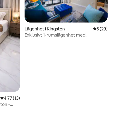
en
Lägenhet i Kingston
5 av 5 i genomsnit
5 (29)
Exklusivt 1-rumslägenhet med
balkongutsikt • Pool + gym + säkerhet
4,77 av 5 i genomsnittligt betyg, 13 omdömen
4,77 (13)
ton •