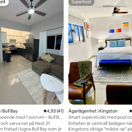
rit
Superhost
rit
Superhost
ligt betyg, 271 omdömen
 Bull Bay
4,93 av 5 i genomsnittligt betyg, 41 omdöm
4,93 (41)
Ägarlägenhet i Kingston
4
oende med 1 sovrum – Bull Bay
Smart superstudio med pool oc
platsen)
över staden
 och varva ner på Nest 21
Enheten är centralt belägen när
n fristad i lugna Bull Bay som är
Kingstons viktiga "måste-se" pl