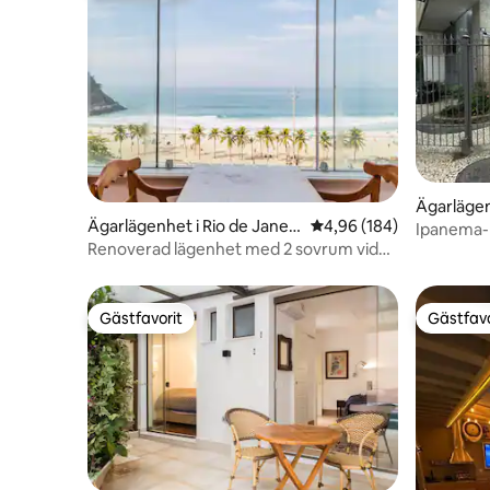
Ägarlägen
Ägarlägenhet i Rio de Janeir
4,96 av 5 i genomsnitt
4,96 (184)
Ipanema-
o
Renoverad lägenhet med 2 sovrum vid
stranden
Gästfavorit
Gästfavo
Gästfavorit
Gästfavo