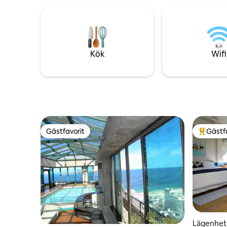
stormarkn
cykelväg, 5 minuters promenad från den
en dag på
botaniska trädgården, 10 minuters
staden kan
bilresa till Copacabana, Leblon och
som är ut
Ipanema stranden.
dig som 
Kök
Wifi
Gästfavorit
Gästf
Gästfavorit
Populär 
Lägenhet 