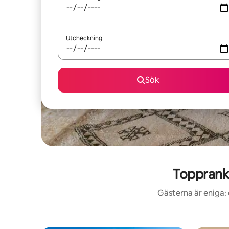
Utcheckning
Sök
Toppranka
Gästerna är eniga: