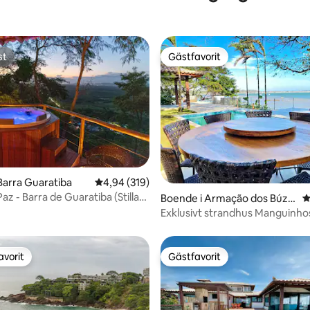
st
Gästfavorit
st
Gästfavorit
ligt betyg, 349 omdömen
Barra Guaratiba
4,94 av 5 i genomsnittligt betyg, 319 omdöm
4,94 (319)
az - Barra de Guaratiba (Stilla
Boende i Armação dos Búzio
4
arra de Guaratiba)
s
Exklusivt strandhus Manguinho
uppvärmd pool
avorit
Gästfavorit
gästfavorit
Gästfavorit