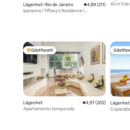
40 m från
Lägenhet i Rio de Janeiro
4,89 av 5 i genomsnitt
4,89 (211)
Arpoador,
Ipanema | Tiffany's Residence |
Havsutsikt | 2 kvm
Gästfavorit
Gästfavo
Populär gästfavorit
Gästfavo
Lägenhet
4,97 av 5 i genomsnitt
4,97 (202)
Lägenhet
Apartamento temporada
Copacaba