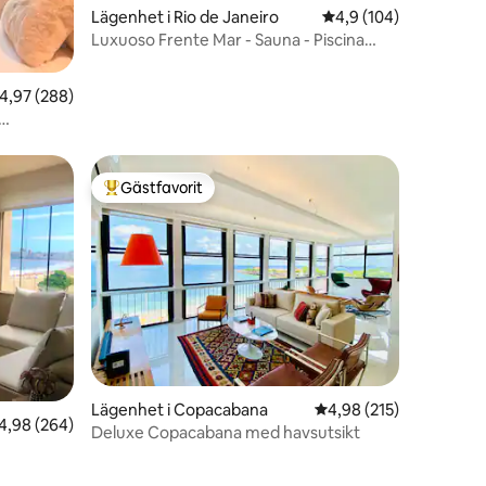
Lägenhet i Rio de Janeiro
4,9 av 5 i genomsnitt
4,9 (104)
Luxuoso Frente Mar - Sauna - Piscina
Rooftop - Gym
,97 av 5 i genomsnittligt betyg, 288 omdömen
4,97 (288)
Gästfavorit
Populär gästfavorit
en
Lägenhet i Copacabana
4,98 av 5 i genomsnitt
4,98 (215)
,98 av 5 i genomsnittligt betyg, 264 omdömen
4,98 (264)
Deluxe Copacabana med havsutsikt