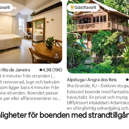
avorit
Gästfavorit
gästfavorit
Populär gästfavorit
ligt betyg, 172 omdömen
i Rio de Janeiro
4,98 av 5 i genomsnittligt betyg, 196 omdöm
4,98 (196)
 4 minuter från stranden |
Alpstuga i Angra dos Reis
4
-Fi och komfort
elt renoverad, lugn och bekväm
Ilha Grande, RJ – Exklusiv stuga
som ligger bara 4 minuter från
havet!
Exklusivt boende med fantastis
na-stranden. Boendet passar
havsutsikt. En privat och mysig
r par eller affärsresenärer och
tillflyktsort inbäddad i Atlants
luftkonditionering, snabbt
en oförglömlig solnedgång och
ett fullt utrustat kök och
igheter för boenden med strandtillgång
kristallklart vatten som
g via elektroniskt lås. Allt detta
bakgrund. Exklusiv tillgång till h
 bästa regionerna i
panoramavy och perfekt för
a, omgivet av restauranger,