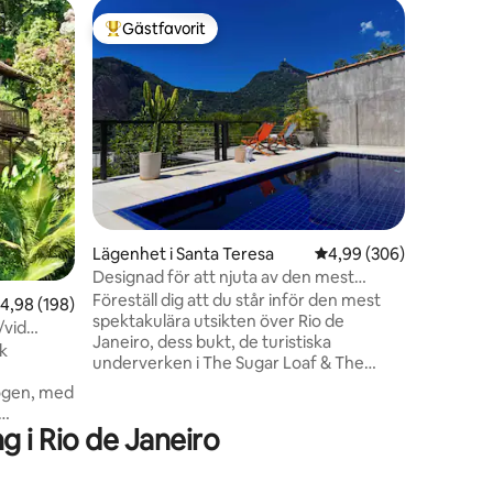
Lägenhet 
Gästfavorit
Gästfav
Populär gästfavorit
Gästfav
3-rumslä
stranden
Välkomme
semesterl
de bästa 
post 4 oc
underbar
Beläget 
stranden
bagerier
restaura
Lägenhet i Santa Teresa
4,99 av 5 i genomsnitt
4,99 (306)
har en k
en
sovrum, e
Designad för att njuta av den mest
tvättstug
spektakulära utsikten över Rio
Föreställ dig att du står inför den mest
,98 av 5 i genomsnittligt betyg, 198 omdömen
4,98 (198)
för den s
spektakulära utsikten över Rio de
/vid
Janeiro, dess bukt, de turistiska
k
underverken i The Sugar Loaf & The
Christ, mellan den tropiska skogen och
kogen, med
det spännande stadslivet, i en mycket
bekväm lägenhet som ligger på en
 i Rio de Janeiro
oberoende våning i vårt hus, med många
avet, unik
terrasser, en trädgård full av fruktträd
(mango, banan, acerola, passionsfrukt,