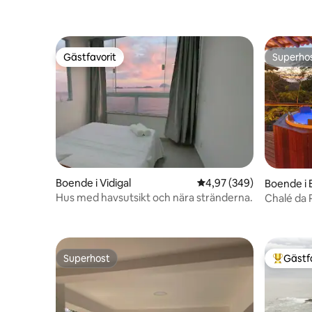
Gästfavorit
Superho
Gästfavorit
Superho
Boende i Vidigal
4,97 av 5 i genomsnitt
4,97 (349)
Boende i 
Hus med havsutsikt och nära stränderna.
Chalé da P
stuga - B
Superhost
Gästf
Superhost
Populär 