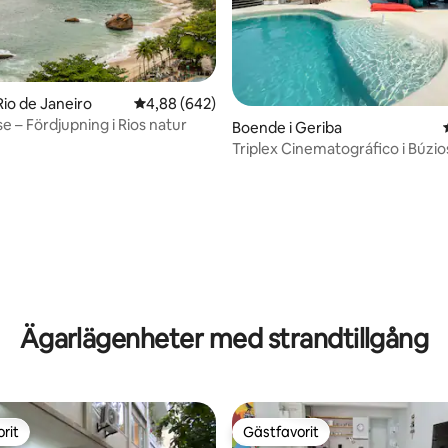
Rio de Janeiro
4,88 av 5 i genomsnittligt betyg, 642 omdöm
4,88 (642)
e – Fördjupning i Rios natur
Boende i Geriba
Triplex Cinematográfico i Búzios
vy
ligt betyg, 104 omdömen
Ägarlägenheter med strandtillgång
rit
Gästfavorit
rit
Gästfavorit