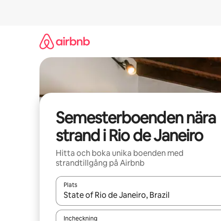
Hoppa
till
innehåll
Semesterboenden nära
strand i Rio de Janeiro
Hitta och boka unika boenden med
strandtillgång på Airbnb
Plats
När resultaten är tillgängliga kan du navigera me
Incheckning