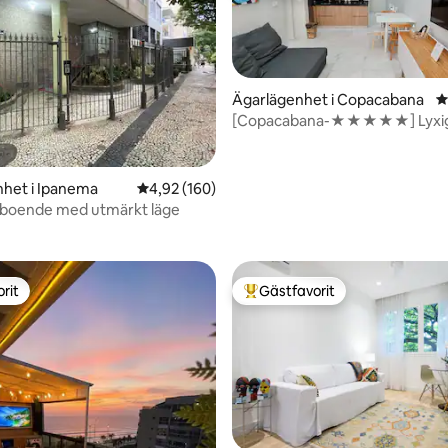
Ägarlägenhet i Copacabana
4
[Copacabana-★★★★★] Lyxi
lägenhet - Posto 5
het i Ipanema
4,92 av 5 i genomsnittligt betyg, 160 omdöm
4,92 (160)
ligt betyg, 184 omdömen
boende med utmärkt läge
rit
Gästfavorit
rit
Populär gästfavorit