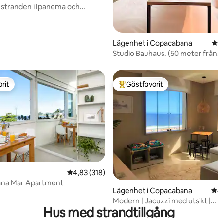
 stranden i Ipanema och
ligt betyg, 211 omdömen
 tyst
Lägenhet i Copacabana
4
Studio Bauhaus. (50 meter från
stranden)
rit
Gästfavorit
rit
Populär gästfavorit
ligt betyg, 202 omdömen
4,83 av 5 i genomsnittligt betyg, 318 omdöm
4,83 (318)
na Mar Apartment
Lägenhet i Copacabana
4
Modern | Jacuzzi med utsikt |
Hus med strandtillgång
Copacabana Beach