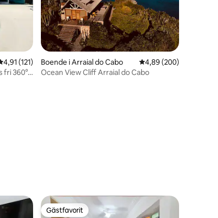
en
4,91 av 5 i genomsnittligt betyg, 121 omdömen
4,91 (121)
Boende i Arraial do Cabo
4,89 av 5 i genomsnitt
4,89 (200)
 fri 360°
Ocean View Cliff Arraial do Cabo
Gästfavorit
Gästfavorit