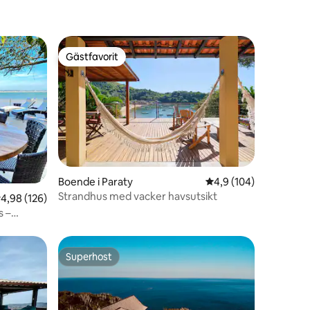
Gästfavorit
Gästfavorit
Boende i Paraty
4,9 av 5 i genomsnitt
4,9 (104)
en
Strandhus med vacker havsutsikt
,98 av 5 i genomsnittligt betyg, 126 omdömen
4,98 (126)
s –
Superhost
Superhost