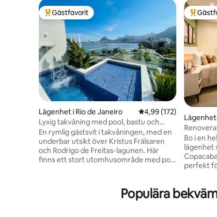
Gästfavorit
Gästf
Populär gästfavorit
Populär 
Lägenhet i Rio de Janeiro
4,99 av 5 i genomsnitt
4,99 (172)
Lägenhet 
Lyxig takvåning med pool, bastu och
Renoverat
avskildhet.
En rymlig gästsvit i takvåningen, med en
Snabbt Wi
Bo i en h
underbar utsikt över Kristus Frälsaren
lägenhet 
och Rodrigo de Freitas-lagunen. Här
Copacaba
finns ett stort utomhusområde med pool
perfekt fö
och vattenfall, ett halvt badrum, en
erbjuder 
ångbastu med dusch, ett kök, en grill, ett
internet, 
kylskåp, en spishäll, en mikrovågsugn, en
Populära bekväml
inchecknin
Airfryer och köksredskap. Tillgången till
i en av de
sviten är oberoende. Sviten ligger två
Copacaban
steg från Rodrigo de Freitas Lagoa