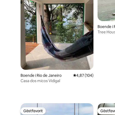
Boende i 
Tree Hous
Boende i Rio de Janeiro
4,87 av 5 i genomsnitt
4,87 (104)
Casa dos micos Vidigal
Gästfavorit
Gästfavo
Gästfavorit
Gästfavo