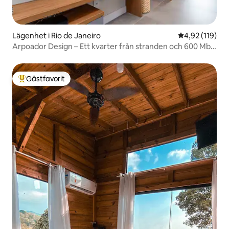
Lägenhet i Rio de Janeiro
4,92 av 5 i ge
4,92 (119)
Arpoador Design – Ett kvarter från stranden och 600 Mb
WIFI
Gästfavorit
Populär gästfavorit