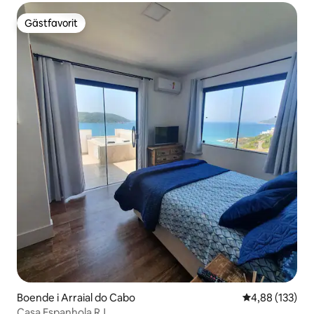
Gästfavorit
Gästfavorit
Boende i Arraial do Cabo
4,88 av 5 i ge
4,88 (133)
Casa Espanhola RJ