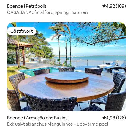
Boende i Petrópolis
4,92 av 5 i ge
4,92 (109)
CASABANAoficial fördjupning i naturen
Gästfavorit
Gästfavorit
Boende i Armação dos Búzios
4,98 av 5 i ge
4,98 (126)
Exklusivt strandhus Manguinhos – uppvärmd pool