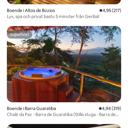
Boende i Altos de Búzios
4,95 av 5 i ge
4,95 (217)
Lyx, spa och privat bastu 5 minuter från Geribá!
Superhost
Superhost
Boende i Barra Guaratiba
4,94 av 5 i ge
4,94 (319)
Chalé da Paz - Barra de Guaratiba (Stilla stuga - Barra de
Guaratiba)