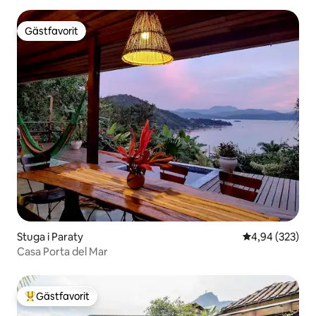
Gästfavorit
Gästfavorit
Stuga i Paraty
4,94 av 5 i ge
4,94 (323)
Casa Porta del Mar
Gästfavorit
Populär gästfavorit