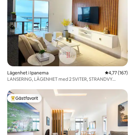
Lägenhet i Ipanema
4,77 av 5 i ge
4,77 (167)
LANSERING, LÄGENHET med 2 SVITER, STRANDVY
ARPOADOR
Gästfavorit
Populär gästfavorit