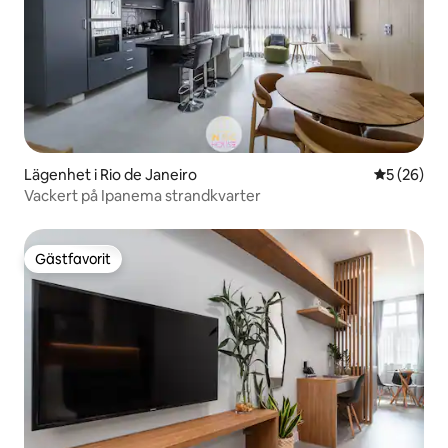
Lägenhet i Rio de Janeiro
5 av 5 i g
5 (26)
Vackert på Ipanema strandkvarter
Gästfavorit
Gästfavorit