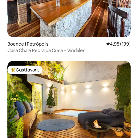
Boende i Petrópolis
4,95 av 5 i ge
4,95 (199)
Casa Chalé Pedra da Cuca – Vindalen
Gästfavorit
Populär gästfavorit