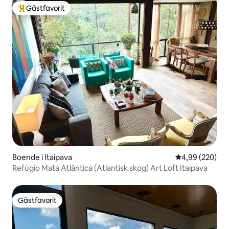
Gästfavorit
Populär gästfavorit
Boende i Itaipava
4,99 av 5 i ge
4,99 (220)
Refúgio Mata Atlântica (Atlantisk skog) Art Loft Itaipava
Gästfavorit
Gästfavorit