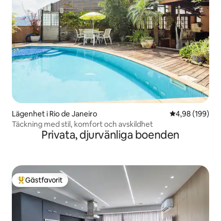
Lägenhet i Rio de Janeiro
4,98 av 5 i ge
4,98 (199)
Täckning med stil, komfort och avskildhet
Privata, djurvänliga boenden
Gästfavorit
Populär gästfavorit