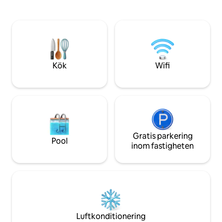
sviten är oberoend
och natur ? Stanna hemma. Vill du bege
steg från Rodrigo 
dig in på stigar och vattenfall ? Utforska
cykelväg, 5 minut
området. Vill du ha strand, hektisk och
botaniska trädgår
människor? Hämta din bil och kör i ett
bilresa till Copac
par minuter. Det perfekta är att ha en bil
Ipanema stranden
för att få tillgång till fastigheten. Jag kan
värva förare.
Kök
Wifi
Gratis parkering
Pool
inom fastigheten
Luftkonditionering