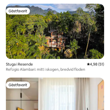
Gästfavorit
Gästfavorit
Stuga i Resende
4,98 av 5 i g
4,98 (51)
Refúgio Alambari: mitt i skogen, bredvid floden
Gästfavorit
Gästfavorit