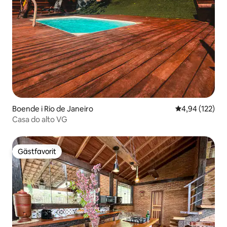
Boende i Rio de Janeiro
4,94 av 5 i ge
4,94 (122)
Casa do alto VG
Gästfavorit
Gästfavorit