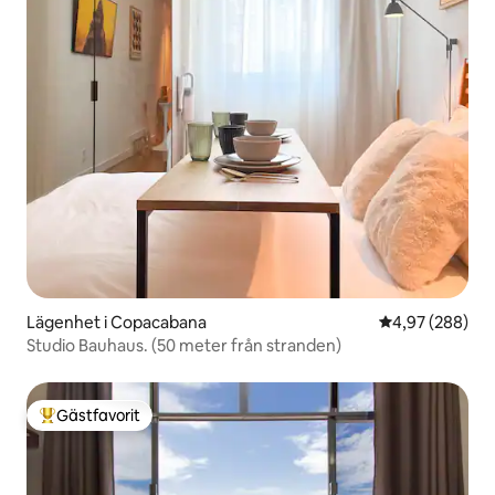
Lägenhet i Copacabana
4,97 av 5 i ge
4,97 (288)
Studio Bauhaus. (50 meter från stranden)
Gästfavorit
Populär gästfavorit