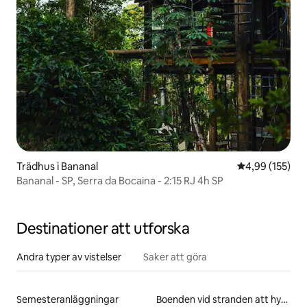
Trädhus i Bananal
4,99 av 5 i ge
4,99 (155)
Bananal - SP, Serra da Bocaina - 2:15 RJ 4h SP
Destinationer att utforska
Andra typer av vistelser
Saker att göra
Semesteranläggningar
Boenden vid stranden att hyra