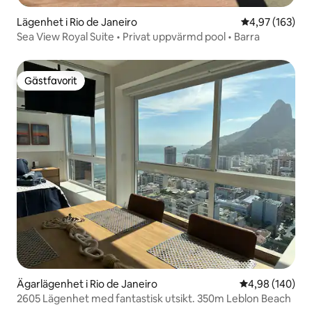
Lägenhet i Rio de Janeiro
4,97 av 5 i ge
4,97 (163)
Sea View Royal Suite • Privat uppvärmd pool • Barra
Gästfavorit
Gästfavorit
Ägarlägenhet i Rio de Janeiro
4,98 av 5 i ge
4,98 (140)
2605 Lägenhet med fantastisk utsikt. 350m Leblon Beach