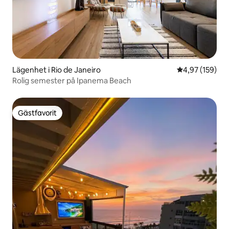
Lägenhet i Rio de Janeiro
4,97 av 5 i ge
4,97 (159)
Rolig semester på Ipanema Beach
Gästfavorit
Gästfavorit