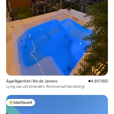
Ägarlägenhet i Rio de Janeiro
4,93 av 5 i ge
4,93 (150)
Lyxig oas vid stranden: Renoverad takvåning!
Gästfavorit
Populär gästfavorit