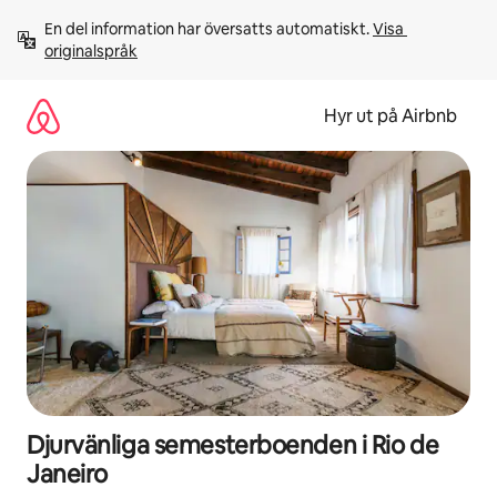
Hoppa
En del information har översatts automatiskt. 
Visa 
till
originalspråk
innehåll
Hyr ut på Airbnb
Djurvänliga semesterboenden i Rio de
Janeiro