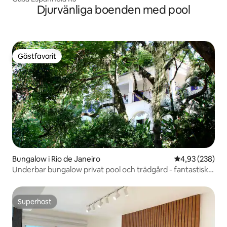
Djurvänliga boenden med pool
Gästfavorit
Gästfavorit
Bungalow i Rio de Janeiro
4,93 av 5 i ge
4,93 (238)
Underbar bungalow privat pool och trädgård - fantastisk
utsikt
Superhost
Superhost