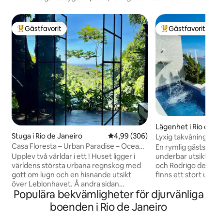
Gästfavorit
Gästfavorit
Populär gästfavorit
Populär gästfavor
Lägenhet i Rio de 
Stuga i Rio de Janeiro
4,99 av 5 i genomsnittligt bety
4,99 (306)
Lyxig takvåning m
avskildhet.
Casa Floresta – Urban Paradise – Ocean
En rymlig gästsvit
View
underbar utsikt öv
Upplev två världar i ett ! Huset ligger i
och Rodrigo de Fr
världens största urbana regnskog med
finns ett stort 
gott om lugn och en hisnande utsikt
pool och vattenfal
över Leblonhavet. Å andra sidan
Populära bekvämligheter för djurvänliga
ångbastu med dusch
kommer du att vara 2 km från asfalten
kylskåp, en spishä
och 20 minuter med bil från Leblon
boenden i Rio de Janeiro
Airfryer och köksre
beach. Stadsfullmäktige Vill du ha lugn