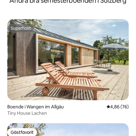
Andra bra semesterboenden i Sulzberg
Superhost
Superhost
Boende i Wangen im Allgäu
4,86 av 5 i g
4,86 (76)
Tiny House Lachen
Gästfavorit
Gästfavorit