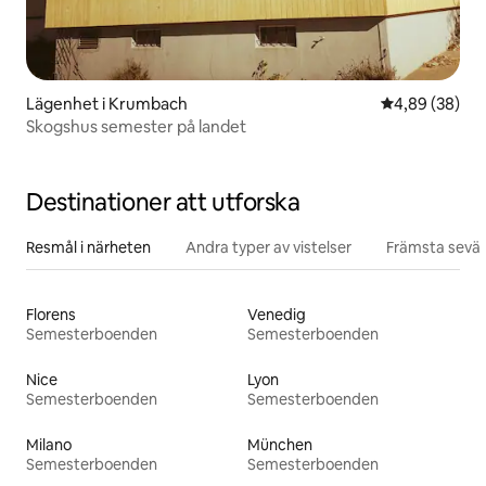
Lägenhet i Krumbach
4,89 av 5 i g
4,89 (38)
Skogshus semester på landet
Destinationer att utforska
Resmål i närheten
Andra typer av vistelser
Främsta sevär
Florens
Venedig
Semesterboenden
Semesterboenden
Nice
Lyon
Semesterboenden
Semesterboenden
Milano
München
Semesterboenden
Semesterboenden