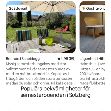
Gästfavorit
Gästfavorit
Gästfavorit
Populär gästfavor
Boende i Scheidegg
4,98 av 5 i genomsnittligt bet
4,98 (59)
Lägenhet i Hittisa
Mysig semesterbungalow med stor
Halmshus-juvel: 1
trädgård
Välkommen till vår semesterbungalow
Hittisau – en by i
med en må-bra atmosfär. Koppla av i
200 invånare – lug
trädgården och på den stora terrassen
bra infrastruktur.
medan du solar och grillar. På kalla dagar
Nagelfluhkette och
Populära bekvämligheter för
erbjuder den svenska kaminen, det
för vandringar med
stora köket med matbord och det
utflykter till Vora
semesterboenden i Sulzberg
mysiga vardagsrummet med TV dig
Allgäu. Bodensjön
vackra timmar. Även på vintern erbjuder
bara 30 minuter bo
vår terrass en skyddad solig plats. Det
Mellau-Damüls (30