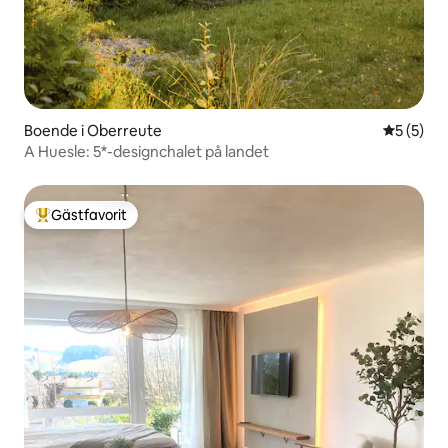
Boende i Oberreute
5 av 5 i 
5 (5)
A Huesle: 5*-designchalet på landet
Gästfavorit
Populär gästfavorit