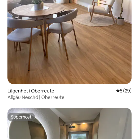
Lägenhet i Oberreute
5 av 5 i g
5 (29)
Allgäu Neschd | Oberreute
Superhost
Superhost