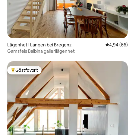
Lägenhet i Langen bei Bregenz
4,94 av 5 i g
4,94 (66)
Gamsfels Balbina gallerilägenhet
Gästfavorit
Populär gästfavorit