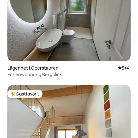
Lägenhet i Oberstaufen
5 av 5 i 
5 (4)
Ferienwohnung Bergblick
Gästfavorit
Populär gästfavorit