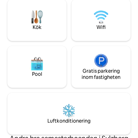
finns många fritidsaktiviteter under
och Balderschwang
varje säsong: cykling, vandring, simning,
hållbart byggda ha
kanotpaddling, bågskytte, ponnyridning,
vid längdskidspåret
skywalk, skidåkning, snöskor
autentisk upplevel
Kök
Wifi
Gratis parkering
Pool
inom fastigheten
Luftkonditionering