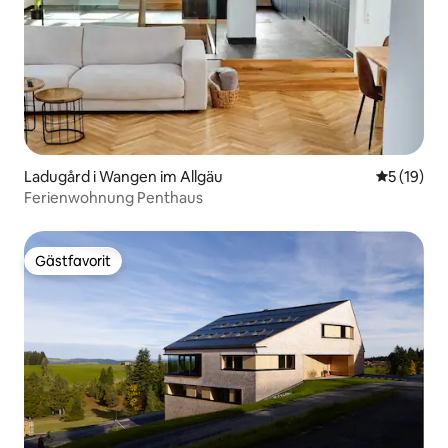
Ladugård i Wangen im Allgäu
5 av 5 i g
5 (19)
Ferienwohnung Penthaus
Gästfavorit
Gästfavorit