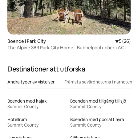
Boende i Park City
5 av 5 i g
5 (26)
The Alpine 3BR Park City Home - Bubbelpool+ däck+AC!
Destinationer att utforska
Andra typer av vistelser
Främsta sevärdheterna i närheten
Boenden med kajak
Boenden med tillgång till sjö
Summit County
Summit County
Hotellrum
Boenden med pool att hyra
Summit County
Summit County
Hus att hyra
Sjöhus att hyra