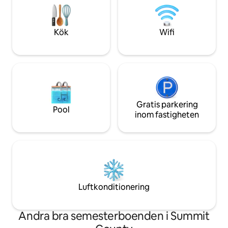
i bubbelpoolen och njut av den
Open Design Living
fantastiska utsikten efter en dag på
✔ Altan (bubbelpoo
skidor eller vandring i närheten.
Kök
Wifi
Gratis parkering
Pool
inom fastigheten
Luftkonditionering
Andra bra semesterboenden i Summit