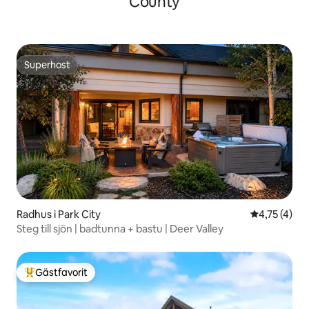
County
Superhost
Superhost
Radhus i Park City
4,75 av 5 i
4,75 (4)
Steg till sjön | badtunna + bastu | Deer Valley
Gästfavorit
Populär gästfavorit