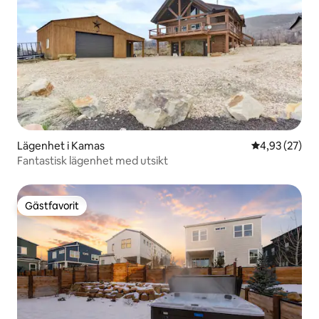
Lägenhet i Kamas
4,93 av 5 i g
4,93 (27)
Fantastisk lägenhet med utsikt
Gästfavorit
Gästfavorit