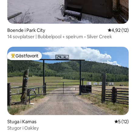
Boende i Park City
4,92 av 5 i g
4,92 (12)
14 sovplatser | Bubbelpool + spelrum • Silver Creek
Gästfavorit
Populär gästfavorit
Stuga i Kamas
5 av 5 i g
5 (12)
Stugor i Oakley