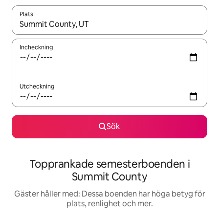
Plats
När resultaten är tillgängliga kan du navigera med upp- och ned
Incheckning
Utcheckning
Sök
Topprankade semesterboenden i
Summit County
Gäster håller med: Dessa boenden har höga betyg för
plats, renlighet och mer.