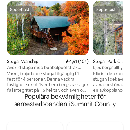
Superhost
Superhost
Superhost
Superhost
Stuga i Wanship
4,91 av 5 i genomsnittligt bet
4,91 (404)
Stuga i Park City
Avskild stuga med bubbelpool strax
Ljus bergstillflykt 
utanför Park City
bubbelpool!
Varm, inbjudande stuga tillgänglig för
Kliv in i den mode
fest för 4 personer. Denna vackra
stugan i det avskil
fastighet ser ut över flera bergspass, ger
av natursköna Sum
full integritet på 1,5 hektar, och även om
en avkopplande til
Populära bekvämligheter för
det är tillräckligt avlägset för att se rådjur
drömmande aspstr
och djurliv, bara 15 minuters bilresa till
bilresa från Park C
semesterboenden i Summit County
restauranger och shopping, 25 minuter
restauranger, but
till PC skidort och berömda Main Street
attraktioner och n
Park City. Två queen-sängar, ett fullt
En magisk plats oc
utrustat kök och gasolgrill möjliggör en
bekvämlighetslist
mysig och bekväm upplevelse. Koppla av
dig i vördnad. ✔ 2 bekväma sovrum ✔