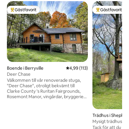
Gästfavorit
Gästfavorit
Populär gästfavorit
Populär gästfavor
Boende i Berryville
4,99 av 5 i genomsnittligt bet
4,99 (113)
Deer Chase
Välkommen till vår renoverade stuga,
"Deer Chase", otroligt bekvämt till
Clarke County 's Ruritan Fairgrounds,
Rosemont Manor, vingårdar, bryggerier,
Appalachian Trail, och mycket mer.
Detta ligger precis utanför Rte 7, mellan
Loudoun och Frederick Counties,
Trädhus i Shephe
mindre än 10 minuter till 81, i en privat
Mysigt trädhus i W
och avkopplande miljö. Letar du efter
Tack för att du kol