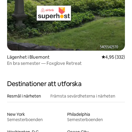
Lägenhet i Bluemont
4,95 av 5 i ge
4,95 (332)
En bra semester — Foxglove Retreat
Destinationer att utforska
Resmål i närheten
Främsta sevärdheterna i närheten
New York
Philadelphia
Semesterboenden
Semesterboenden
Washington, D.C.
Ocean City