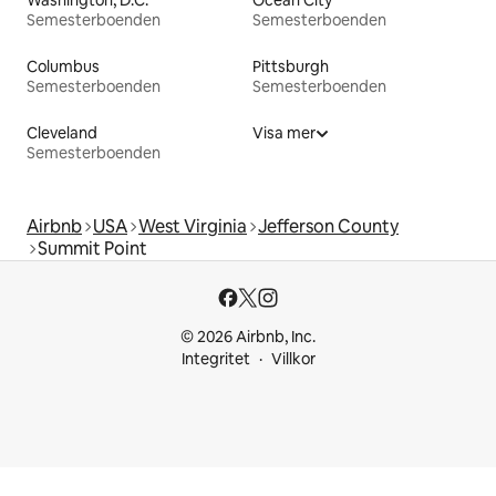
Semesterboenden
Semesterboenden
Columbus
Pittsburgh
Semesterboenden
Semesterboenden
Cleveland
Visa mer
Semesterboenden
Airbnb
USA
West Virginia
Jefferson County
Summit Point
© 2026 Airbnb, Inc.
Integritet
Villkor