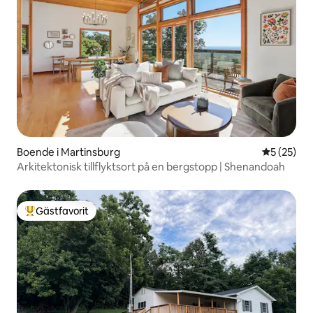
Boende i Martinsburg
5 av 5 i g
5 (25)
Arkitektonisk tillflyktsort på en bergstopp | Shenandoah
Gästfavorit
Populär gästfavorit