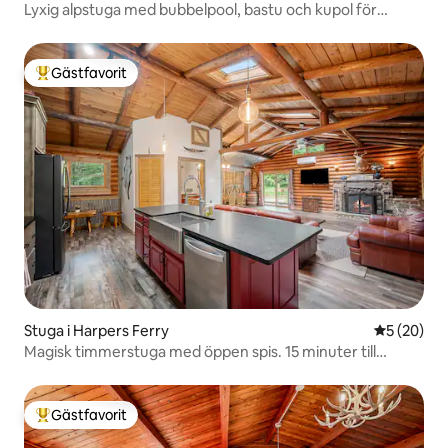
Lyxig alpstuga med bubbelpool, bastu och kupol för
stjärnskådning
Gästfavorit
Populär gästfavorit
Stuga i Harpers Ferry
5 av 5 i g
5 (20)
Magisk timmerstuga med öppen spis. 15 minuter till
centrum
Gästfavorit
Populär gästfavorit