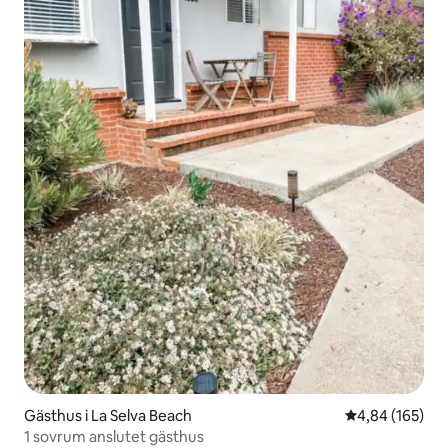
Gästhus i La Selva Beach
4,84 av 5 i ge
4,84 (165)
1 sovrum anslutet gästhus