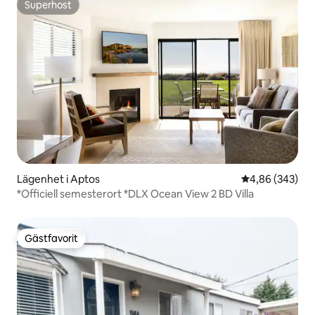
Superhost
Superhost
Lägenhet i Aptos
4,86 av 5 i ge
4,86 (343)
*Officiell semesterort *DLX Ocean View 2 BD Villa
Gästfavorit
Gästfavorit