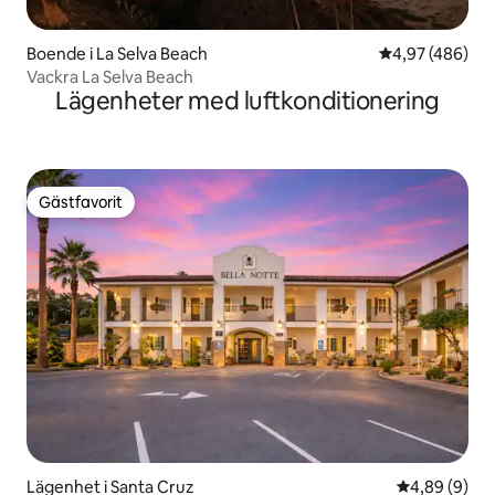
Boende i La Selva Beach
4,97 av 5 i ge
4,97 (486)
Vackra La Selva Beach
Lägenheter med luftkonditionering
Gästfavorit
Gästfavorit
Lägenhet i Santa Cruz
4,89 av 5 i 
4,89 (9)