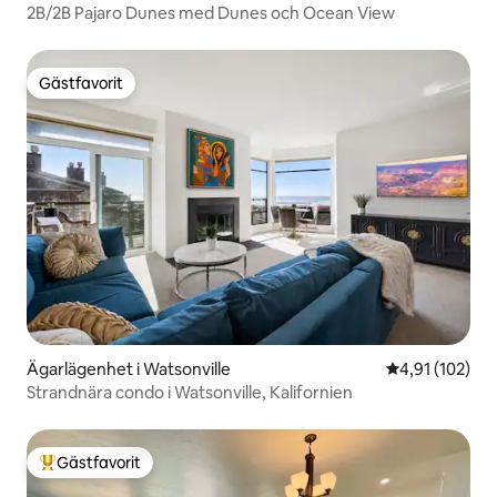
2B/2B Pajaro Dunes med Dunes och Ocean View
Gästfavorit
Gästfavorit
Ägarlägenhet i Watsonville
4,91 av 5 i ge
4,91 (102)
Strandnära condo i Watsonville, Kalifornien
Gästfavorit
Populär gästfavorit