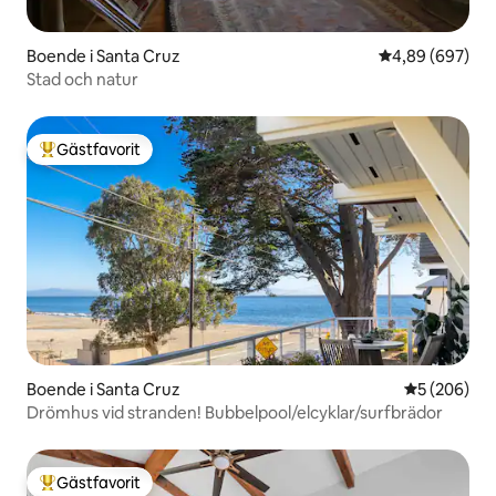
Boende i Santa Cruz
4,89 av 5 i ge
4,89 (697)
Stad och natur
Gästfavorit
Populär gästfavorit
Boende i Santa Cruz
5 av 5 i ge
5 (206)
Drömhus vid stranden! Bubbelpool/elcyklar/surfbrädor
Gästfavorit
Populär gästfavorit