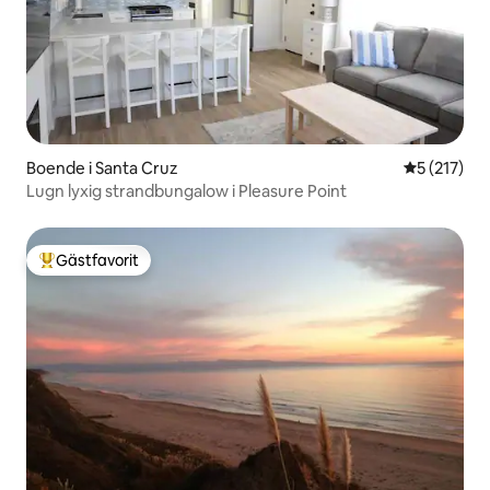
Boende i Santa Cruz
5 av 5 i ge
5 (217)
Lugn lyxig strandbungalow i Pleasure Point
Gästfavorit
Populär gästfavorit