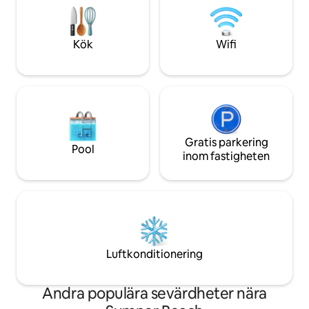
träden med havsutsikt och har tre
inne och ute. Ta vå
upphöjda altaner, varav en med
utforska närligga
hängmatta. Perfekt för avkoppling och
Beach, eller våga 
Kök
Wifi
för att njuta av de omgivande
till S
trädkronorna.
Gratis parkering
Pool
inom fastigheten
Luftkonditionering
Andra populära sevärdheter nära