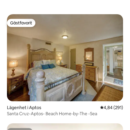
Gästfavorit
Gästfavorit
Lägenhet i Aptos
4,84 av 5 i ge
4,84 (291)
Santa Cruz-Aptos- Beach Home-by-The -Sea