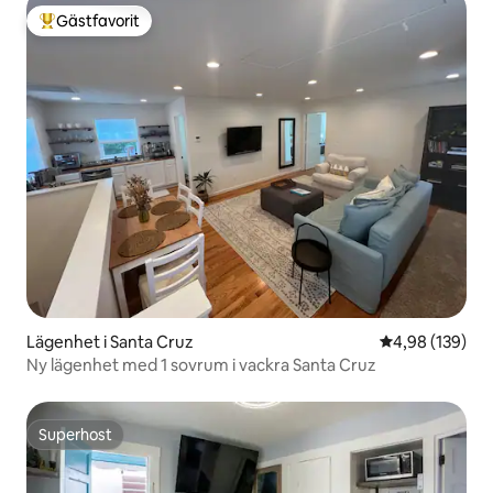
Gästfavorit
Populär gästfavorit
Lägenhet i Santa Cruz
4,98 av 5 i ge
4,98 (139)
Ny lägenhet med 1 sovrum i vackra Santa Cruz
Superhost
Superhost