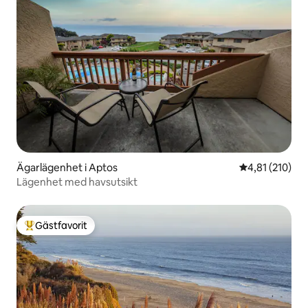
Ägarlägenhet i Aptos
4,81 av 5 i ge
4,81 (210)
Lägenhet med havsutsikt
Gästfavorit
Populär gästfavorit