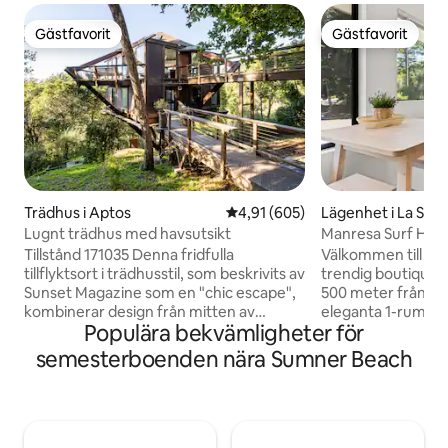
Gästfavorit
Gästfavorit
Gästfavorit
Gästfavorit
Trädhus i Aptos
4,91 av 5 i genomsnittligt bety
4,91 (605)
Lägenhet i La Sel
Lugnt trädhus med havsutsikt
Manresa Surf Hous
övervåningen enh
Tillstånd 171035 Denna fridfulla
Välkommen till Ma
tillflyktsort i trädhusstil, som beskrivits av
trendig boutique ku
Sunset Magazine som en "chic escape",
500 meter från s
kombinerar design från mitten av
eleganta 1-rumsl
Populära bekvämligheter för
århundradet med naturmaterial som trä
rymmer upp till 4 
och sten för en lugnande,
av en rymlig fast
semesterboenden nära Sumner Beach
fristadsliknande känsla. Ljuset strömmar
en halv hektar. Nju
in genom fönster från golv till tak under
utomhusutrymme sa
höga träbjälkar, och japanskinspirerade
— ett gemensamt 
dörrar bidrar till den arkitektoniska
avkoppling. Desig
charmen. Boendet ligger högt uppe i
kustresa, erbjuder