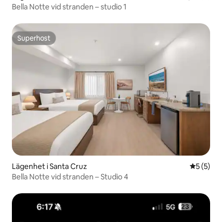
Bella Notte vid stranden – studio 1
Superhost
Superhost
Lägenhet i Santa Cruz
5 av 5 i 
5 (5)
Bella Notte vid stranden – Studio 4