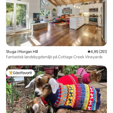
Stuga i Morgan Hill
4,95 av 5 i ge
4,95 (251)
Fantastisk landsbygdsmiljö på Cottage Creek Vineyards
Gästfavorit
Populär gästfavorit