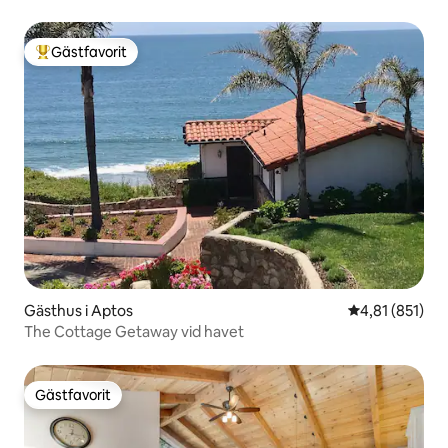
Gästfavorit
Populär gästfavorit
Gästhus i Aptos
4,81 av 5 i ge
4,81 (851)
The Cottage Getaway vid havet
Gästfavorit
Gästfavorit