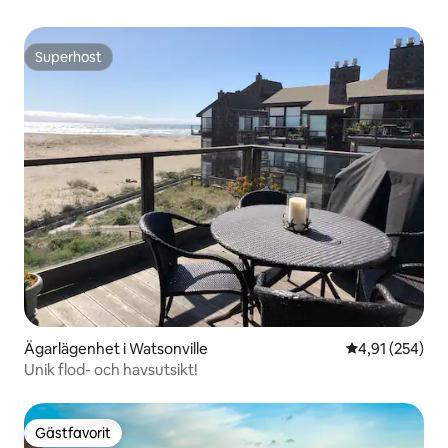
Superhost
Superhost
Ägarlägenhet i Watsonville
4,91 av 5 i ge
4,91 (254)
Unik flod- och havsutsikt!
Gästfavorit
Gästfavorit