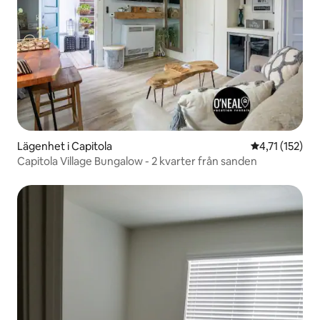
Lägenhet i Capitola
4,71 av 5 i g
4,71 (152)
Capitola Village Bungalow - 2 kvarter från sanden