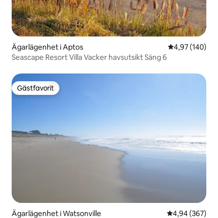
Ägarlägenhet i Aptos
4,97 av 5 i ge
4,97 (140)
Seascape Resort Villa Vacker havsutsikt Säng 6
Gästfavorit
Gästfavorit
Ägarlägenhet i Watsonville
4,94 av 5 i ge
4,94 (367)