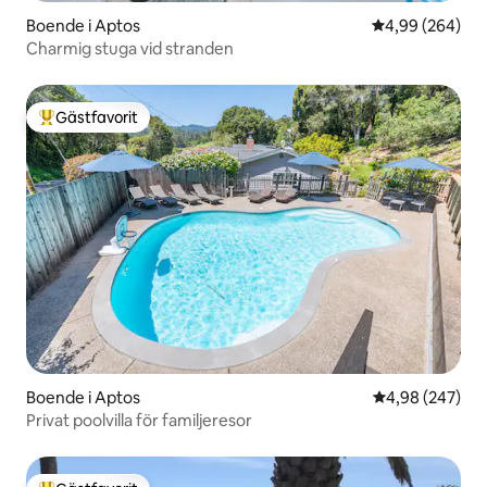
Boende i Aptos
4,99 av 5 i ge
4,99 (264)
Charmig stuga vid stranden
Gästfavorit
Populär gästfavorit
Boende i Aptos
4,98 av 5 i ge
4,98 (247)
Privat poolvilla för familjeresor