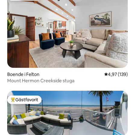
Boende i Felton
4,97 av 5 i ge
4,97 (139)
Mount Hermon Creekside stuga
Gästfavorit
Populär gästfavorit