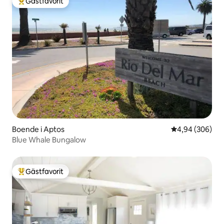
Gästfavorit
Populär gästfavorit
Boende i Aptos
4,94 av 5 i ge
4,94 (306)
Blue Whale Bungalow
Gästfavorit
Populär gästfavorit