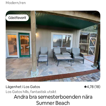
Modern/ren
Gästfavorit
Gästfavorit
Lägenhet i Los Gatos
4,78 av 5 i g
4,78 (18)
Los Gatos hills, fantastisk utsikt
Andra bra semesterboenden nära
Sumner Beach