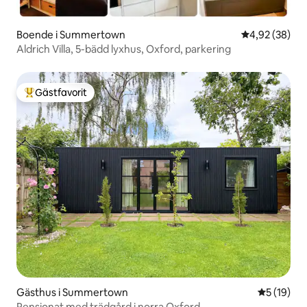
Boende i Summertown
4,92 av 5 i g
4,92 (38)
Aldrich Villa, 5-bädd lyxhus, Oxford, parkering
Gästfavorit
Populär gästfavorit
Gästhus i Summertown
5 av 5 i g
5 (19)
Pensionat med trädgård i norra Oxford