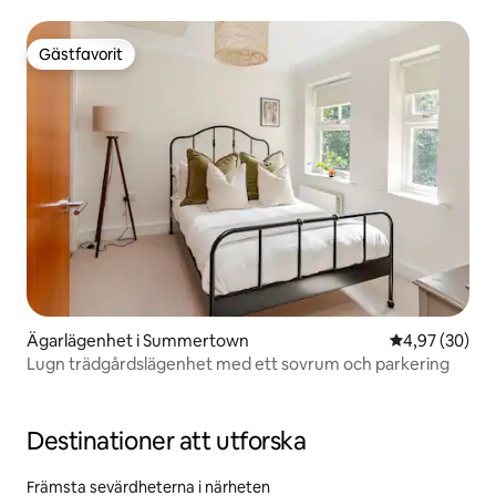
Gästfavorit
Gästfavorit
Ägarlägenhet i Summertown
4,97 av 5 i g
4,97 (30)
Lugn trädgårdslägenhet med ett sovrum och parkering
Destinationer att utforska
Främsta sevärdheterna i närheten