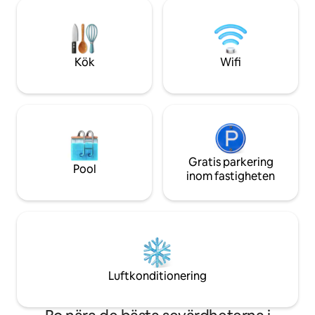
vattenkran, ugn-mikrovågsugn, kyl-frys,
fräscha upp dig i 
spis och diskmaskin. Gratis parkering på
badrummet med ut
gatan på helger är 20 meter bort, kl.
Utforska sedan Ox
16.00 fre-mån. Parkeringsplats på
utanför dörren
vardagar 10 pund/dag, eller Park & Ride
Kök
Wifi
10 min bort.
Gratis parkering
Pool
inom fastigheten
Luftkonditionering