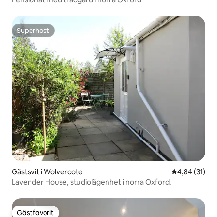
Superhost
Superhost
Gästsvit i Wolvercote
4,84 av 5 i g
4,84 (31)
Lavender House, studiolägenhet i norra Oxford.
Gästfavorit
Gästfavorit