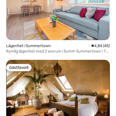
Lägenhet i Summertown
4,84 av 5 i g
4,84 (45)
Rymlig lägenhet med 2 sovrum i Summ Summertown | 7
sovplatser | 5 stjärnor
Gästfavorit
Gästfavorit