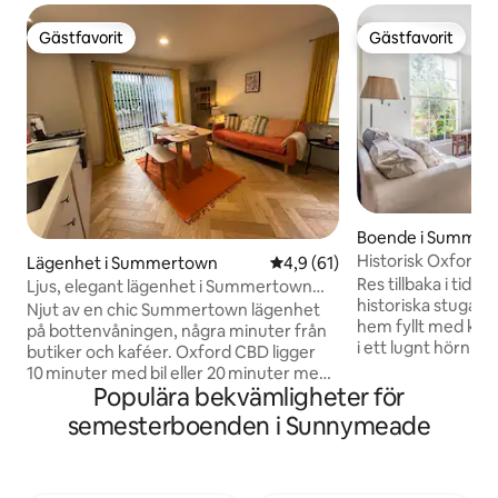
Gästfavorit
Gästfavorit
Gästfavorit
Gästfavorit
Boende i Summer
Historisk Oxford-
Lägenhet i Summertown
4,9 av 5 i genomsnittligt be
4,9 (61)
Res tillbaka i tide
Ljus, elegant lägenhet i Summertown
historiska stuga av
med uteplats
Njut av en chic Summertown lägenhet
hem fyllt med kon
på bottenvåningen, några minuter från
i ett lugnt hörn av
butiker och kaféer. Oxford CBD ligger
byggd på platsen 
10 minuter med bil eller 20 minuter med
vägrövares värds
Populära bekvämligheter för
buss. Detta privata, fristående annex
av Oxfords historia. Känsl
som är anslutet till framsidan av vårt hus
semesterboenden i Sunnymeade
restaurerad, med 
har en uteplats bredvid vår främre gård.
trädgård. Titta på
Ett öppet vardagsrum har en soffa, TV
morgonkaffet. Tänd
och matbord. Köket har kokande
Sjunk ner i en av 