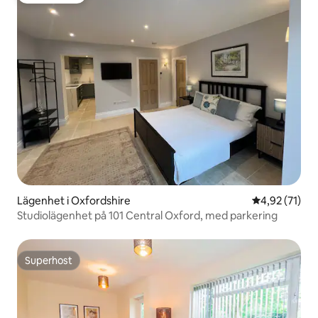
Lägenhet i Oxfordshire
4,92 av 5 i g
4,92 (71)
Studiolägenhet på 101 Central Oxford, med parkering
Superhost
Superhost