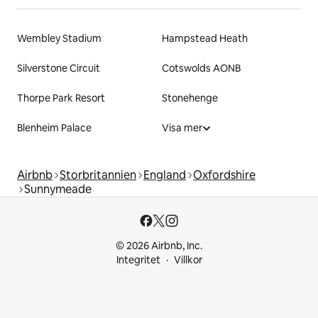
Wembley Stadium
Hampstead Heath
Silverstone Circuit
Cotswolds AONB
Thorpe Park Resort
Stonehenge
Blenheim Palace
Visa mer
Airbnb
Storbritannien
England
Oxfordshire
Sunnymeade
© 2026 Airbnb, Inc.
Integritet
Villkor