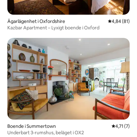
Ägarlägenhet i Oxfordshire
4,84 av 5 i g
4,84 (81)
Kazbar Apartment – Lyxigt boende i Oxford
Boende i Summertown
4,71 av 5 i
4,71 (7)
Underbart 3-rumshus, beläget i OX2