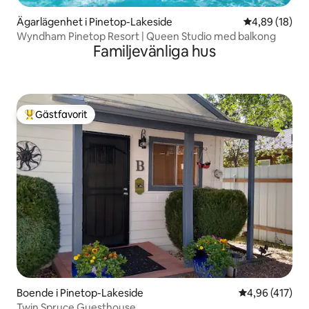
Ägarlägenhet i Pinetop-Lakeside
4,89 av 5 i g
4,89 (18)
Wyndham Pinetop Resort | Queen Studio med balkong
Familjevänliga hus
Gästfavorit
Populär gästfavorit
Boende i Pinetop-Lakeside
4,96 av 5 i ge
4,96 (417)
Twin Spruce Guesthouse