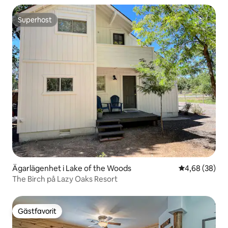
Superhost
Superhost
Ägarlägenhet i Lake of the Woods
4,68 av 5 i g
4,68 (38)
The Birch på Lazy Oaks Resort
Gästfavorit
Gästfavorit