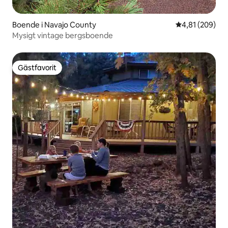
Boende i Navajo County
4,81 av 5 i ge
4,81 (209)
Mysigt vintage bergsboende
Gästfavorit
Gästfavorit