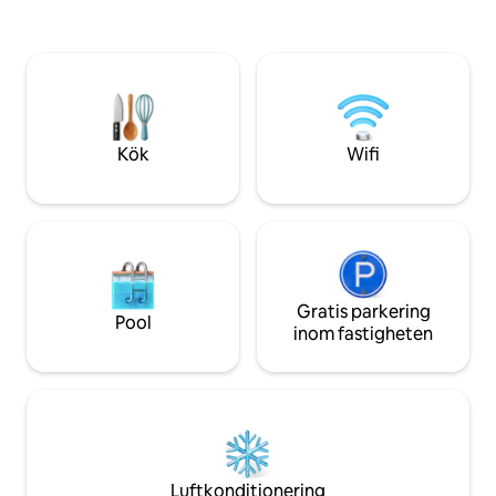
under hela året, vil
där antalet trådar spelar roll. Vakna till en
och ökad aktivitet,
lugn utsikt medan du smuttar på ditt
under sommarmån
morgonkaffe. Stugan är inredd med en
vill ha garanterad
"Home Away from Home"-känsla med
ett mer avlägset 
ursprungligt knutigt furuträ i hela
stugan. Vi hoppas att du kommer att
njuta av vår bit av himlen!
Kök
Wifi
Gratis parkering
Pool
inom fastigheten
Luftkonditionering