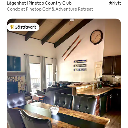
Lägenhet i Pinetop Country Club
Nytt ställ
Nytt
Condo at Pinetop Golf & Adventure Retreat
Gästfavorit
Populär gästfavorit