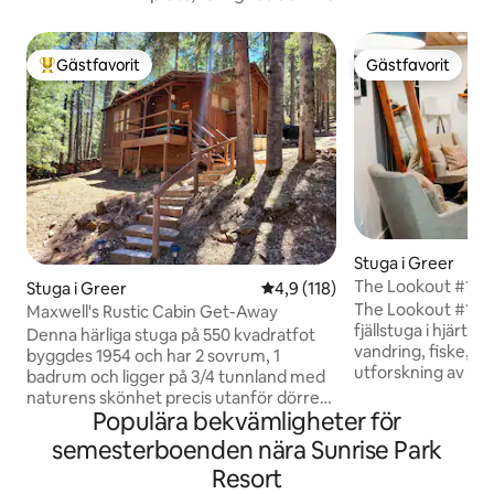
Gästfavorit
Gästfavorit
Populär gästfavorit
Gästfavorit
Stuga i Greer
The Lookout #107
Stuga i Greer
4,9 av 5 i genomsnittligt bet
4,9 (118)
The Lookout #107
Maxwell's Rustic Cabin Get-Away
fjällstuga i hjärtat
Denna härliga stuga på 550 kvadratfot
vandring, fiske, s
byggdes 1954 och har 2 sovrum, 1
utforskning av Wh
badrum och ligger på 3/4 tunnland med
Promenera till loka
naturens skönhet precis utanför dörren.
restauranger och v
Populära bekvämligheter för
Denna mysiga semesterbostad är
njut av en dagstur 
avskild med begränsad trafik på vägen.
semesterboenden nära Sunrise Park
och Big Lake. Obs
Njut av en lugn natts sömn på en fast
Resort
resort anordnar 
madrass med bäddmadrass och lakan