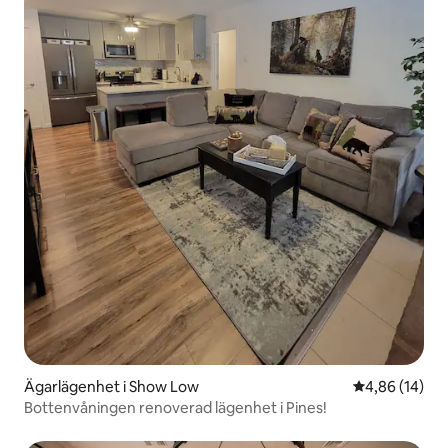
Ägarlägenhet i Show Low
4,86 av 5 i g
4,86 (14)
Bottenvåningen renoverad lägenhet i Pines!