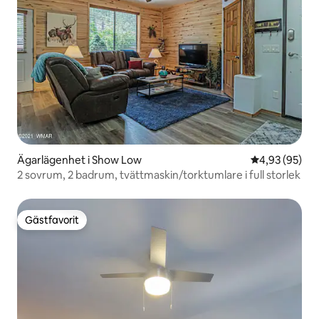
Ägarlägenhet i Show Low
4,93 av 5 i g
4,93 (95)
2 sovrum, 2 badrum, tvättmaskin/torktumlare i full storlek
Gästfavorit
Gästfavorit