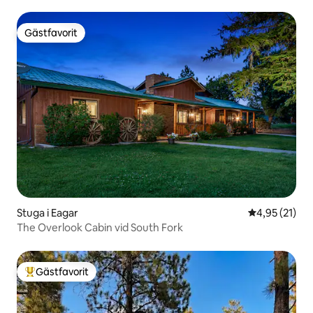
Gästfavorit
Gästfavorit
Stuga i Eagar
4,95 av 5 i g
4,95 (21)
The Overlook Cabin vid South Fork
Gästfavorit
Populär gästfavorit