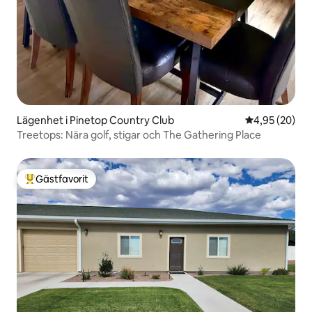
Lägenhet i Pinetop Country Club
4,95 av 5 i g
4,95 (20)
Treetops: Nära golf, stigar och The Gathering Place
Gästfavorit
Populär gästfavorit