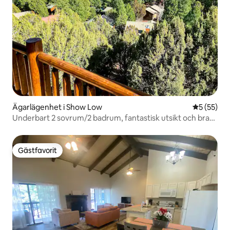
Ägarlägenhet i Show Low
5 av 5 i g
5 (55)
Underbart 2 sovrum/2 badrum, fantastisk utsikt och bra
läge
Gästfavorit
Gästfavorit