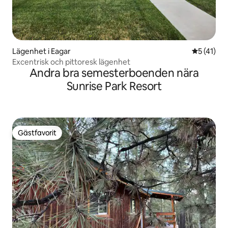
Lägenhet i Eagar
5 av 5 i g
5 (41)
Excentrisk och pittoresk lägenhet
Andra bra semesterboenden nära
Sunrise Park Resort
Gästfavorit
Gästfavorit