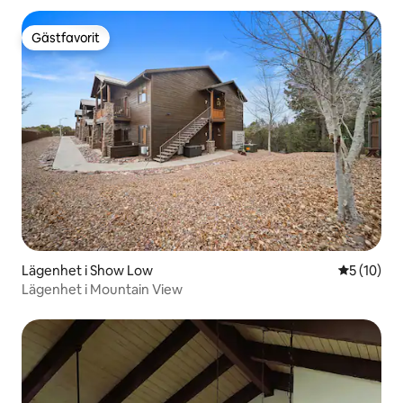
Gästfavorit
Gästfavorit
Lägenhet i Show Low
5 av 5 i g
5 (10)
Lägenhet i Mountain View