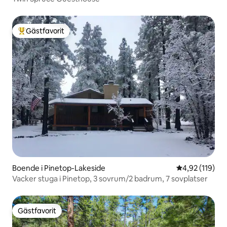
Gästfavorit
Populär gästfavorit
Boende i Pinetop-Lakeside
4,92 av 5 i ge
4,92 (119)
Vacker stuga i Pinetop, 3 sovrum/2 badrum, 7 sovplatser
Gästfavorit
Gästfavorit