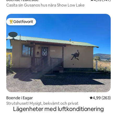
Casita sin Gusanos hus nära Show Low Lake
Gästfavorit
Populär gästfavorit
Boende i Eagar
4,99 av 5 i ge
4,99 (263)
Strutshuset! Mysigt, bekvämt och privat
Lägenheter med luftkonditionering