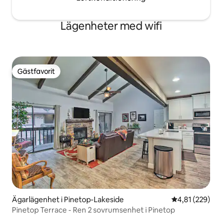
Lägenheter med wifi
Gästfavorit
Gästfavorit
Ägarlägenhet i Pinetop-Lakeside
4,81 av 5 i ge
4,81 (229)
Pinetop Terrace - Ren 2 sovrumsenhet i Pinetop