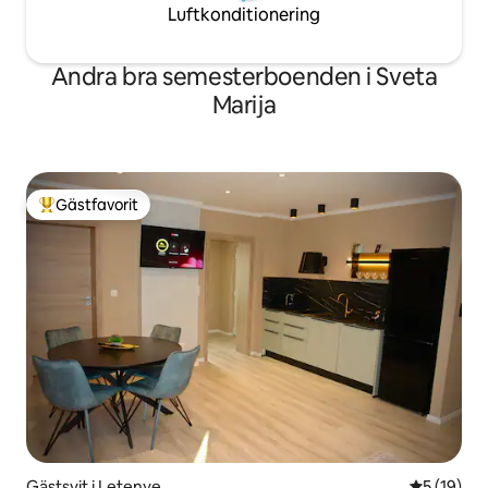
Luftkonditionering
Andra bra semesterboenden i Sveta
Marija
Gästfavorit
Populär gästfavorit
Gästsvit i Letenye
5 av 5 i g
5 (19)