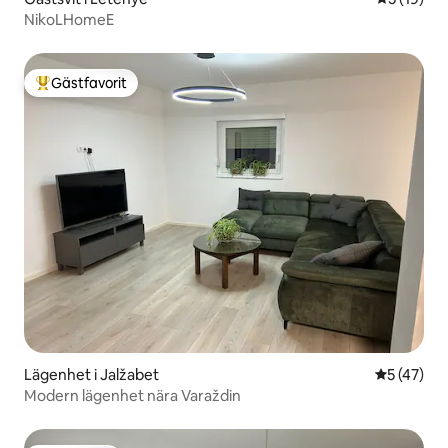
NikoLHomeE
Gästfavorit
Populär gästfavorit
Lägenhet i Jalžabet
5 av 5 i g
5 (47)
Modern lägenhet nära Varaždin