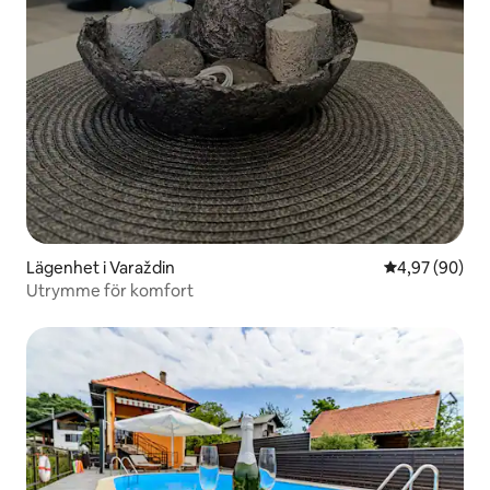
Lägenhet i Varaždin
4,97 av 5 i g
4,97 (90)
Utrymme för komfort