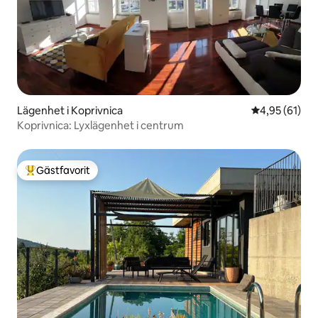
Lägenhet i Koprivnica
4,95 av 5 i g
4,95 (61)
Koprivnica: Lyxlägenhet i centrum
Gästfavorit
Populär gästfavorit