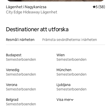
Lägenhet i Nagykanizsa
5 av 5 i g
5 (58)
City Edge Hideaway Lägenhet
Destinationer att utforska
Resmål i närheten
Främsta sevärdheterna i närheten
Budapest
Wien
Semesterboenden
Semesterboenden
Venedig
München
Semesterboenden
Semesterboenden
Verona
Ljubljana
Semesterboenden
Semesterboenden
Belgrad
Visa mer
Semesterboenden