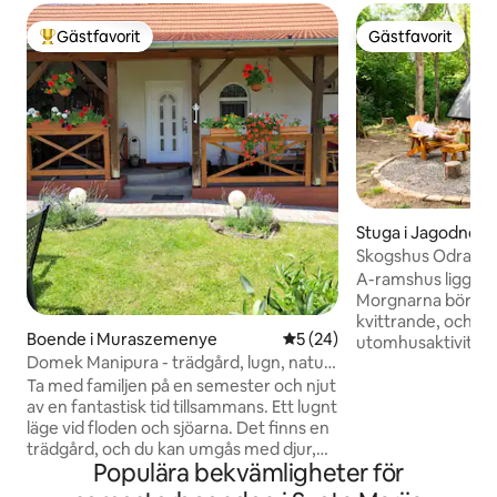
Gästfavorit
Gästfavorit
Populär gästfavorit
Gästfavorit
Stuga i Jagodno
Skogshus Odra
A-ramshus ligger i
Morgnarna börjar 
kvittrande, och da
Boende i Muraszemenye
5 av 5 i genomsnittligt be
5 (24)
utomhusaktivitete
Domek Manipura - trädgård, lugn, natur.
erbjuder den perf
Termy Lenti.
komfort och natur, 
Ta med familjen på en semester och njut
avkoppling. En per
av en fantastisk tid tillsammans. Ett lugnt
rustik atmosfär o
läge vid floden och sjöarna. Det finns en
Ett sovrum i galler
trädgård, och du kan umgås med djur,
Populära bekvämligheter för
taket, kvällssocial
bland annat hästar, katter, hundar och
soffa, ett perfekt 
fåglar vid fiskesjöarna. Avkopplande