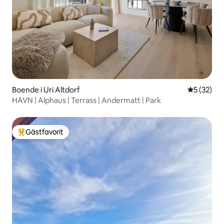
Boende i Uri Altdorf
5 av 5 i g
5 (32)
HAVN | Alphaus | Terrass | Andermatt | Park
Gästfavorit
Populär gästfavorit