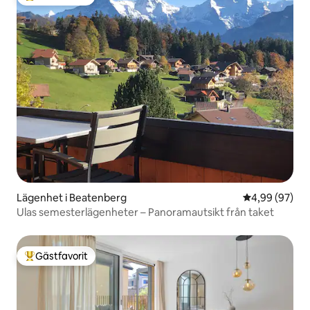
Populär gästfavorit
Lägenhet i Beatenberg
4,99 av 5 i g
4,99 (97)
Ulas semesterlägenheter – Panoramautsikt från taket
Gästfavorit
Populär gästfavorit