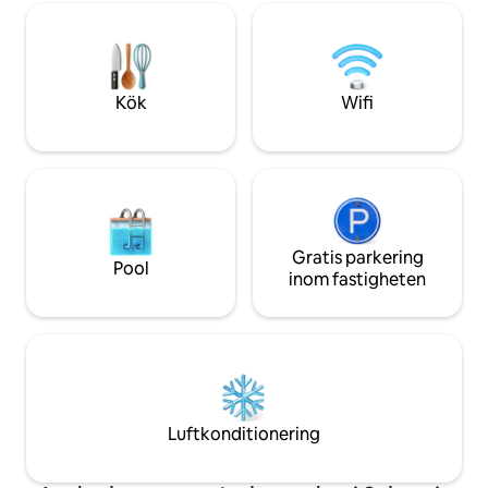
otaliga möjligheter att upptäcka centrala
vandringsleder o
Schweiz. Stället för en paus, semester
grillutrymme. Grat
eller din perfekta smekmånad. 4
parkering, en smar
Mountainbikes (delade)
Luftkonditionering (sommar)
Kök
Wifi
Gratis parkering
Pool
inom fastigheten
Luftkonditionering