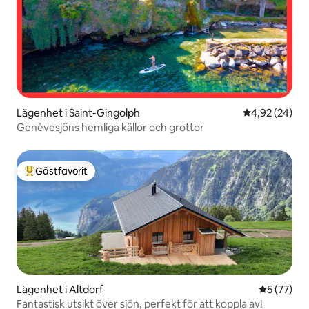
Lägenhet i Saint-Gingolph
4,92 av 5 i g
4,92 (24)
Genèvesjöns hemliga källor och grottor
Gästfavorit
Populär gästfavorit
Lägenhet i Altdorf
5 av 5 i g
5 (77)
Fantastisk utsikt över sjön, perfekt för att koppla av!