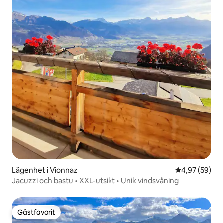
Lägenhet i Vionnaz
4,97 av 5 i g
4,97 (59)
Jacuzzi och bastu • XXL-utsikt • Unik vindsvåning
Gästfavorit
Gästfavorit