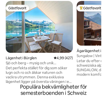
Gästfavorit
Gästfavorit
Gästfavorit
Populär gästfavor
Ägarlägenhet i B
Sungalow | Vintag
Lägenhet i Bürglen
4,99 av 5 i genomsnittligt bet
4,99 (427)
panoramautsikt
Letar du efter en m
Sjö och berg – mysig och unik
schweiziska alper
vindsvåning
Det perfekta stället för dig som söker
SUNGALOW, där ti
lugn och ro och älskar naturen och
modern komfort. Nyrenoverad 2024,
vackra utrymmen. Denna exklusiva
njut av ett fullt 
lägenhet ligger på översta våningen i en
eleganta vardags
Populära bekvämligheter för
helt renoverad fristående bondgård.
med utsikt över T
Vandring eller skidåkning... shopping
semesterboenden i Schweiz
Eiger, Mönch och Jungfra
eller sightseeing i Luzern eller
meter från busshåll
Interlaken... eller helt enkelt njuta av sjön
och Beatenberg Sta
i dess skimrande färger. Omgiven av
med en barnpark u