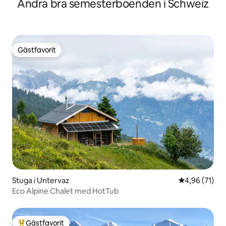
Andra bra semesterboenden i Schweiz
Gästfavorit
Gästfavorit
Stuga i Untervaz
4,96 av 5 i g
4,96 (71)
Eco Alpine Chalet med HotTub
Gästfavorit