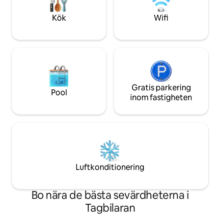
av sällsynta växte
NETFLIX OCH WIFI ★ KARAOKE VIKTIG
perfekta blandnin
ANMÄRKNING: ♥ Värd och personal bor
Kök
Wifi
naturlig lugn.
på plats i en separat enhet ♥ Plats för
16+ gäster (fråga för mer information)
Avgift för♥ extra gäst: P500/natt per
person
Gratis parkering
Pool
inom fastigheten
Luftkonditionering
Bo nära de bästa sevärdheterna i
Tagbilaran