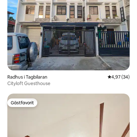
Radhus i Tagbilaran
4,97 av 5 i g
4,97 (34)
Cityloft Guesthouse
Gästfavorit
Gästfavorit