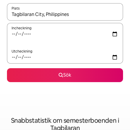
Plats
När resultaten är tillgängliga kan du navigera med upp- och ned
Incheckning
Utcheckning
Sök
Snabbstatistik om semesterboenden i
Tagbilaran