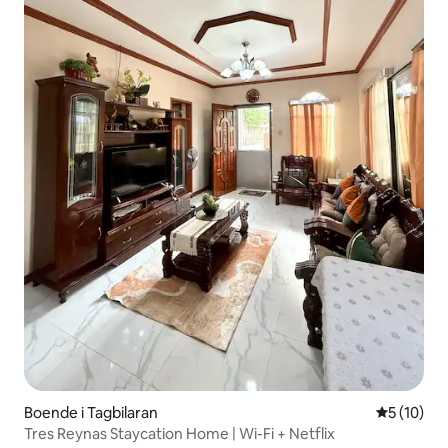
Boende i Tagbilaran
5 av 5 i g
5 (10)
Tres Reynas Staycation Home | Wi-Fi + Netflix