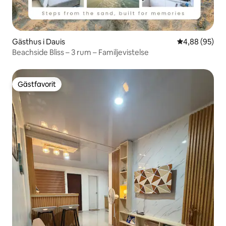
Gästhus i Dauis
4,88 av 5 i g
4,88 (95)
Beachside Bliss – 3 rum – Familjevistelse
Gästfavorit
Gästfavorit