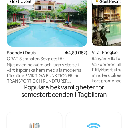
Gästfavorit
Gästfavorit
Gästfavorit
Populär gästfavor
Villa i Panglao
Boende i Dauis
4,89 av 5 i genomsnittligt bet
4,89 (152)
Banyan-villa för f
GRATIS transfer•Sovplats för
Starlink + solenerg
20+•Pool•Utmärkt för grupper
Välkommen till Ban
Njut av en bekväm och lugn vistelse i
tillflyktsort strat
vårt filippinska hem med alla moderna
minuters bilresa 
förmåner! VIKTIGA FUNKTIONER: ★
kort promenad til
TRANSPORT OCH RUNDTURER
Populära bekvämligheter för
restauranger och bu
TILLGÄNGLIGA PÅ PLATS ★ GRATIS
villa är skräddarsy
TIDIG INCHECKNING/SEN
semesterboenden i Tagbilaran
semestrar för pa
UTCHECKNING ★ GRATIS
med familj och vän
UPPHÄMTNING OCH AVLÄMNING ★
pool skuggad av e
GRATIS AVBOKNING ★ GRATIS
banyanträd, ett ö
FILTRERAT VATT VATTEN ★ GRATIS FÖR
fullt utrustat kök
BARN 2 ÅR OCH YNGRE ★ INGA
moderna bekvämlighet
STÄDAVGIFTER ★ INFINITY POOL ★