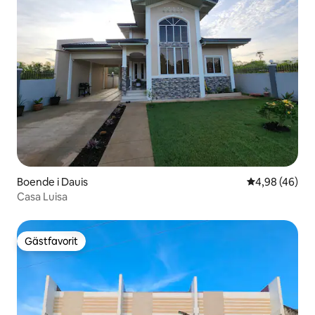
Boende i Dauis
4,98 av 5 i g
4,98 (46)
Casa Luisa
Gästfavorit
Gästfavorit