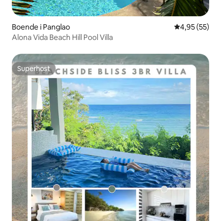
Boende i Panglao
4,95 av 5 i g
4,95 (55)
Alona Vida Beach Hill Pool Villa
Superhost
Superhost