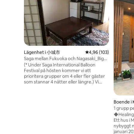
Lägenhet i 小城市
4,96 av 5 i genomsnitt
4,96 (103)
Saga mellan Fukuoka och Nagasaki_Big
Bridge GRoom
(* Under Saga International Balloon
Festival på hösten kommer vi att
prioritera grupper om 4 eller fler gäster
som stannar 4 nätter eller längre.) Vi
rekommenderar att du använder en
hyrbil.Från närmaste station, JR Ushitsu
Station, kan du göra dagsutflykter till
Boende i 
Nagasaki City, Sasebo City, Huis Ten
1 grupp p
Bosch och Fukuoka Hakata och Tenjin.Du
hav / sho
◆Healing,
kan också nå Saga Station på 10 minuter
promenad 
Ett hus i
om du deltar i ett evenemang eller en
golf / lån
nybyggt mo
föreställning på Saga Arena (Sunrise
januari 20
Park).Jag rekommenderar också att du