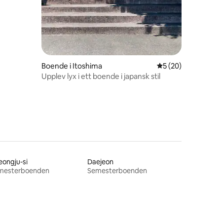
Boende i Itoshima
5 av 5 i genomsnit
5 (20)
Upplev lyx i ett boende i japansk stil
ongju-si
Daejeon
mesterboenden
Semesterboenden