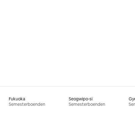
Fukuoka
Seogwipo-si
Gye
Semesterboenden
Semesterboenden
Se