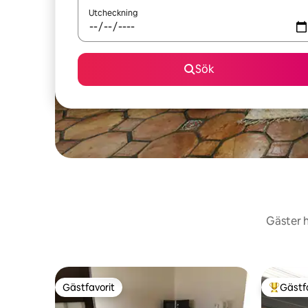
Utcheckning
Sök
Gäster h
Gästfavorit
Gästf
Gästfavorit
Populär 