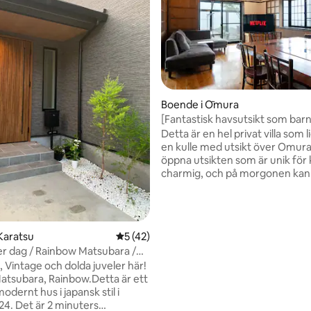
Boende i Ōmura
[Fantastisk havsutsikt som bar
ligt betyg, 103 omdömen
kommer att älska] Ett rymligt h
Detta är en hel privat villa som 
kvm på en kulle för ett stort ant
en kulle med utsikt över Omura Ba
personer att njuta av | 15 minut
öppna utsikten som är unik för 
från Nagasaki flygplats
charmig, och på morgonen kan
omges av ljuset som stiger från
och på kvällen kan du njuta av 
solnedgången som färgar Omu
Bay.Kom bort från vardagslivets
Karatsu
5 av 5 i genomsnittligt betyg, 42 omdöm
5 (42)
rörelse och njut av en speciell 
er dag / Rainbow Matsubara /
familj, vänner eller nära och kära. 
ppingcenter / 2 minuters
 Vintage och dolda juveler här!
rymliga interiören är också perf
från stationen / varma källor /
 Matsubara, Rainbow.Detta är ett
grupp- och familjevistelser.Du 
gtidsvistelse
dernt hus i japansk stil i
av och varva ner medan du titta
24. Det är 2 minuters
havet från vardagsrummet och 