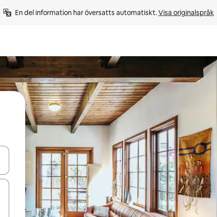
En del information har översatts automatiskt. 
Visa originalspråk
d upp- och nedåtpilarna eller utforska genom att trycka eller svepa.