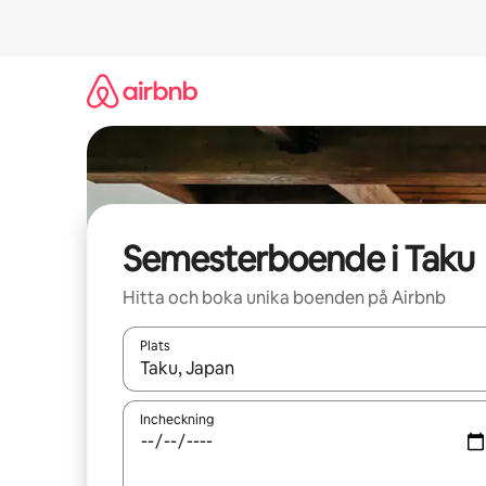
Hoppa
till
innehåll
Semesterboende i Taku
Hitta och boka unika boenden på Airbnb
Plats
När resultaten är tillgängliga kan du navigera me
Incheckning