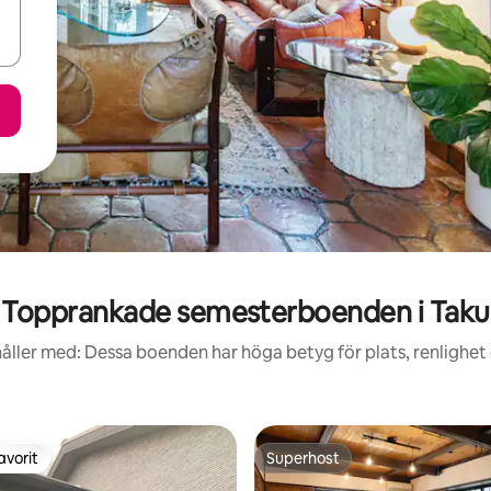
Topprankade semesterboenden i Taku
åller med: Dessa boenden har höga betyg för plats, renlighet
avorit
Superhost
gästfavorit
Superhost