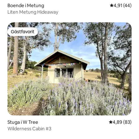
Boende i Metung
4,91 av 5 i g
4,91 (44)
Liten Metung Hideaway
Gästfavorit
Gästfavorit
Stuga i W Tree
4,89 av 5 i g
4,89 (83)
Wilderness Cabin #3