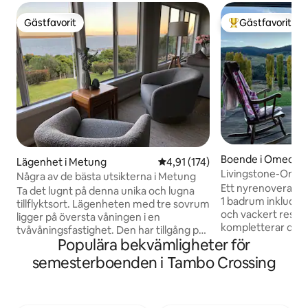
Gästfavorit
Gästfavorit
Gästfavorit
Populär gästfavor
Boende i Omeo
Lägenhet i Metung
4,91 av 5 i genomsnittligt bet
4,91 (174)
Livingstone-Ome
Några av de bästa utsikterna i Metung
Ett nyrenoverat 
Ta det lugnt på denna unika och lugna
1 badrum inkluder
tillflyktsort. Lägenheten med tre sovrum
och vackert resta
ligger på översta våningen i en
kompletterar det n
tvåvåningsfastighet. Den har tillgång på
tillbaka, slappna av
Populära bekvämligheter för
gatunivå som inte kräver några trappor.
panoramautsikten
Från det ögonblick fåglarna väcker dig,
semesterboenden i Tambo Crossing
Valley. Ligger mit
till de underbara solnedgångarna
Creek med golfban
kommer du att fascineras av utsikten
bort. Denna pitto
över Lake King. Metung erbjuder en
erbjuder närhet til