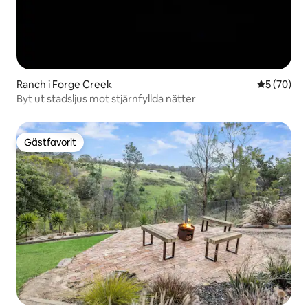
Ranch i Forge Creek
5 av 5 i g
5 (70)
Byt ut stadsljus mot stjärnfyllda nätter
Gästfavorit
Gästfavorit