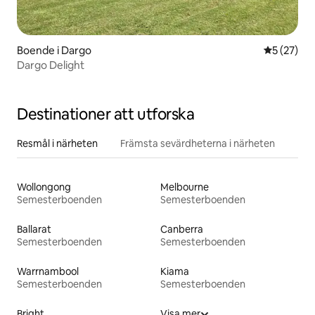
Boende i Dargo
5 av 5 i g
5 (27)
Dargo Delight
Destinationer att utforska
Resmål i närheten
Främsta sevärdheterna i närheten
Wollongong
Melbourne
Semesterboenden
Semesterboenden
Ballarat
Canberra
Semesterboenden
Semesterboenden
Warrnambool
Kiama
Semesterboenden
Semesterboenden
Bright
Visa mer