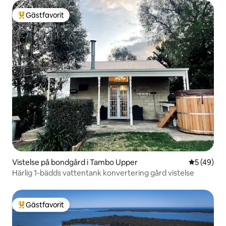
Gästfavorit
Populär gästfavorit
Vistelse på bondgård i Tambo Upper
5 av 5 i g
5 (49)
Härlig 1-bädds vattentank konvertering gård vistelse
Gästfavorit
Populär gästfavorit