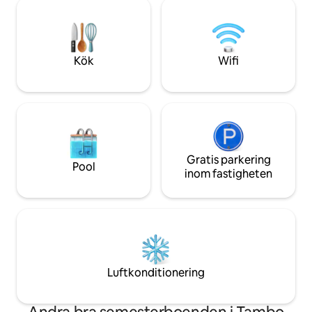
mängd olika aktiviteter såsom båtliv,
Mt Hotham samt e
fiske, segling, promenader och cykling.
inklusive öringfis
Statliga skogar och stränder ligger en
fiske, vandring, v
kort bilresa bort. Metung by ligger 1,5 km
som har med snö a
bort till fots eller med bil.
Kök
Wifi
Gratis parkering
Pool
inom fastigheten
Luftkonditionering