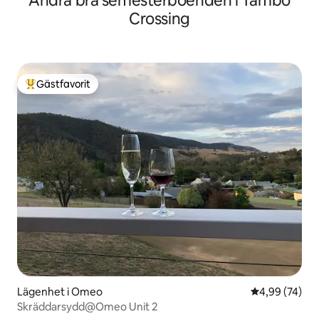
Andra bra semesterboenden i Tambo
Crossing
Gästfavorit
Populär gästfavorit
Lägenhet i Omeo
4,99 av 5 i g
4,99 (74)
Skräddarsydd@Omeo Unit 2