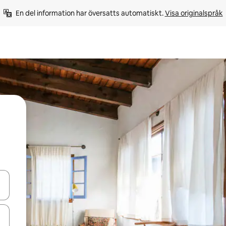
En del information har översatts automatiskt. 
Visa originalspråk
d upp- och nedåtpilarna eller utforska genom att trycka eller svepa.