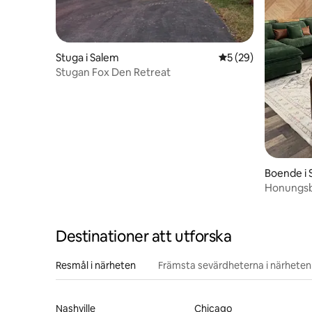
Stuga i Salem
5 av 5 i genomsnit
5 (29)
Stugan Fox Den Retreat
Boende i
Honungs
Destinationer att utforska
Resmål i närheten
Främsta sevärdheterna i närheten
Nashville
Chicago