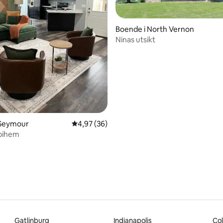
Boende i North Vernon
Ninas utsikt
tligt betyg, 29 omdömen
 Seymour
4,97 av 5 i genomsnittligt betyg, 36 omdöm
4,97 (36)
bihem
Gatlinburg
Indianapolis
Co