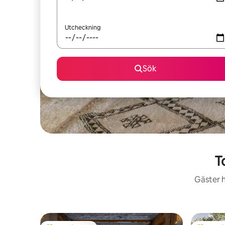
Utcheckning
Sök
T
Gäster h