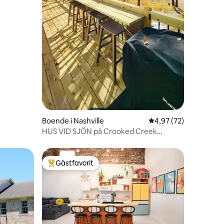
Boende i Nashville
4,97 av 5 i genomsnit
4,97 (72)
HUS VID SJÖN på Crooked Creek
Retreat – Kajaker
Gästfavorit
Populär gästfavorit