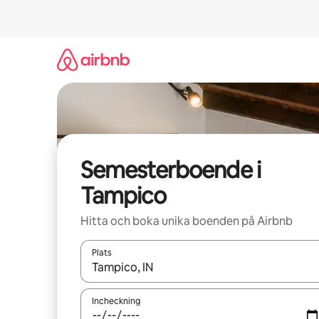
Hoppa
till
innehåll
Semesterboende i
Tampico
Hitta och boka unika boenden på Airbnb
Plats
När resultaten är tillgängliga kan du navigera me
Incheckning