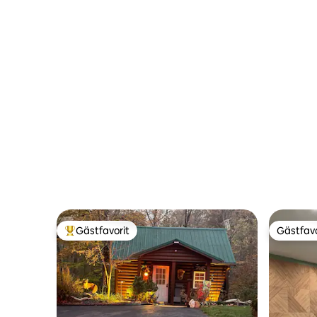
Gästfavorit
Gästfavo
Populär gästfavorit
Gästfavo