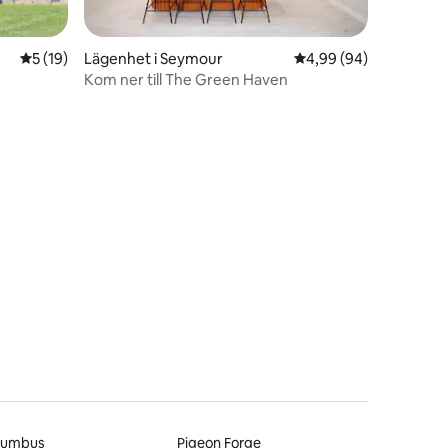
5 av 5 i genomsnittligt betyg, 19 omdömen
5 (19)
Lägenhet i Seymour
4,99 av 5 i genomsnit
4,99 (94)
Kom ner till The Green Haven
en
lumbus
Pigeon Forge