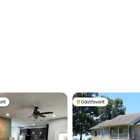
rit
Gästfavorit
rit
Populär gästfavorit