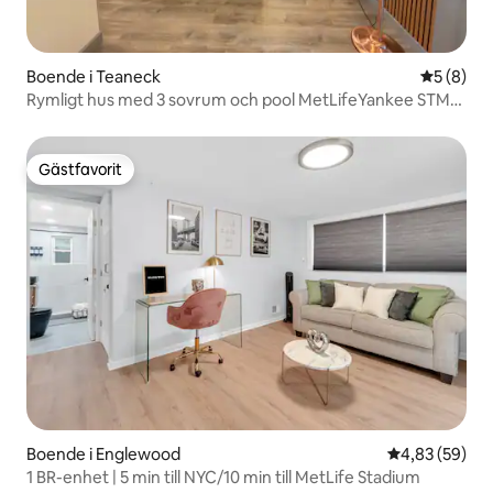
Boende i Teaneck
5 av 5 i 
5 (8)
Rymligt hus med 3 sovrum och pool MetLifeYankee STM
och NYC
Gästfavorit
Gästfavorit
Boende i Englewood
4,83 av 5 i g
4,83 (59)
1 BR-enhet | 5 min till NYC/10 min till MetLife Stadium