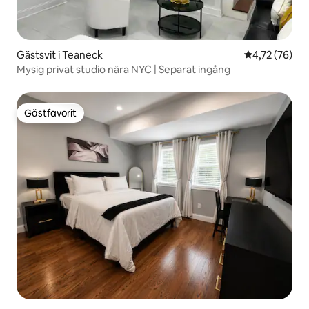
Gästsvit i Teaneck
4,72 av 5 i g
4,72 (76)
Mysig privat studio nära NYC | Separat ingång
Gästfavorit
Gästfavorit