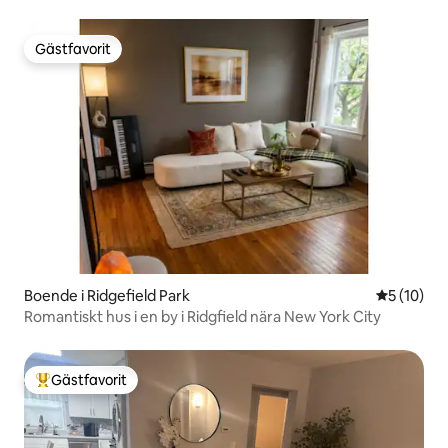
Gästfavorit
Gästfavorit
Boende i Ridgefield Park
5 av 5 i g
5 (10)
Romantiskt hus i en by i Ridgfield nära New York City
Gästfavorit
Populär gästfavorit