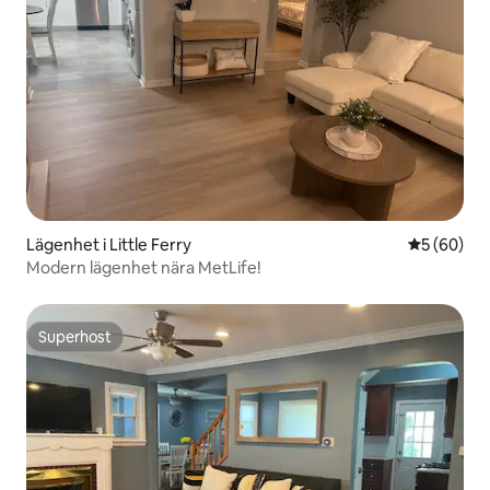
Lägenhet i Little Ferry
5 av 5 i g
5 (60)
Modern lägenhet nära MetLife!
Superhost
Superhost