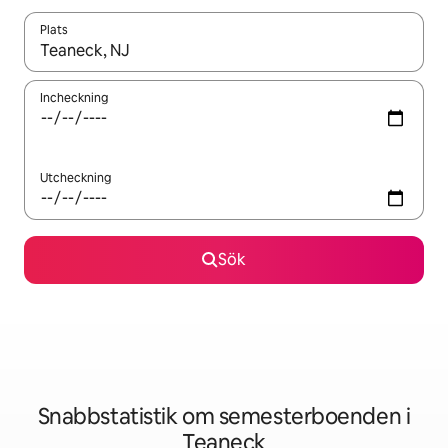
Plats
När resultaten är tillgängliga kan du navigera med upp- och ned
Incheckning
Utcheckning
Sök
Snabbstatistik om semesterboenden i
Teaneck