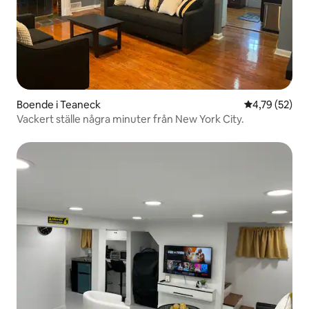
Boende i Teaneck
4,79 av 5 i g
4,79 (52)
Vackert ställe några minuter från New York City.