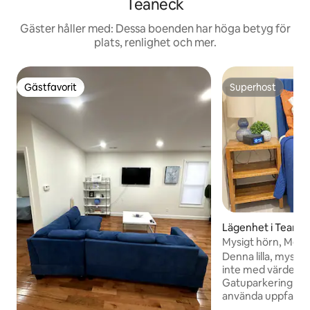
Teaneck
Gäster håller med: Dessa boenden har höga betyg för
plats, renlighet och mer.
Gästfavorit
Superhost
Gästfavorit
Superhost
Lägenhet i Teane
Mysigt hörn, MetL
NJ flygplatser
Denna lilla, mysiga
inte med värden el
Gatuparkering elle
använda uppfarten. Denna enhet är
korta besök till N