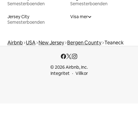
Semesterboenden
Semesterboenden
Jersey City
Visa mer
Semesterboenden
Airbnb
USA
New Jersey
Bergen County
Teaneck
© 2026 Airbnb, Inc.
Integritet
Villkor