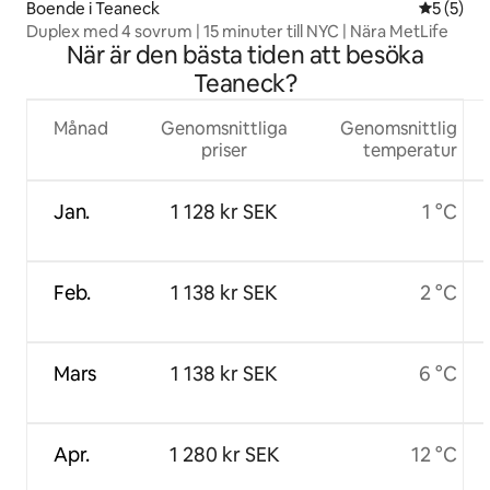
Boende i Teaneck
5 av 5 i 
5 (5)
Duplex med 4 sovrum | 15 minuter till NYC | Nära MetLife
När är den bästa tiden att besöka
Teaneck?
Månad
Genomsnittliga
Genomsnittlig
priser
temperatur
Jan.
1 128 kr SEK
1 °C
Feb.
1 138 kr SEK
2 °C
Mars
1 138 kr SEK
6 °C
Apr.
1 280 kr SEK
12 °C