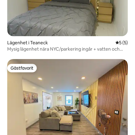
Lägenhet i Teaneck
5 av 5 i 
5 (5)
Mysig lägenhet nära NYC/parkering ingår + vatten och
kaffe
Gästfavorit
Gästfavorit