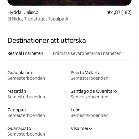
Hydda i Jalisco
4,87 av 5 i ge
4,87 (182)
El Nido, Trädstuga, Tapalpa A.
Destinationer att utforska
Resmål i närheten
Främsta sevärdheterna i närheten
Guadalajara
Puerto Vallarta
Semesterboenden
Semesterboenden
Mazatlán
Santiago de Querétaro
Semesterboenden
Semesterboenden
Zapopan
León
Semesterboenden
Semesterboenden
Guanajuato
Visa mer
Semesterboenden