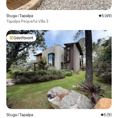
Stuga i Tapalpa
5 av 5 i g
5 (49)
Tapalpa Pequeña Villa 3
Gästfavorit
Populär gästfavorit
Stuga i Tapalpa
5 av 5 i 
5 (9)