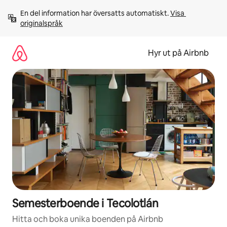
Hoppa
En del information har översatts automatiskt. 
Visa 
till
originalspråk
innehåll
Hyr ut på Airbnb
Semesterboende i Tecolotlán
Hitta och boka unika boenden på Airbnb