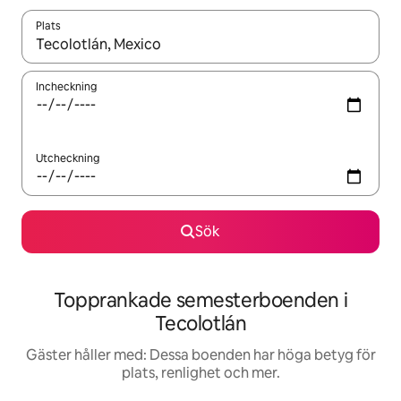
Plats
När resultaten är tillgängliga kan du navigera med upp- och ned
Incheckning
Utcheckning
Sök
Topprankade semesterboenden i
Tecolotlán
Gäster håller med: Dessa boenden har höga betyg för
plats, renlighet och mer.