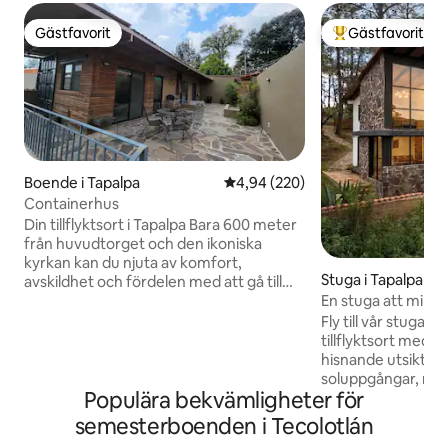
Gästfavorit
Gästfavorit
Gästfavorit
Populär gästfavor
Boende i Tapalpa
4,94 av 5 i genomsnittligt bety
4,94 (220)
Containerhus
Din tillflyktsort i Tapalpa Bara 600 meter
från huvudtorget och den ikoniska
kyrkan kan du njuta av komfort,
Stuga i Tapalpa
avskildhet och fördelen med att gå till
En stuga att minna
butiker, bagerier, slakterier och mer.
utsikt.
Upplev charmen i denna magiska stad
Fly till vår stuga i
utan att vara beroende av bil. Utrymmet
tillflyktsort med r
1 sovrum med dubbelsäng och komplett
hisnande utsikt. N
badrum. Vardagsrum med bäddsoffa för
soluppgångar, na
Populära bekvämligheter för
2 vuxna och ytterligare ett komplett
vandringsleder, m
badrum. Kontrollerad luft med minisplits
enkel tillgång till 
semesterboenden i Tecolotlán
kyla/värme i sovrum och vardagsrum.
Piedrotas". Högha