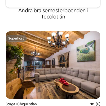
Andra bra semesterboenden i
Tecolotlán
Superhost
Superhost
Stuga i Chiquilistlán
5 av 5 i 
5 (6)