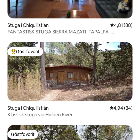
Stuga i Chiquilistlán
4,81 av 5 i g
4,81 (88)
FANTASTISK STUGA SIERRA MAZATI, TAPALPA-
CHIQUILIS.
Gästfavorit
Populär gästfavorit
Stuga i Chiquilistlán
4,94 av 5 i g
4,94 (34)
Klassisk stuga vid Hidden River
Gästfavorit
Gästfavorit