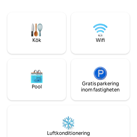
Industriell inredning och
perfekt för familje
mörkläggningsgardiner i hela huset.
husdjursvänligt och
återförenas med n
komfort. Din drö
Intresserad? Skic
och fråga om våra 
Kök
Wifi
Gratis parkering
Pool
inom fastigheten
Luftkonditionering