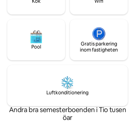
Kök
Wifi
eller hyr en
timmar.
Gratis parkering
Pool
inom fastigheten
Luftkonditionering
Andra bra semesterboenden i Tio tusen
öar