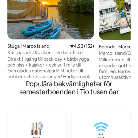
Stuga i Marco Island
4,93 av 5 i genomsnittligt bet
4,93 (152)
Boende i Marco Is
Kustparadis! Kajaker + cyklar + fiske +
Marco Island/Goo
båtbrygga
utsikt och natur!
Direkt tillgång till back bay + båtbrygga
Välkommen till vå
och hiss + kajaker + cyklar. 1 mile till
erbjuder gott om 
Everglades nationalpark! Minuter till
familjen. Barnvän
butiker och restauranger! Härligt rustikt
utomhusaktivitete
Populära bekvämligheter för
boende – perfekt för en tillflykt vid
gillar natur, sol, va
havet! Utformat för njutning vid
kajakpaddling och 
semesterboenden i Tio tusen öar
bryggan: hängmattor, hängstolar,
erbjuder detta boe
utomhusmatplats. Få en smak av gamla
en gömd pärla pre
Florida! - 5 minuters båttur till stranden
Island. Du kan fisk
-12 minuters bilresa till stranden -
starta din båt en ga
Promenera till restauranger vid vattnet
olika restauranger
och livemusik – Kajakpaddling i
Restaurangerna er
Everglades - Fiska från bryggan – Cool,
fångade skaldjur 
rustik Old Florida-vibb - Ta med din båt
kolla schemat för