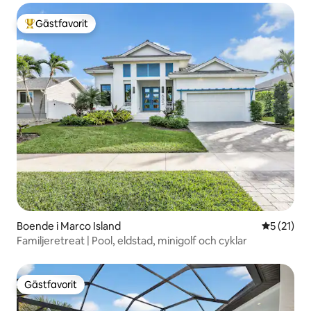
Gästfavorit
Populär gästfavorit
Boende i Marco Island
5 av 5 i g
5 (21)
Familjeretreat | Pool, eldstad, minigolf och cyklar
Gästfavorit
Gästfavorit