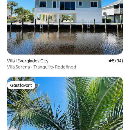
Villa i Everglades City
5 av 5 i g
5 (34)
Villa Serena - Tranquility Redefined
Gästfavorit
Gästfavorit