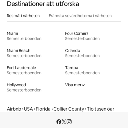
Destinationer att utforska
Resmål i närheten
Främsta sevärdheterna i närheten
Miami
Four Corners
Semesterboenden
Semesterboenden
Miami Beach
Orlando
Semesterboenden
Semesterboenden
Fort Lauderdale
Tampa
Semesterboenden
Semesterboenden
Hollywood
Visa mer
Semesterboenden
Airbnb
USA
Florida
Collier County
Tio tusen öar