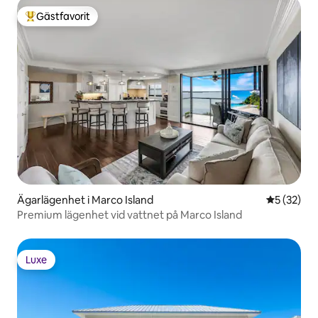
Gästfavorit
Populär gästfavorit
Ägarlägenhet i Marco Island
5 av 5 i g
5 (32)
Premium lägenhet vid vattnet på Marco Island
Luxe
Luxe