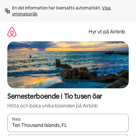
Hoppa
En del information har översatts automatiskt. 
Visa 
till
originalspråk
innehåll
Hyr ut på Airbnb
Semesterboende i Tio tusen öar
Hitta och boka unika boenden på Airbnb
Plats
När resultaten är tillgängliga kan du navigera med upp- och ned