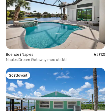
Boende i Naples
5 av 5 i g
5 (12)
Naples Dream Getaway med utsikt!
Gästfavorit
Gästfavorit