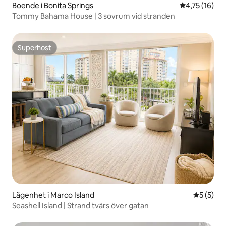
Boende i Bonita Springs
4,75 av 5 i g
4,75 (16)
Tommy Bahama House | 3 sovrum vid stranden
Superhost
Superhost
Lägenhet i Marco Island
5 av 5 i 
5 (5)
Seashell Island | Strand tvärs över gatan