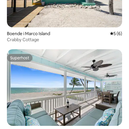
Boende i Marco Island
5 av 5 i 
5 (6)
Crabby Cottage
Superhost
Superhost