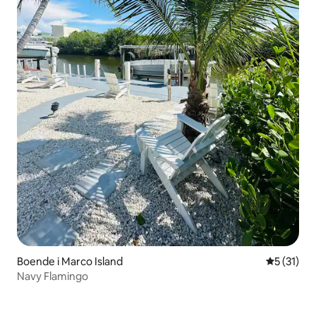
Boende i Marco Island
5 av 5 i g
5 (31)
Navy Flamingo