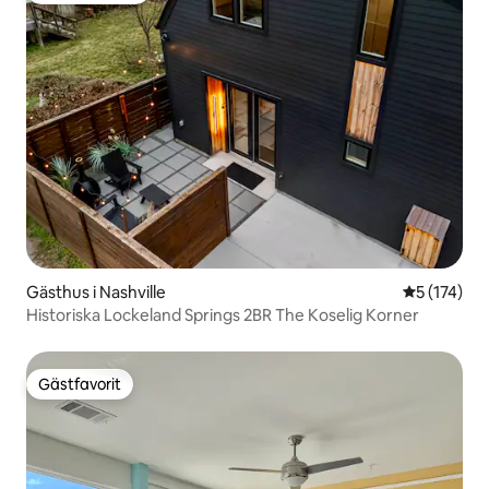
Gästhus i Nashville
5 av 5 i ge
5 (174)
Historiska Lockeland Springs 2BR The Koselig Korner
Gästfavorit
Gästfavorit