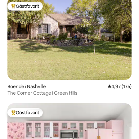
Gästfavorit
Populär gästfavorit
Boende i Nashville
4,97 av 5 i ge
4,97 (175)
The Corner Cottage i Green Hills
Gästfavorit
Populär gästfavorit