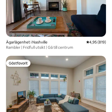
Ägarlägenhet i Nashville
4,95 av 5 i ge
4,95 (819)
Rambler | Fridfull utsikt | Gå till centrum
Gästfavorit
Gästfavorit