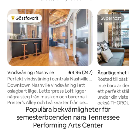
Gästfavorit
Superhost
Populär gästfavorit
Superhost
Vindsvåning i Nashville
4,96 av 5 i genomsnittligt bety
4,96 (247)
Ägarlägenhet i Nas
Perfekt vindsvåning i centrala Nashville –
Röstad till bäst i N
Letterpress Loft
Fantastisk Condo!
Downtown Nashville vindsvåning i ett
Inte bara är denna
oslagbart läge. Letterpress Loft ligger
ett perfekt ställe
några steg från musiken och barerna i
under din vistelse 
Printer's Alley och två kvarter från de
också THOROUGH
Populära bekvämligheter för
främsta honky tonks i centrala Broadway
SANERAT och är 
Avenue. Gångavstånd till Bridgestone
UTRYMME för vistel
semesterboenden nära Tennessee
Arena, Titan's Nissan Stadium, Ryman
arbete hemifrån el
Performing Arts Center
Auditorium, Country Music Hall of Fame
Eklektiska mönst
och City Music Center. Plus alla de
inredningsföremål