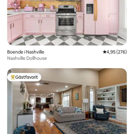
Boende i Nashville
4,95 av 5 i ge
4,95 (276)
Nashville Dollhouse
Gästfavorit
Populär gästfavorit