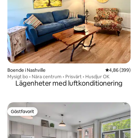
Boende i Nashville
4,86 av 5 i ge
4,86 (399)
Mysigt bo • Nära centrum • Prisvärt • Husdjur OK
Lägenheter med luftkonditionering
Gästfavorit
Gästfavorit