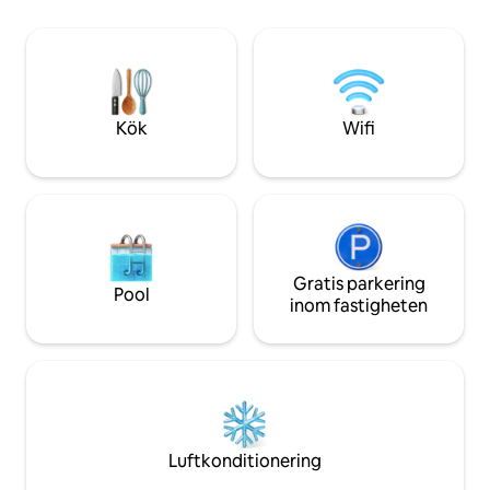
viktigaste turistattraktionerna i centrala
utrymme i detta 
Nashville. Denna renoverade industriella,
att skapa en rolig
historiska vindsvåning byggdes
Slappna av på de 
ursprungligen 1905 men har alla
morgonen innan du
moderna bekvämligheter i dag.
utforska staden di
Kök
Wifi
Gratis parkering
Pool
inom fastigheten
Luftkonditionering