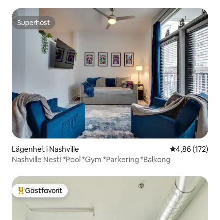
Superhost
Superhost
Lägenhet i Nashville
4,86 av 5 i ge
4,86 (172)
Nashville Nest! *Pool *Gym *Parkering *Balkong
Gästfavorit
Populär gästfavorit