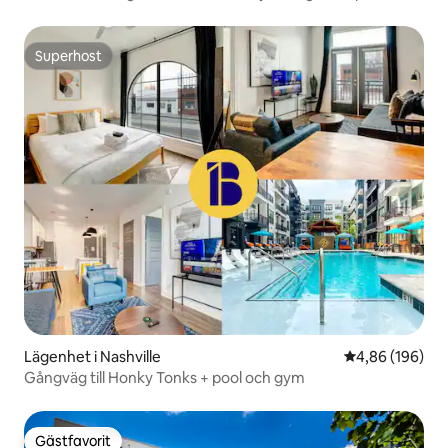
Superhost
Superhost
Lägenhet i Nashville
4,86 av 5 i ge
4,86 (196)
Gångväg till Honky Tonks + pool och gym
Gästfavorit