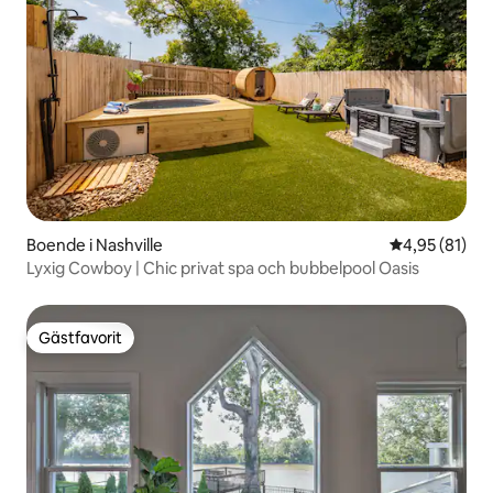
Boende i Nashville
4,95 av 5 i g
4,95 (81)
Lyxig Cowboy | Chic privat spa och bubbelpool Oasis
Gästfavorit
Gästfavorit