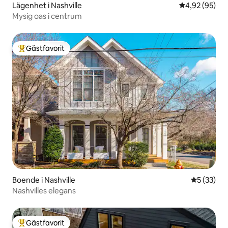
Lägenhet i Nashville
4,92 av 5 i g
4,92 (95)
Mysig oas i centrum
Gästfavorit
Populär gästfavorit
Boende i Nashville
5 av 5 i g
5 (33)
Nashvilles elegans
Gästfavorit
Populär gästfavorit