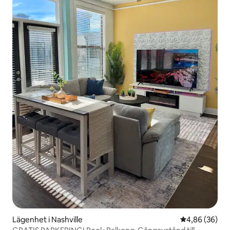
Lägenhet i Nashville
4,86 av 5 i g
4,86 (36)