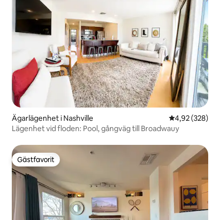
Ägarlägenhet i Nashville
4,92 av 5 i ge
4,92 (328)
Lägenhet vid floden: Pool, gångväg till Broadwauy
Gästfavorit
Gästfavorit