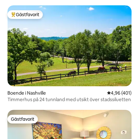
Gästfavorit
Populär gästfavorit
Boende i Nashville
4,96 av 5 i ge
4,96 (401)
Timmerhus på 24 tunnland med utsikt över stadssiluetten
Gästfavorit
Gästfavorit