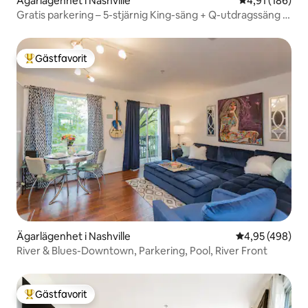
Ägarlägenhet i Nashville
4,91 av 5 i ge
4,91 (186)
Gratis parkering – 5-stjärnig King-säng + Q-utdragssäng –
Lokal värd
Gästfavorit
Populär gästfavorit
Ägarlägenhet i Nashville
4,95 av 5 i ge
4,95 (498)
River & Blues-Downtown, Parkering, Pool, River Front
Gästfavorit
Populär gästfavorit