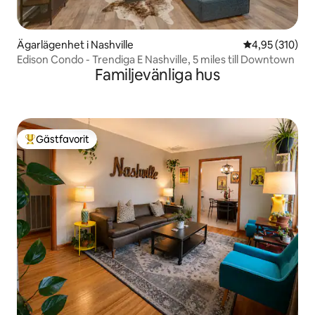
Ägarlägenhet i Nashville
4,95 av 5 i ge
4,95 (310)
Edison Condo - Trendiga E Nashville, 5 miles till Downtown
Familjevänliga hus
Gästfavorit
Populär gästfavorit