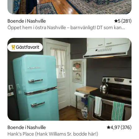
Boende i Nashville
5 av 5 i ge
5 (281)
Öppet hem i östra Nashville – barnvänligt! DT som kan
cyklas
Gästfavorit
Populär gästfavorit
Boende i Nashville
4,97 av 5 i ge
4,97 (376)
Hank's Place (Hank Williams Sr. bodde här!)