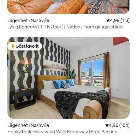
Lägenhet i Nashville
4,98 av 5 i ge
4,98 (113)
Lyxig bohemisk tillflyktsort | Nations inom gångavstånd
Gästfavorit
Populär gästfavorit
Lägenhet i Nashville
4,96 av 5 i ge
4,96 (104)
HonkyTonk Hideaway l Walk Broadway l Free Parking