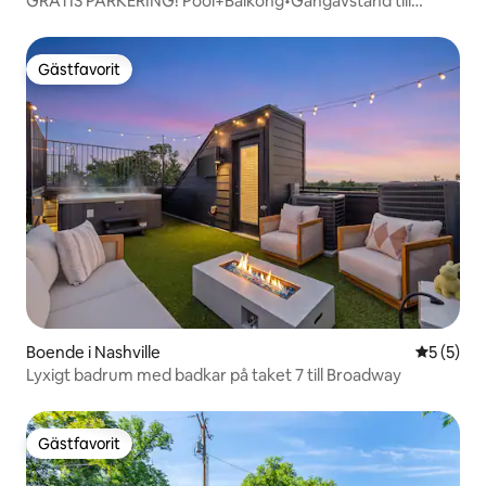
GRATIS PARKERING! Pool+Balkong•Gångavstånd till
Broadway•Lyx
Gästfavorit
Gästfavorit
Boende i Nashville
5 av 5 i 
5 (5)
Lyxigt badrum med badkar på taket 7 till Broadway
Gästfavorit
Gästfavorit