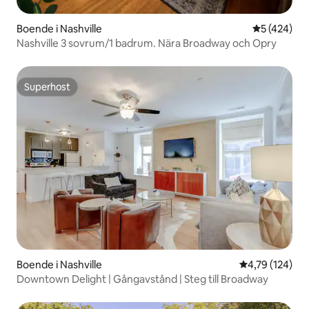
Boende i Nashville
5 av 5 i ge
5 (424)
Nashville 3 sovrum/1 badrum. Nära Broadway och Opry
Superhost
Superhost
Boende i Nashville
4,79 av 5 i ge
4,79 (124)
Downtown Delight | Gångavstånd | Steg till Broadway