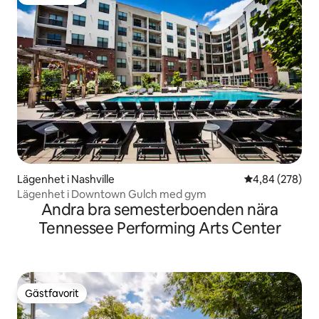
Gästfavorit
Lägenhet i Nashville
4,84 av 5 i ge
4,84 (278)
Lägenhet i Downtown Gulch med gym
Andra bra semesterboenden nära
Tennessee Performing Arts Center
Gästfavorit
Gästfavorit