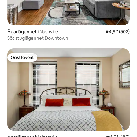
Ägarlägenhet i Nashville
4,97 av 5 i ge
4,97 (502)
Söt stuglägenhet Downtown
Gästfavorit
Gästfavorit