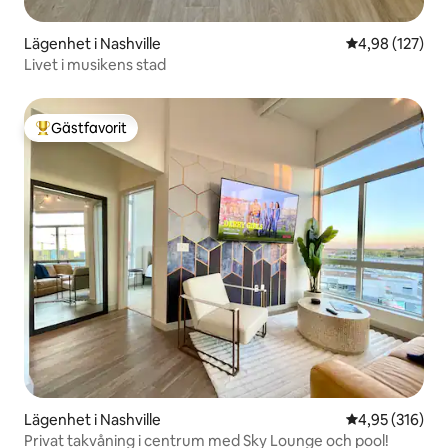
Lägenhet i Nashville
4,98 av 5 i ge
4,98 (127)
Livet i musikens stad
Gästfavorit
Populär gästfavorit
Lägenhet i Nashville
4,95 av 5 i ge
4,95 (316)
Privat takvåning i centrum med Sky Lounge och pool!