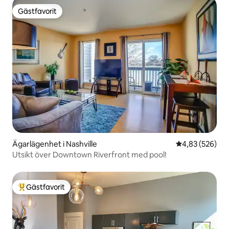
Gästfavorit
Gästfavorit
Ägarlägenhet i Nashville
4,83 av 5 i ge
4,83 (526)
Utsikt över Downtown Riverfront med pool!
Gästfavorit
Populär gästfavorit