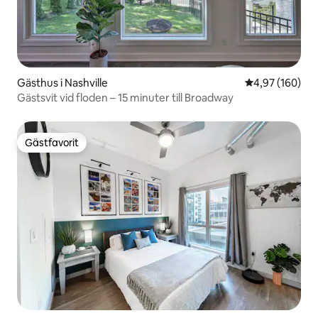
Gästhus i Nashville
4,97 av 5 i ge
4,97 (160)
Gästsvit vid floden – 15 minuter till Broadway
Gästfavorit
Gästfavorit