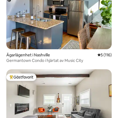
Ägarlägenhet i Nashville
5 av 5 i ge
5 (116)
Germantown Condo i hjärtat av Music City
Gästfavorit
Populär gästfavorit