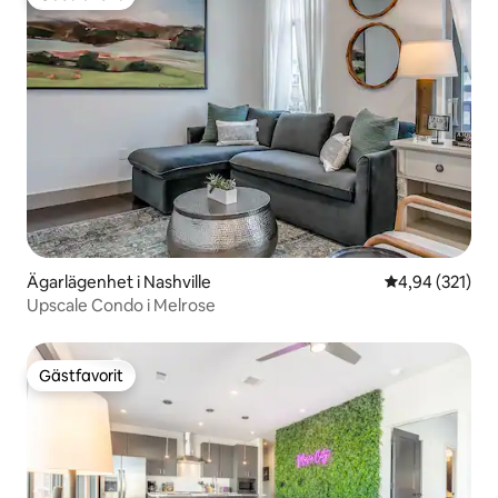
Gästfavorit
Ägarlägenhet i Nashville
4,94 av 5 i ge
4,94 (321)
Upscale Condo i Melrose
Gästfavorit
Gästfavorit