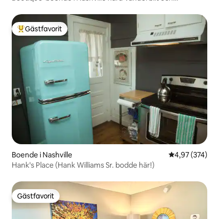
Broadway
Gästfavorit
Populär gästfavorit
Boende i Nashville
4,97 av 5 i ge
4,97 (374)
Hank's Place (Hank Williams Sr. bodde här!)
Gästfavorit
Gästfavorit