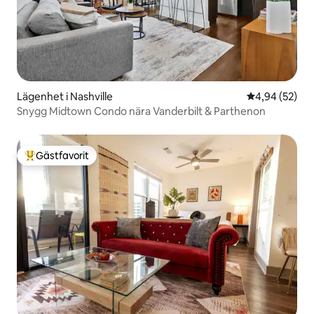
Lägenhet i Nashville
4,94 av 5 i g
4,94 (52)
Snygg Midtown Condo nära Vanderbilt & Parthenon
Gästfavorit
Populär gästfavorit