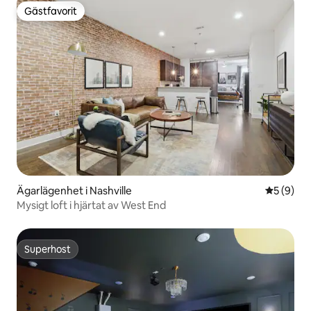
Gästfavorit
Gästfavorit
Ägarlägenhet i Nashville
5 av 5 i 
5 (9)
Mysigt loft i hjärtat av West End
Superhost
Superhost