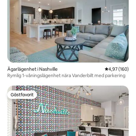
Ägarlägenhet i Nashville
4,97 av 5 i ge
4,97 (160)
Rymlig 1-våningslägenhet nära Vanderbilt med parkering
Gästfavorit
Gästfavorit