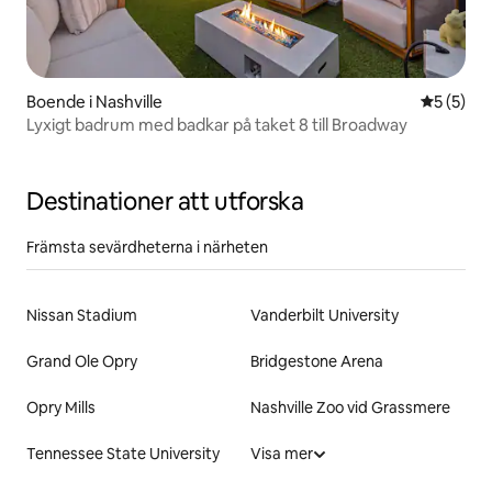
Boende i Nashville
5 av 5 i 
5 (5)
Lyxigt badrum med badkar på taket 8 till Broadway
Destinationer att utforska
Främsta sevärdheterna i närheten
Nissan Stadium
Vanderbilt University
Grand Ole Opry
Bridgestone Arena
Opry Mills
Nashville Zoo vid Grassmere
Tennessee State University
Visa mer