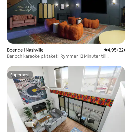
Boende i Nashville
4,95 av 5 i g
4,95 (22)
Bar och karaoke på taket | Rymmer 12 Minuter till
Broadway
Superhost
Superhost