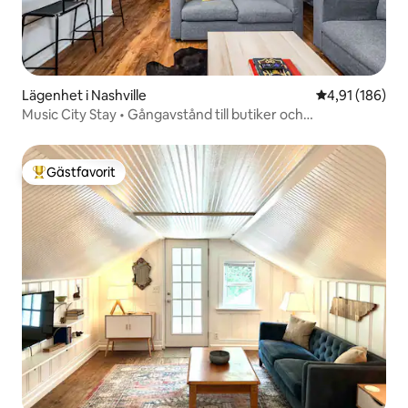
Lägenhet i Nashville
4,91 av 5 i ge
4,91 (186)
Music City Stay • Gångavstånd till butiker och
restauranger
Gästfavorit
Populär gästfavorit