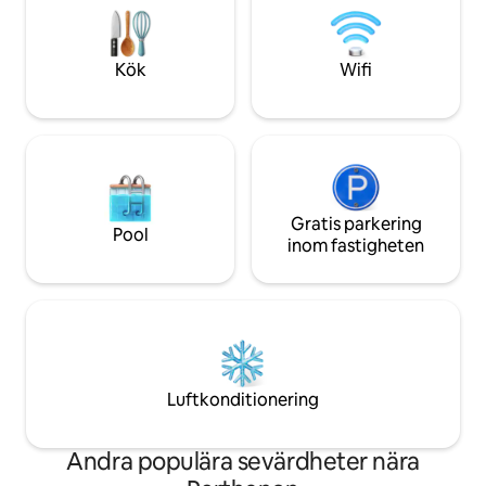
🚣🏻 🐾 Fullt inhägnad, husdjursvänlig
samåkning till Low
tomt 🐕‍🦺 🎸15 minuter till Broadway,
Kombinera med s
Bridgestone och Gulch 🤠 ✈️ 20 minuter
Johnny för att få 
Kök
Wifi
till BNA-flygplatsen 🚖
Bäst för vuxengru
författarrundor.
Gratis parkering
Pool
inom fastigheten
Luftkonditionering
Andra populära sevärdheter nära