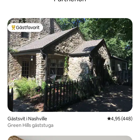
Gästfavorit
Populär gästfavorit
Gästsvit i Nashville
4,95 av 5 i ge
4,95 (448)
Green Hills gäststuga