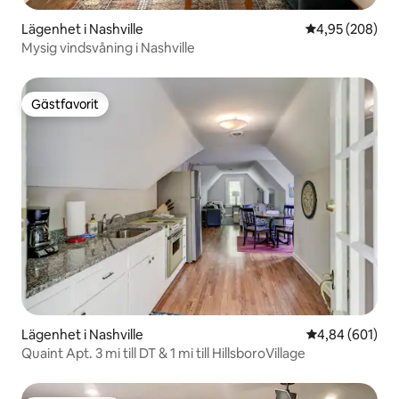
Lägenhet i Nashville
4,95 av 5 i ge
4,95 (208)
Mysig vindsvåning i Nashville
Gästfavorit
Gästfavorit
Lägenhet i Nashville
4,84 av 5 i ge
4,84 (601)
Quaint Apt. 3 mi till DT & 1 mi till HillsboroVillage