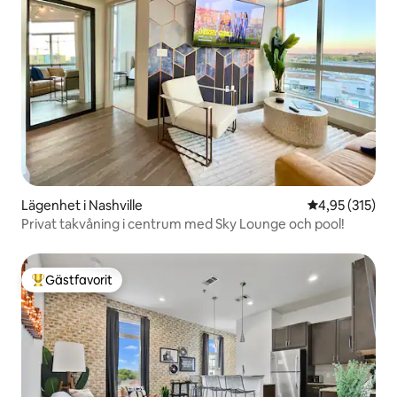
Lägenhet i Nashville
4,95 av 5 i ge
4,95 (315)
Privat takvåning i centrum med Sky Lounge och pool!
Gästfavorit
Populär gästfavorit