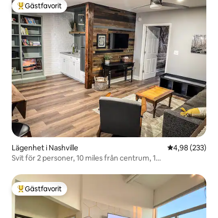
Gästfavorit
Populär gästfavorit
Lägenhet i Nashville
4,98 av 5 i ge
4,98 (233)
Svit för 2 personer, 10 miles från centrum, 1
parkeringsplats
Gästfavorit
Populär gästfavorit