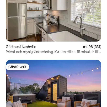
Gästhus i Nashville
4,98 av 5 i ge
4,98 (331)
Privat och mysig vindsvåning i Green Hills ~ 15 minuter till
centrum
Gästfavorit
Gästfavorit