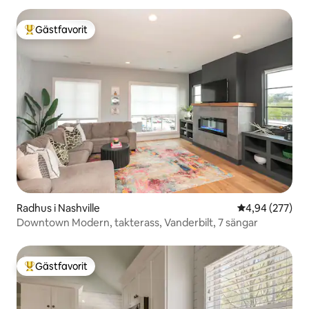
Gästfavorit
Populär gästfavorit
Radhus i Nashville
4,94 av 5 i ge
4,94 (277)
Downtown Modern, takterass, Vanderbilt, 7 sängar
Gästfavorit
Populär gästfavorit