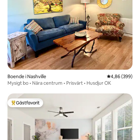
Boende i Nashville
4,86 av 5 i ge
4,86 (399)
Mysigt bo • Nära centrum • Prisvärt • Husdjur OK
Gästfavorit
Populär gästfavorit