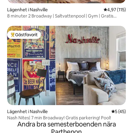
Lägenhet i Nashville
4,97 av 5 i ge
4,97 (115)
8 minuter 2 Broadway | Saltvattenpool | Gym | Gratis
parkering
Gästfavorit
Populär gästfavorit
Lägenhet i Nashville
5 av 5 i g
5 (45)
Nash Nites| 7 min Broadway! Gratis parkering! Pool!
Andra bra semesterboenden nära
Parthenon