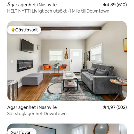
Ägarlägenhet i Nashville
4,89 av 5 i ge
4,89 (610)
HELT NYTT! Livligt och utsökt -1 Mile till Downtown
Gästfavorit
Populär gästfavorit
Ägarlägenhet i Nashville
4,97 av 5 i ge
4,97 (502)
Söt stuglägenhet Downtown
Gästfavorit