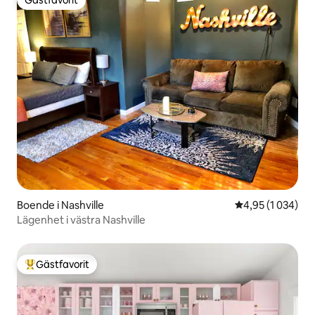
Gästfavorit
Boende i Nashville
4,95 av 5 i geno
4,95 (1 034)
Lägenhet i västra Nashville
Gästfavorit
Populär gästfavorit