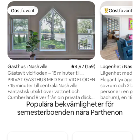
Gästfavorit
Gästfavorit
Gästfavorit
Populär gästfavor
Gästhus i Nashville
4,97 av 5 i genomsnittligt bet
4,97 (159)
Lägenhet i Nashvil
Gästsvit vid floden – 15 minuter till
Lägenhet med pool
Broadway
sovrum, rymmer 6
PRIVAT GÄSTHUS MED SVIT VID FLODEN
Elegant lyxlägenh
• 15 minuter till centrala Nashville
sovrum och 2 bad
Fantastisk utsikt över vattnet och
personer i en pri
Cumberland River från din privata däck
badrum), en 160 c
Populära bekvämligheter för
och din helt inhägnade trädgård. Denna
sovsoffa i dubbels
moderna tillflyktsort vid vattnet
Säsongsöppen res
semesterboenden nära Parthenon
erbjuder det bästa av två världar: en
runt, Tito's Mexica
fridfull flykt till floden bara 15 minuter
parkering i garage
från Broadway, The Gulch, Bridgestone
balkong. Promenera
Arena och centrala Nashville. 🌊 Privat
(0,6 km), Music Ro
däck vid vattnet med utsikt över floden
(1,1 km), VUMC (1,