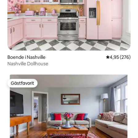
Boende i Nashville
4,95 av 5 i ge
4,95 (276)
Nashville Dollhouse
Gästfavorit
Gästfavorit