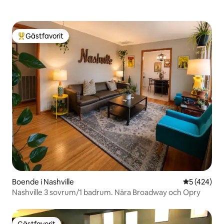
Gästfavorit
Populär gästfavorit
Boende i Nashville
5 av 5 i ge
5 (424)
Nashville 3 sovrum/1 badrum. Nära Broadway och Opry
Gästfavorit