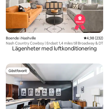
Boende i Nashville
4,98 av 5 i ge
4,98 (232)
Nash Country Cowboy | Endast 1,4 miles till Broadway & DT
Lägenheter med luftkonditionering
Gästfavorit
Gästfavorit