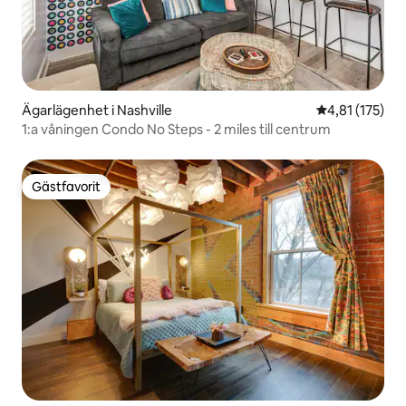
Ägarlägenhet i Nashville
4,81 av 5 i ge
4,81 (175)
1:a våningen Condo No Steps - 2 miles till centrum
Gästfavorit
Gästfavorit