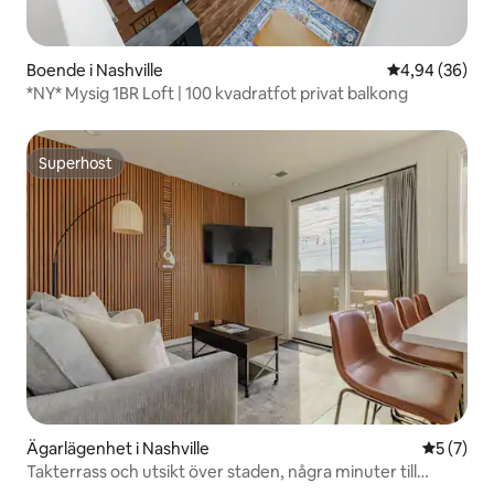
Boende i Nashville
4,94 av 5 i g
4,94 (36)
*NY* Mysig 1BR Loft | 100 kvadratfot privat balkong
Superhost
Superhost
Ägarlägenhet i Nashville
5 av 5 i 
5 (7)
Takterrass och utsikt över staden, några minuter till
Broadway